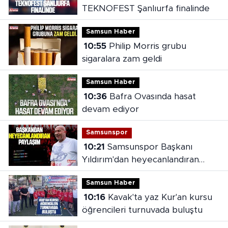
TEKNOFEST Şanlıurfa finalinde
Samsun Haber
10:55
Philip Morris grubu
sigaralara zam geldi
Samsun Haber
10:36
Bafra Ovasında hasat
devam ediyor
Samsunspor
10:21
Samsunspor Başkanı
Yıldırım'dan heyecanlandıran
paylaşım
Samsun Haber
10:16
Kavak'ta yaz Kur'an kursu
öğrencileri turnuvada buluştu