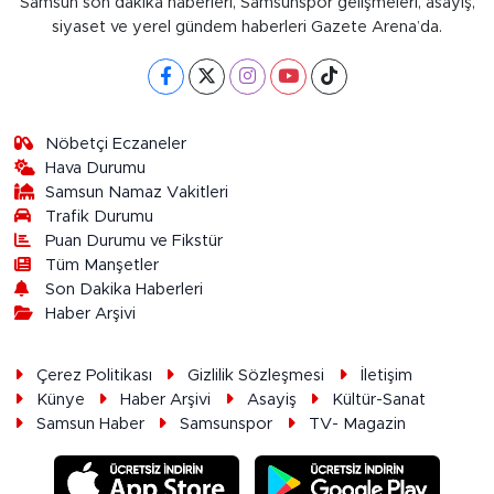
Samsun son dakika haberleri, Samsunspor gelişmeleri, asayiş,
siyaset ve yerel gündem haberleri Gazete Arena’da.
Nöbetçi Eczaneler
Hava Durumu
Samsun Namaz Vakitleri
Trafik Durumu
Puan Durumu ve Fikstür
Tüm Manşetler
Son Dakika Haberleri
Haber Arşivi
Çerez Politikası
Gizlilik Sözleşmesi
İletişim
Künye
Haber Arşivi
Asayiş
Kültür-Sanat
Samsun Haber
Samsunspor
TV- Magazin