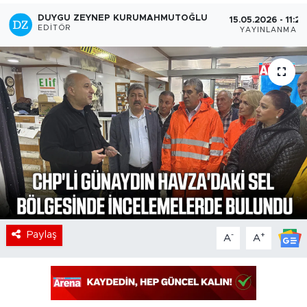
DUYGU ZEYNEP KURUMAHMUTOĞLU
15.05.2026 - 11:27
EDITÖR
YAYINLANMA
Paylaş
-
+
A
A