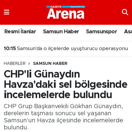
Nöbetçi Eczaneler
Resmi İlanlar
Samsun Haber
Samsunspor
As
10:15
Samsun'da o ilçelerde uyuşturucu operasyonu
Hava Durumu
09:42
Samsun'da Temmuz ayı kaza bilançosu
Samsun Namaz Vakitleri
HABERLER
SAMSUN HABER
Trafik Durumu
CHP'li Günaydın
Havza'daki sel bölgesinde
Süper Lig Puan Durumu ve Fikstür
incelemelerde bulundu
Tüm Manşetler
CHP Grup Başkanvekili Gökhan Günaydın,
Son Dakika Haberleri
derelerin taşması sonucu sel yaşanan
Samsun'un Havza ilçesinde incelemelerde
bulundu.
Haber Arşivi