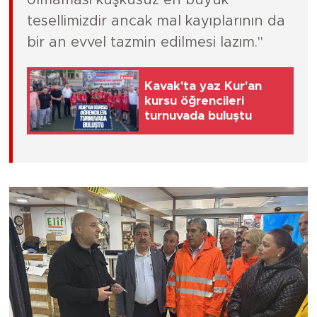
tesellimizdir ancak mal kayıplarının da
bir an evvel tazmin edilmesi lazım."
Kavak'ta yaz Kur'an
kursu öğrencileri
turnuvada buluştu