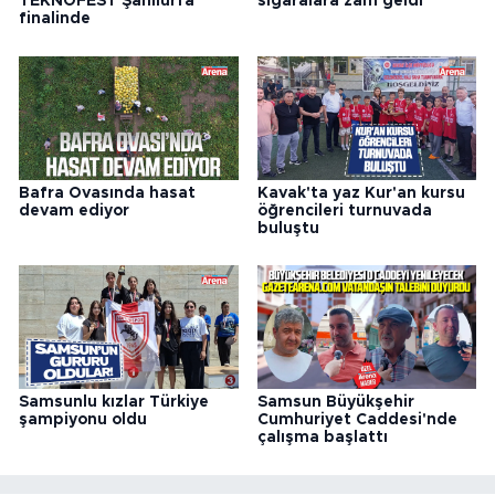
TEKNOFEST Şanlıurfa
sigaralara zam geldi
finalinde
Bafra Ovasında hasat
Kavak'ta yaz Kur'an kursu
devam ediyor
öğrencileri turnuvada
buluştu
Samsunlu kızlar Türkiye
Samsun Büyükşehir
şampiyonu oldu
Cumhuriyet Caddesi'nde
çalışma başlattı