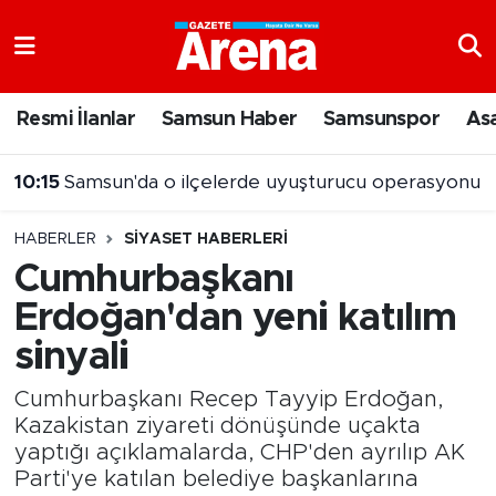
Nöbetçi Eczaneler
Resmi İlanlar
Samsun Haber
Samsunspor
As
Hava Durumu
10:15
Samsun'da o ilçelerde uyuşturucu operasyonu
Samsun Namaz Vakitleri
HABERLER
SIYASET HABERLERI
Trafik Durumu
Cumhurbaşkanı
Erdoğan'dan yeni katılım
Süper Lig Puan Durumu ve Fikstür
sinyali
Tüm Manşetler
Cumhurbaşkanı Recep Tayyip Erdoğan,
Son Dakika Haberleri
Kazakistan ziyareti dönüşünde uçakta
yaptığı açıklamalarda, CHP'den ayrılıp AK
Parti'ye katılan belediye başkanlarına
Haber Arşivi