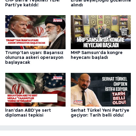
CHP Bafra Teşkilatı YENİ
Erdal Beşikçioğlu gözaltına
Parti'ye katıldı!
alındı
Trump'tan uyarı: Başarısız
MHP Samsun'da kongre
olunursa askeri operasyon
heyecanı başladı
başlayacak
İran'dan ABD'ye sert
Serhat Türkel Yeni Parti'ye
diplomasi tepkisi
geçiyor: Tarih belli oldu!