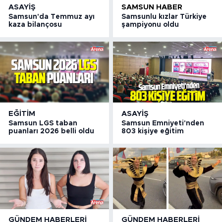
ASAYIŞ
SAMSUN HABER
Samsun'da Temmuz ayı
Samsunlu kızlar Türkiye
kaza bilançosu
şampiyonu oldu
EĞITIM
ASAYIŞ
Samsun LGS taban
Samsun Emniyeti'nden
puanları 2026 belli oldu
803 kişiye eğitim
GÜNDEM HABERLERI
GÜNDEM HABERLERI