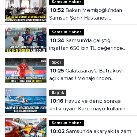
Samsun Haber
10:52
Bakan Memişoğlu'ndan
Samsun Şehir Hastanesi
değerlendirmesi
Samsun Haber
10:34
Samsun'da çalıştığı
inşattan 650 bin TL değerinde
kablo çaldı!
Spor
10:25
Galatasaray'a Batrakov
açıklaması! Menajerinden
transfer iddialarına net yanıt
Sağlık
10:16
Havuz ve deniz sonrası
kritik uyarı! Kuru mayo kullanın
Samsun Haber
10:02
Samsun'da akaryakıta zam