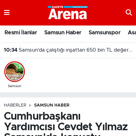
Nöbetçi Eczaneler
Resmi İlanlar
Samsun Haber
Samsunspor
As
10:34
Samsun'da çalıştığı inşattan 650 bin TL değerinde kablo çaldı!
Hava Durumu
10:25
Galatasaray'a Batrakov açıklaması! Menajerinden transfer iddialarına net yanıt
Samsun Namaz Vakitleri
Trafik Durumu
Süper Lig Puan Durumu ve Fikstür
Samsun
Tüm Manşetler
HABERLER
SAMSUN HABER
Cumhurbaşkanı
Son Dakika Haberleri
Yardımcısı Cevdet Yılmaz
Haber Arşivi