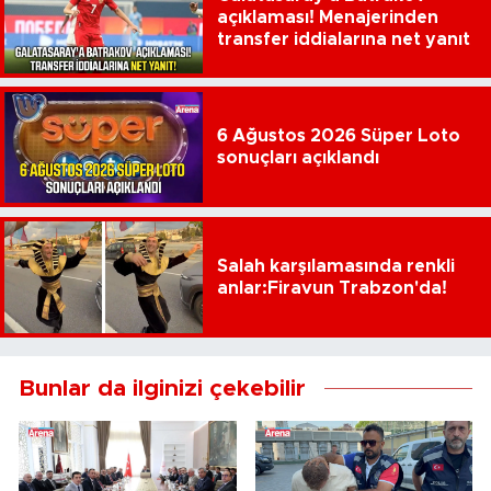
açıklaması! Menajerinden
transfer iddialarına net yanıt
6 Ağustos 2026 Süper Loto
sonuçları açıklandı
Salah karşılamasında renkli
anlar:Firavun Trabzon'da!
Bunlar da ilginizi çekebilir