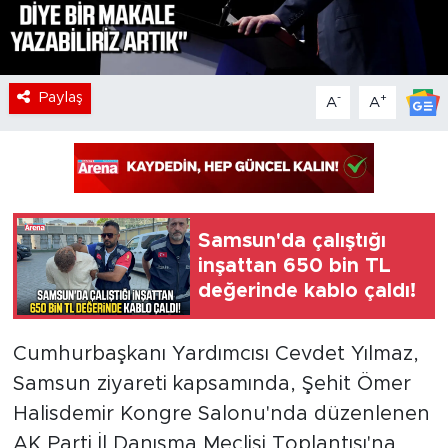
Paylaş
-
+
A
A
Samsun'da çalıştığı
inşattan 650 bin TL
değerinde kablo çaldı!
Cumhurbaşkanı Yardımcısı Cevdet Yılmaz,
Samsun ziyareti kapsamında, Şehit Ömer
Halisdemir Kongre Salonu'nda düzenlenen
AK Parti İl Danışma Meclisi Toplantısı'na