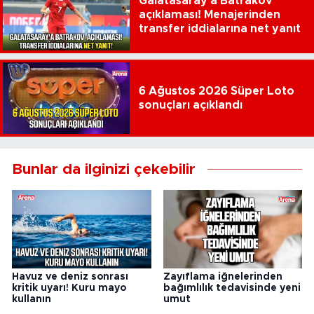
Galatasaray'a Batrakov
açıklaması! Menajerinden
transfer iddialarına net yanıt
6 Ağustos 2026 Süper Loto
sonuçları açıklandı
Bunlar da ilginizi çekebilir
Havuz ve deniz sonrası
Zayıflama iğnelerinden
kritik uyarı! Kuru mayo
bağımlılık tedavisinde yeni
kullanın
umut