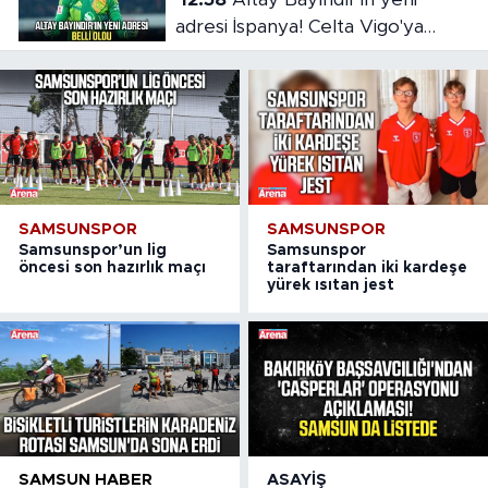
adresi İspanya! Celta Vigo'ya
kiralandı
SAMSUNSPOR
SAMSUNSPOR
Samsunspor’un lig
Samsunspor
öncesi son hazırlık maçı
taraftarından iki kardeşe
yürek ısıtan jest
SAMSUN HABER
ASAYIŞ