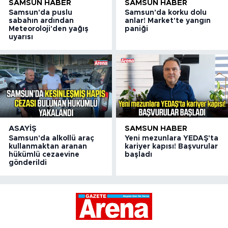
SAMSUN HABER
SAMSUN HABER
Samsun'da puslu
Samsun'da korku dolu
sabahın ardından
anlar! Market'te yangın
Meteoroloji'den yağış
paniği
uyarısı
ASAYIŞ
SAMSUN HABER
Samsun'da alkollü araç
Yeni mezunlara YEDAŞ'ta
kullanmaktan aranan
kariyer kapısı! Başvurular
hükümlü cezaevine
başladı
gönderildi