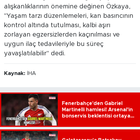
alışkanlıklarının önemine değinen Özkaya,
"Yaşam tarzı düzenlemeleri, kan basıncının
kontrol altında tutulması, kalbi aşırı
zorlayan egzersizlerden kaçınılması ve
uygun ilaç tedavileriyle bu süreç
yavaşlatılabilir" dedi.
Kaynak:
İHA
Fenerbahçe'den Gabriel
Martinelli hamlesi! Arsenal'in
bonservis beklentisi ortaya
çıktı