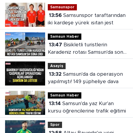
Samsunspor
13:56
Samsunspor taraftarından
iki kardeşe yürek ısıtan jest
Samsun Haber
13:47
Bisikletli turistlerin
Karadeniz rotası Samsun'da sona
erdi
Asayiş
13:32
Samsun'da da operasyon
yapılmıştı! 149 şüpheliye dava
Samsun Haber
13:14
Samsun'da yaz Kur'an
kursu öğrencilerine trafik eğitimi
Spor
12:58
Altay Bayındır'ın yeni