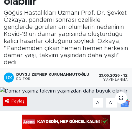
olabilir
Göğüs Hastalıkları Uzmanı Prof. Dr. Şevket
Özkaya, pandemi sonrası özellikle
gençlerde görülen ani ölümlerin nedeninin
Kovid-19'un damar yapısında oluşturduğu
kalıcı hasarlar olduğunu söyledi. Özkaya,
"Pandemiden çıkan hemen hemen herkesin
damar yaşı, takvim yaşından daha yaşlı"
dedi.
DUYGU ZEYNEP KURUMAHMUTOĞLU
23.05.2026 - 12:3
EDITÖR
YAYINLANMA
Paylaş
-
+
A
A