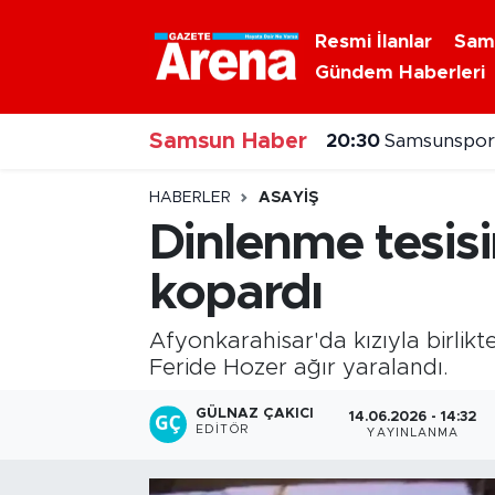
Resmi İlanlar
Sam
Gündem Haberleri
Nöbetçi Eczaneler
20:30
Samsunspor'
Samsun Haber
Hava Durumu
20:20
Alaçam çileğ
Samsun Namaz Vakitleri
HABERLER
ASAYIŞ
Dinlenme tesis
Trafik Durumu
kopardı
Süper Lig Puan Durumu ve Fikstür
Afyonkarahisar'da kızıyla birlikt
Tüm Manşetler
Feride Hozer ağır yaralandı.
GÜLNAZ ÇAKICI
14.06.2026 - 14:32
Son Dakika Haberleri
EDITÖR
YAYINLANMA
Haber Arşivi