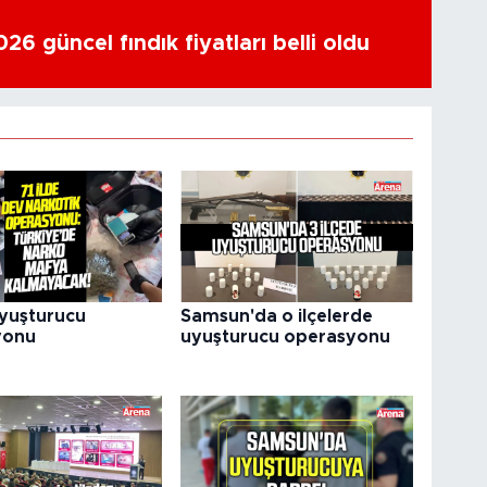
6 güncel fındık fiyatları belli oldu
uyuşturucu
Samsun'da o ilçelerde
yonu
uyuşturucu operasyonu