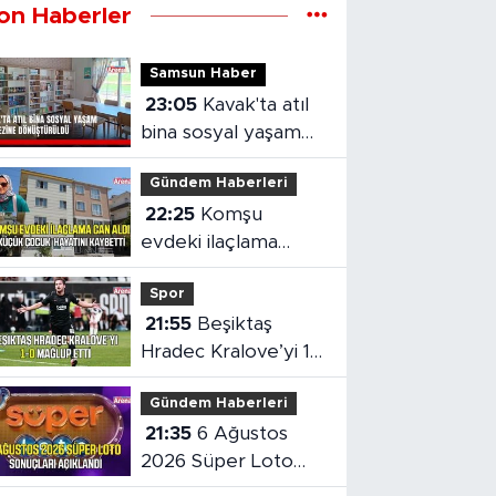
on Haberler
Samsun Haber
23:05
Kavak'ta atıl
bina sosyal yaşam
merkezine
Gündem Haberleri
dönüştürüldü
22:25
Komşu
evdeki ilaçlama
küçük çocuğun
Spor
ölümüne neden oldu
21:55
Beşiktaş
Hradec Kralove’yi 1-
0 mağlup etti
Gündem Haberleri
21:35
6 Ağustos
2026 Süper Loto
sonuçları açıklandı