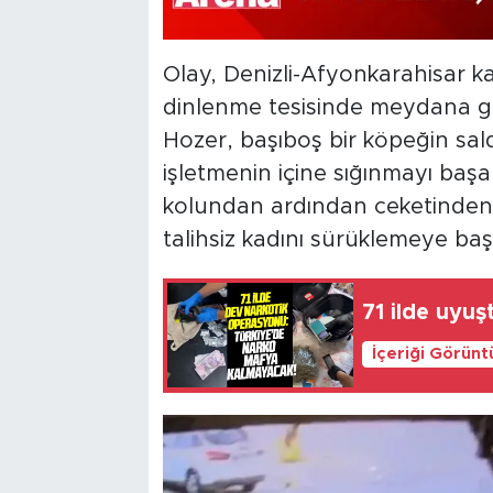
Olay, Denizli-Afyonkarahisar ka
dinlenme tesisinde meydana geld
Hozer, başıboş bir köpeğin sald
işletmenin içine sığınmayı baş
kolundan ardından ceketinden
talihsiz kadını sürüklemeye başl
71 ilde uyu
İçeriği Görünt