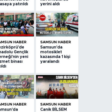
saya yatırıldı
yerini aldı
AMSUN HABER
SAMSUN HABER
ezirköprü'de
Samsun'da
nadolu Gençlik
motosiklet
rneği'nin yeni
kazasında 1 kişi
zmet binası
yaralandı
ıldı
AMSUN HABER
SAMSUN HABER
amsun'da
Canik BİLSEM