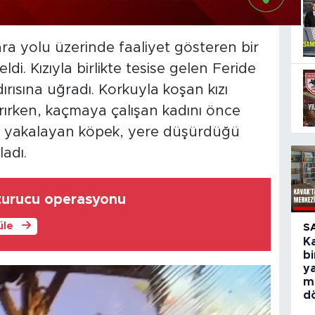
ra yolu üzerinde faaliyet gösteren bir
i. Kızıyla birlikte tesise gelen Feride
ırısına uğradı. Korkuyla koşan kızı
arırken, kaçmaya çalışan kadını önce
 yakalayan köpek, yere düşürdüğü
adı.
şturucu operasyonu
üle
S
Ka
bi
y
m
d