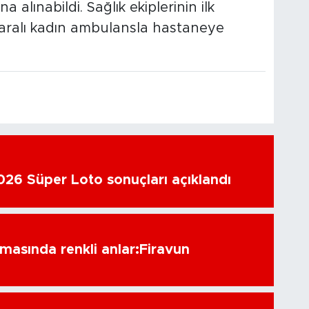
a alınabildi. Sağlık ekiplerinin ilk
aralı kadın ambulansla hastaneye
26 Süper Loto sonuçları açıklandı
amasında renkli anlar:Firavun