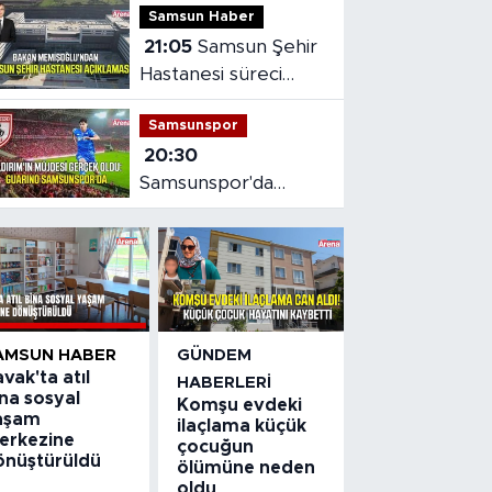
Samsun Haber
21:05
Samsun Şehir
Hastanesi süreci
masaya yatırıldı
Samsunspor
20:30
Samsunspor'da
Gabriele dönemi
başladı
AMSUN HABER
GÜNDEM
vak'ta atıl
HABERLERI
na sosyal
Komşu evdeki
aşam
ilaçlama küçük
erkezine
çocuğun
önüştürüldü
ölümüne neden
oldu