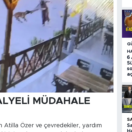
G
H
6
S
so
aç
ALYELİ MÜDAHALE
S
 Atilla Özer ve çevredekiler, yardım
S
Ha