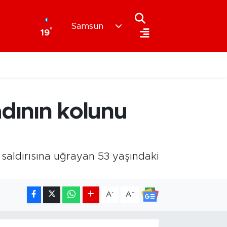
Samsun
°
19
dının kolunu
n saldırısına uğrayan 53 yaşındaki
-
+
A
A