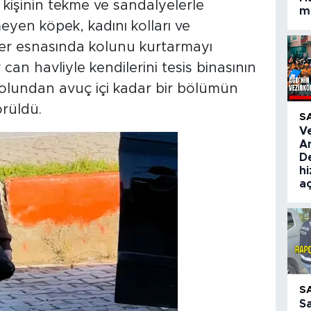
 İki kişinin tekme ve sandalyelerle
ma
yen köpek, kadını kolları ve
ler esnasında kolunu kurtarmayı
can havliyle kendilerini tesis binasının
n kolundan avuç içi kadar bir bölümün
örüldü.
S
V
A
De
hi
aç
S
S