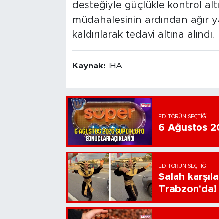
desteğiyle güçlükle kontrol altın
müdahalesinin ardından ağır y
kaldırılarak tedavi altına alındı.
Kaynak:
İHA
EDITÖRÜN SEÇTIĞI
6 Ağustos 20
EDITÖRÜN SEÇTIĞI
Salah karşıl
Trabzon'da!