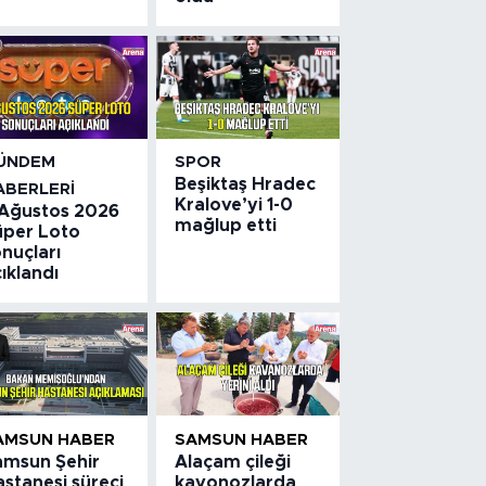
ÜNDEM
SPOR
Beşiktaş Hradec
ABERLERI
Kralove’yi 1-0
 Ağustos 2026
mağlup etti
üper Loto
nuçları
ıklandı
AMSUN HABER
SAMSUN HABER
amsun Şehir
Alaçam çileği
stanesi süreci
kavonozlarda