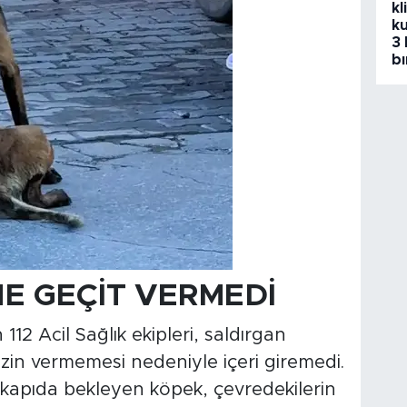
kl
ku
3 
bı
NE GEÇİT VERMEDİ
112 Acil Sağlık ekipleri, saldırgan
izin vermemesi nedeniyle içeri giremedi.
n kapıda bekleyen köpek, çevredekilerin