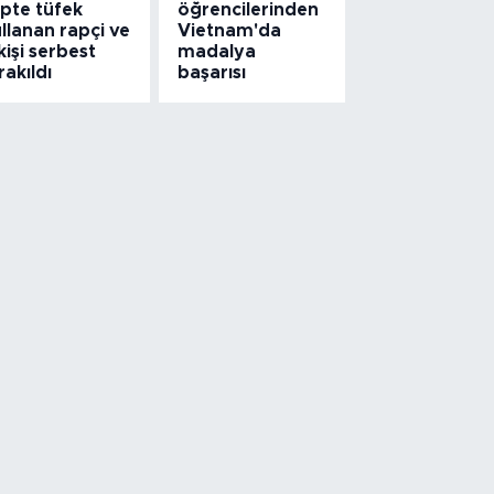
ipte tüfek
öğrencilerinden
llanan rapçi ve
Vietnam'da
kişi serbest
madalya
rakıldı
başarısı