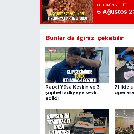
EDITÖRÜN SEÇTIĞI
6 Ağustos 202
Bunlar da ilginizi çekebilir
Rapçi Yüşa Keskin ve 3
71 ilde 
şüpheli adliyeye sevk
operas
edildi