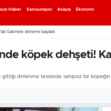
sun Haber
Samsunspor
Asayiş
Ekonomi
da Gabriele dönemi başladı
i kavonozlarda yerini aldı
inde köpek dehşeti! Ka
e gittiği dinlenme tesisinde sahipsiz bir köpeği