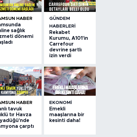
AMSUN HABER
GÜNDEM
amsunda
HABERLERI
line sağlık
Rekabet
izmeti dönemi
Kurumu, A101'in
şladı
Carrefour
devrine şartlı
izin verdi
AMSUN HABER
EKONOMI
nlı tavuk
Emekli
klü tır Havza
maaşlarına bir
iyadüğü'nde
kesinti daha!
amyona çarptı