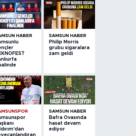
AMSUN HABER
SAMSUN HABER
amsunlu
Philip Morris
ençler
grubu sigaralara
EKNOFEST
zam geldi
nlıurfa
nalinde
AMSUNSPOR
SAMSUN HABER
amsunspor
Bafra Ovasında
aşkanı
hasat devam
ldırım'dan
ediyor
eyecanlandıran