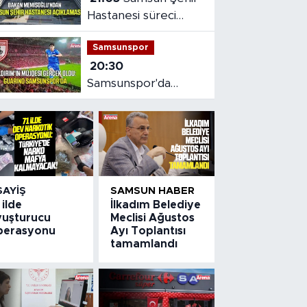
Hastanesi süreci
masaya yatırıldı
Samsunspor
20:30
Samsunspor'da
Gabriele dönemi
başladı
SAYIŞ
SAMSUN HABER
 ilde
İlkadım Belediye
yuşturucu
Meclisi Ağustos
perasyonu
Ayı Toplantısı
tamamlandı