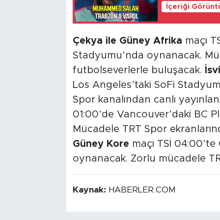
İçeriği Görünt
Çekya ile Güney Afrika
maçı TS
Stadyumu’nda oynanacak. Müc
futbolseverlerle buluşacak.
İsv
Los Angeles’taki SoFi Stadyum
Spor kanalından canlı yayınlan
01:00’de Vancouver’daki BC 
Mücadele TRT Spor ekranlarınd
Güney Kore
maçı TSİ 04:00’te
oynanacak. Zorlu mücadele TR
Kaynak:
HABERLER.COM