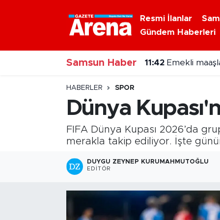
Resmi İlanlar
Sam
Gündem Haberleri
Nöbetçi Eczaneler
Samsun Haber
Hava Durumu
11:42
Emekli maaşla
Samsun Namaz Vakitleri
HABERLER
SPOR
Dünya Kupası'n
Trafik Durumu
FIFA Dünya Kupası 2026’da grup
Süper Lig Puan Durumu ve Fikstür
merakla takip ediliyor. İşte günü
Tüm Manşetler
DUYGU ZEYNEP KURUMAHMUTOĞLU
EDITÖR
Son Dakika Haberleri
Haber Arşivi