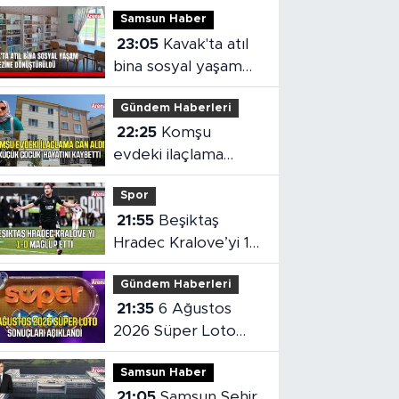
Samsun Haber
23:05
Kavak'ta atıl
bina sosyal yaşam
merkezine
Gündem Haberleri
dönüştürüldü
22:25
Komşu
evdeki ilaçlama
küçük çocuğun
Spor
ölümüne neden oldu
21:55
Beşiktaş
Hradec Kralove’yi 1-
0 mağlup etti
Gündem Haberleri
21:35
6 Ağustos
2026 Süper Loto
sonuçları açıklandı
Samsun Haber
21:05
Samsun Şehir