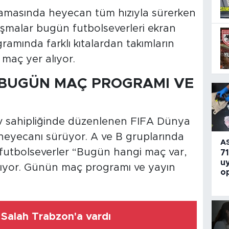
masında heyecan tüm hızıyla sürerken
laşmalar bugün futbolseverleri ekran
ramında farklı kıtalardan takımların
maç yer alıyor.
 BUGÜN MAÇ PROGRAMI VE
v sahipliğinde düzenlenen FIFA Dünya
eyecanı sürüyor. A ve B gruplarında
A
n futbolseverler “Bugün hangi maç var,
71
u
rıyor. Günün maç programı ve yayın
o
alah Trabzon'a vardı