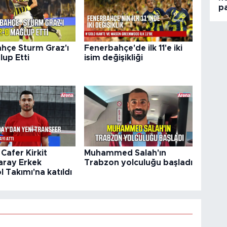
p
hçe Sturm Graz'ı
Fenerbahçe'de ilk 11'e iki
lup Etti
isim değişikliği
Cafer Kirkit
Muhammed Salah'ın
aray Erkek
Trabzon yolculuğu başladı
 Takımı'na katıldı