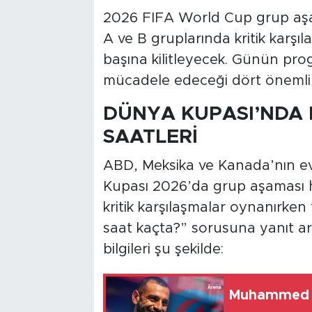
2026 FIFA World Cup grup aşa
A ve B gruplarında kritik karşı
başına kilitleyecek. Günün prog
mücadele edeceği dört önemli 
DÜNYA KUPASI’NDA
SAATLERİ
ABD, Meksika ve Kanada’nın e
Kupası 2026’da grup aşaması h
kritik karşılaşmalar oynanırke
saat kaçta?” sorusuna yanıt a
bilgileri şu şekilde:
Muhammed S