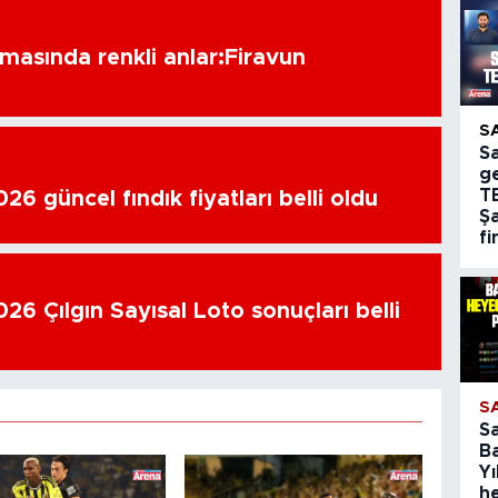
amasında renkli anlar:Firavun
S
S
g
T
6 güncel fındık fiyatları belli oldu
Şa
fi
26 Çılgın Sayısal Loto sonuçları belli
S
S
B
Yı
h