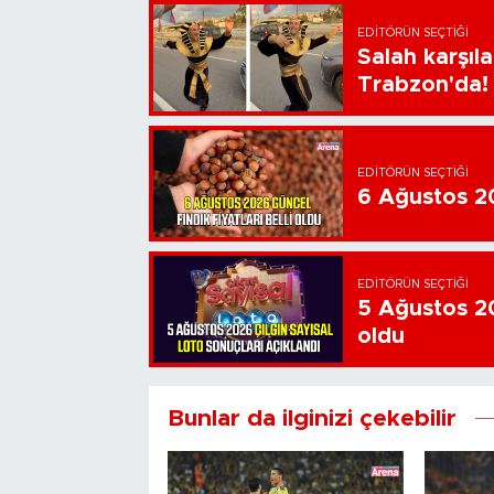
EDITÖRÜN SEÇTIĞI
Salah karşıl
Trabzon'da!
EDITÖRÜN SEÇTIĞI
6 Ağustos 202
EDITÖRÜN SEÇTIĞI
5 Ağustos 20
oldu
Bunlar da ilginizi çekebilir