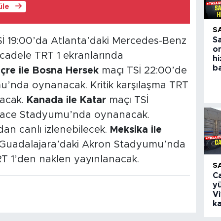
üle
S
İ 19:00’da Atlanta’daki Mercedes-Benz
S
on
adele TRT 1 ekranlarında
h
ba
içre ile Bosna Hersek
maçı TSİ 22:00’de
u’nda oynanacak. Kritik karşılaşma TRT
acak.
Kanada ile Katar
maçı TSİ
Place Stadyumu’nda oynanacak.
an canlı izlenebilecek.
Meksika ile
 Guadalajara’daki Akron Stadyumu’nda
T 1’den naklen yayınlanacak.
S
Ca
yü
V
k