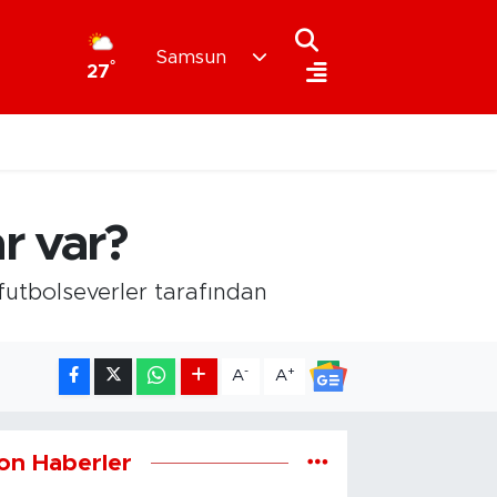
Samsun
°
27
r var?
utbolseverler tarafından
-
+
A
A
on Haberler