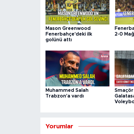
Mason Greenwood
Fenerba
Fenerbahçe'deki ilk
2-0 Mağ
golünü attı
Muhammed Salah
Smaçör 
Trabzon'a vardı
Galatas
Voleybol
Yorumlar