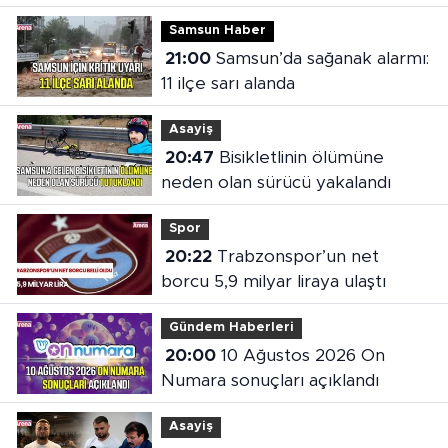
Samsun Haber
21:00
Samsun’da sağanak alarmı:
11 ilçe sarı alanda
Asayiş
20:47
Bisikletlinin ölümüne
neden olan sürücü yakalandı
Spor
20:22
Trabzonspor’un net
borcu 5,9 milyar liraya ulaştı
Gündem Haberleri
20:00
10 Ağustos 2026 On
Numara sonuçları açıklandı
Asayiş