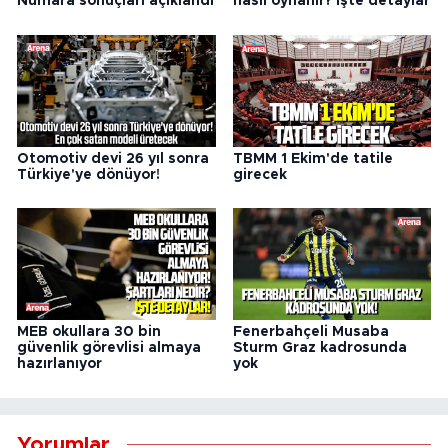
Numara sonuçları açıklandı
nasıl oynanır? İşte detaylar
Otomotiv devi 26 yıl sonra
TBMM 1 Ekim'de tatile
Türkiye'ye dönüyor!
girecek
MEB okullara 30 bin
Fenerbahçeli Musaba
güvenlik görevlisi almaya
Sturm Graz kadrosunda
hazırlanıyor
yok
Yorumlar