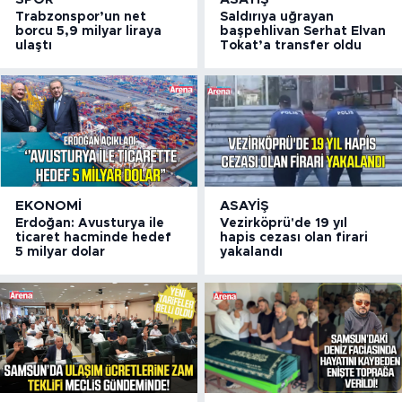
Trabzonspor’un net
Saldırıya uğrayan
borcu 5,9 milyar liraya
başpehlivan Serhat Elvan
ulaştı
Tokat’a transfer oldu
EKONOMI
ASAYIŞ
Erdoğan: Avusturya ile
Vezirköprü'de 19 yıl
ticaret hacminde hedef
hapis cezası olan firari
5 milyar dolar
yakalandı