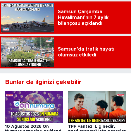
Samsun Çarşamba
Havalimanı’nın 7 aylık
bilançosu açıklandı
Samsun’da trafik hayatı
olumsuz etkiledi
Bunlar da ilginizi çekebilir
10 Ağustos 2026 On
TFF Fantezi Lig nedir,