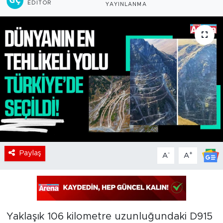
EDITÖR
YAYINLANMA
Paylaş
-
+
A
A
Yaklaşık 106 kilometre uzunluğundaki D915