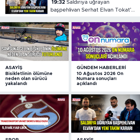
19:32
Saldırıya uğrayan
başpehlivan Serhat Elvan Tokat’a
transfer oldu
ASAYIŞ
GÜNDEM HABERLERI
Bisikletlinin ölümüne
10 Ağustos 2026 On
neden olan sürücü
Numara sonuçları
yakalandı
açıklandı
SPOR
ASAYIŞ