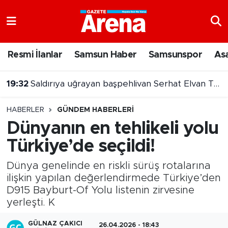
Nöbetçi Eczaneler
Resmi İlanlar
Samsun Haber
Samsunspor
As
Hava Durumu
19:32
Saldırıya uğrayan başpehlivan Serhat Elvan Tokat’a transfer oldu
Samsun Namaz Vakitleri
19:09
Erdoğan: Avusturya ile ticaret hacminde hedef 5 milyar dolar
HABERLER
GÜNDEM HABERLERI
Trafik Durumu
Dünyanın en tehlikeli yolu
Türkiye’de seçildi!
Süper Lig Puan Durumu ve Fikstür
Dünya genelinde en riskli sürüş rotalarına
Tüm Manşetler
ilişkin yapılan değerlendirmede Türkiye’den
D915 Bayburt-Of Yolu listenin zirvesine
Son Dakika Haberleri
yerleşti. K
Haber Arşivi
GÜLNAZ ÇAKICI
26.04.2026 - 18:43