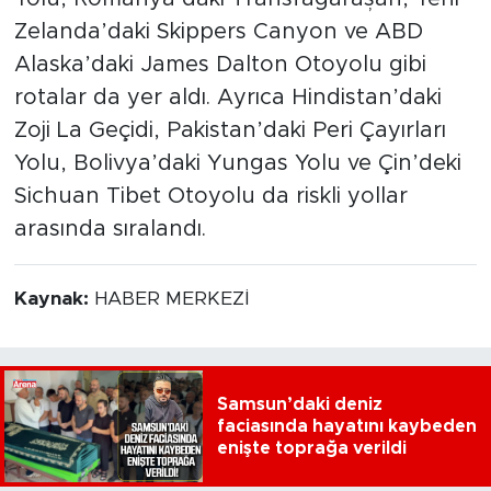
Zelanda’daki Skippers Canyon ve ABD
Alaska’daki James Dalton Otoyolu gibi
rotalar da yer aldı. Ayrıca Hindistan’daki
Zoji La Geçidi, Pakistan’daki Peri Çayırları
Yolu, Bolivya’daki Yungas Yolu ve Çin’deki
Sichuan Tibet Otoyolu da riskli yollar
arasında sıralandı.
Kaynak:
HABER MERKEZİ
Samsun’daki deniz
faciasında hayatını kaybeden
enişte toprağa verildi