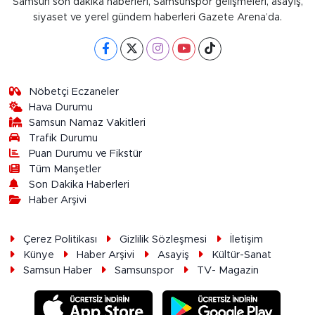
Samsun son dakika haberleri, Samsunspor gelişmeleri, asayiş,
siyaset ve yerel gündem haberleri Gazete Arena’da.
Nöbetçi Eczaneler
Hava Durumu
Samsun Namaz Vakitleri
Trafik Durumu
Puan Durumu ve Fikstür
Tüm Manşetler
Son Dakika Haberleri
Haber Arşivi
Çerez Politikası
Gizlilik Sözleşmesi
İletişim
Künye
Haber Arşivi
Asayiş
Kültür-Sanat
Samsun Haber
Samsunspor
TV- Magazin