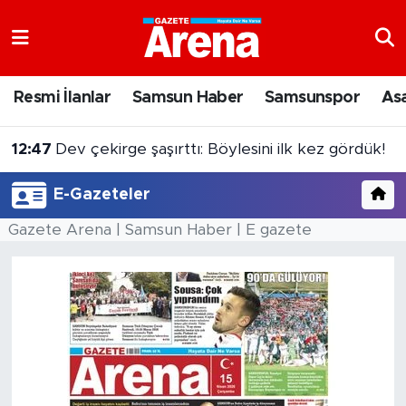
Nöbetçi Eczaneler
Resmi İlanlar
Samsun Haber
Samsunspor
As
Hava Durumu
12:47
Dev çekirge şaşırttı: Böylesini ilk kez gördük!
Samsun Namaz Vakitleri
E-Gazeteler
Trafik Durumu
Gazete Arena | Samsun Haber | E gazete
Süper Lig Puan Durumu ve Fikstür
Tüm Manşetler
Son Dakika Haberleri
Haber Arşivi