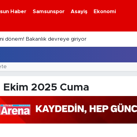
sun Haber
Samsunspor
Asayiş
Ekonomi
eni dönem! Bakanlık devreye giriyor
ete
1 Ekim 2025 Cuma