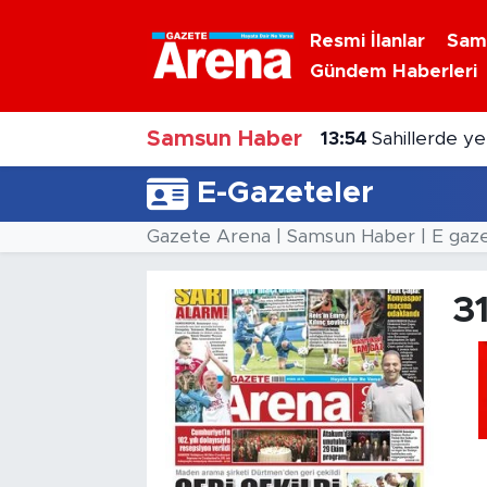
Resmi İlanlar
Sam
Gündem Haberleri
Nöbetçi Eczaneler
Samsun Haber
Hava Durumu
13:54
Sahillerde y
E-Gazeteler
Samsun Namaz Vakitleri
Gazete Arena | Samsun Haber | E gaz
Trafik Durumu
3
Süper Lig Puan Durumu ve Fikstür
Tüm Manşetler
Son Dakika Haberleri
Haber Arşivi