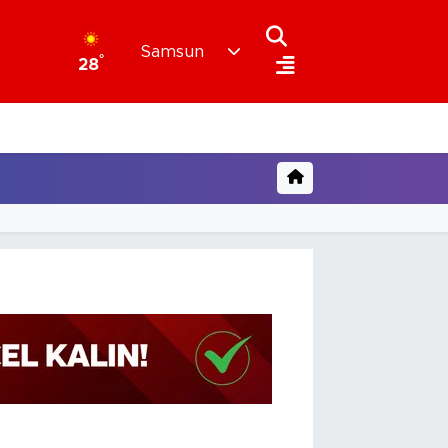
Samsun
°
28