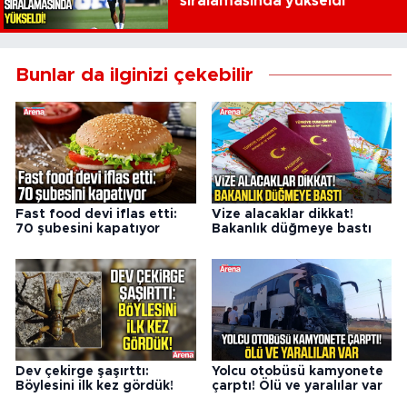
sıralamasında yükseldi
Bunlar da ilginizi çekebilir
Fast food devi iflas etti:
Vize alacaklar dikkat!
70 şubesini kapatıyor
Bakanlık düğmeye bastı
Dev çekirge şaşırttı:
Yolcu otobüsü kamyonete
Böylesini ilk kez gördük!
çarptı! Ölü ve yaralılar var