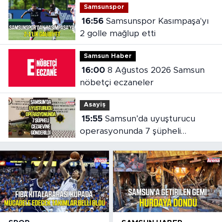
Samsunspor
16:56
Samsunspor Kasımpaşa'yı
2 golle mağlup etti
Samsun Haber
16:00
8 Ağustos 2026 Samsun
nöbetçi eczaneler
Asayiş
15:55
Samsun’da uyuşturucu
operasyonunda 7 şüpheli
cezaevine gönderildi