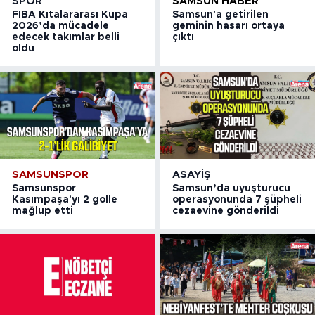
SPOR
SAMSUN HABER
FIBA Kıtalararası Kupa
Samsun'a getirilen
2026’da mücadele
geminin hasarı ortaya
edecek takımlar belli
çıktı
oldu
SAMSUNSPOR
ASAYIŞ
Samsunspor
Samsun’da uyuşturucu
Kasımpaşa'yı 2 golle
operasyonunda 7 şüpheli
mağlup etti
cezaevine gönderildi