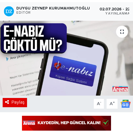
DUYGU ZEYNEP KURUMAHMUTOĞLU
02.07.2026 - 22:
EDITÖR
YAYINLANMA
Paylaş
-
+
A
A