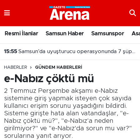
Nöbetçi Eczaneler
Resmi İlanlar
Samsun Haber
Samsunspor
As
Hava Durumu
15:55
Samsun’da uyuşturucu operasyonunda 7 şüpheli cezaevine gönderildi
Samsun Namaz Vakitleri
HABERLER
GÜNDEM HABERLERI
Trafik Durumu
e-Nabız çöktü mü
Süper Lig Puan Durumu ve Fikstür
2 Temmuz Perşembe akşamı e-Nabız
sistemine giriş yapmak isteyen çok sayıda
Tüm Manşetler
kullanıcı erişim sorunu yaşadığını bildirdi.
Sisteme girişte hata alan vatandaşlar, "e-
Son Dakika Haberleri
Nabız çöktü mü?", "e-Nabız'a neden
girilmiyor?" ve "e-Nabız'da sorun mu var?"
Haber Arşivi
sorularına yanıt arıyor.