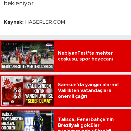
bekleniyor.
Kaynak:
HABERLER.COM
NebiyanFest’te mehter
coşkusu, spor heyecanı
Samsun'da yangın alarmı!
Valilikten vatandaşlara
önemli çağrı
Talisca, Fenerbahçe’nin
Brezilyalı golcüler