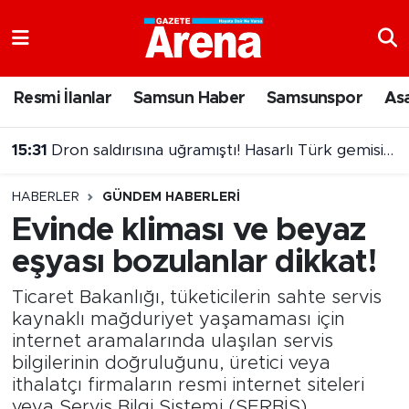
Nöbetçi Eczaneler
Resmi İlanlar
Samsun Haber
Samsunspor
As
Hava Durumu
15:31
Dron saldırısına uğramıştı! Hasarlı Türk gemisi Samsun'a getirildi
Samsun Namaz Vakitleri
HABERLER
GÜNDEM HABERLERI
Trafik Durumu
Evinde kliması ve beyaz
eşyası bozulanlar dikkat!
Süper Lig Puan Durumu ve Fikstür
Ticaret Bakanlığı, tüketicilerin sahte servis
Tüm Manşetler
kaynaklı mağduriyet yaşamaması için
internet aramalarında ulaşılan servis
Son Dakika Haberleri
bilgilerinin doğruluğunu, üretici veya
ithalatçı firmaların resmi internet siteleri
Haber Arşivi
veya Servis Bilgi Sistemi (SERBİS)