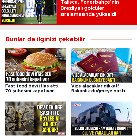
Talisca, Fenerbahçe’nin
Brezilyalı golcüler
sıralamasında yükseldi
Bunlar da ilginizi çekebilir
Fast food devi iflas etti:
Vize alacaklar dikkat!
70 şubesini kapatıyor
Bakanlık düğmeye bastı