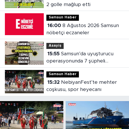
2 golle mağlup etti
Samsun Haber
16:00
8 Ağustos 2026 Samsun
nöbetçi eczaneler
Asayiş
15:55
Samsun’da uyuşturucu
operasyonunda 7 şüpheli
cezaevine gönderildi
Samsun Haber
15:32
NebiyanFest’te mehter
coşkusu, spor heyecanı