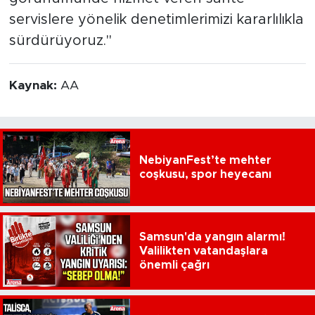
servislere yönelik denetimlerimizi kararlılıkla
sürdürüyoruz."
Kaynak:
AA
NebiyanFest’te mehter
coşkusu, spor heyecanı
Samsun'da yangın alarmı!
Valilikten vatandaşlara
önemli çağrı