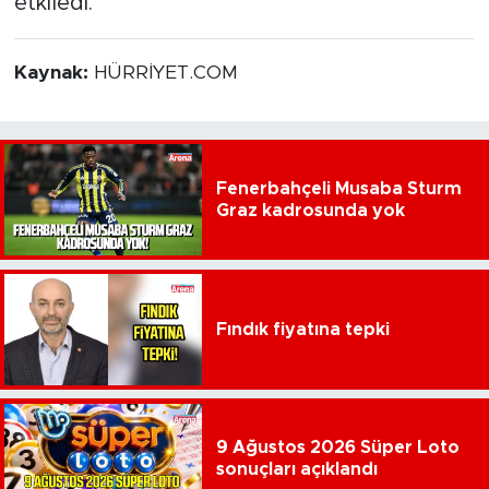
etkiledi.
Kaynak:
HÜRRİYET.COM
Fenerbahçeli Musaba Sturm
Graz kadrosunda yok
Fındık fiyatına tepki
9 Ağustos 2026 Süper Loto
sonuçları açıklandı