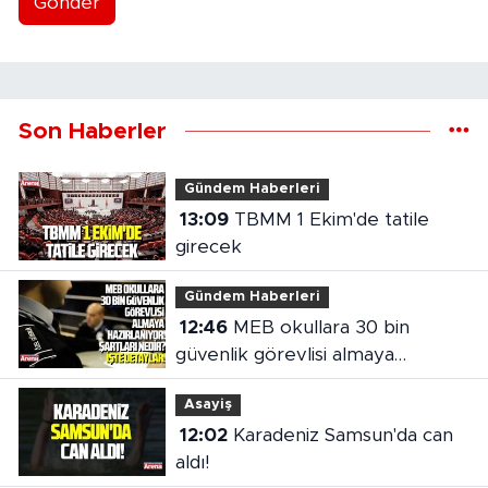
Gönder
Son Haberler
Gündem Haberleri
13:09
TBMM 1 Ekim'de tatile
girecek
Gündem Haberleri
12:46
MEB okullara 30 bin
güvenlik görevlisi almaya
hazırlanıyor
Asayiş
12:02
Karadeniz Samsun'da can
aldı!