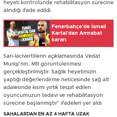
heyeti kontrolünde rehabilitasyon sürecine
alındığı ifade edildi.
Fenerbahçe'de İsmail
Kartal'dan Amrabat
kararı
Sarı-lacivertlilerin açıklamasında Vedat
Muriqi’nin, MR görüntülenmesi
gerçekleştirilmiştir. Sağlık heyetimizin
yaptığı değerlendirme neticesinde sağ alt
adalesinde kısmi yırtık tespit edilen
oyuncumuzun tedavi ve rehabilitasyon
sürecine başlanmıştır" ifadeleri yer aldı.
SAHALARDAN EN AZ 4 HAFTA UZAK