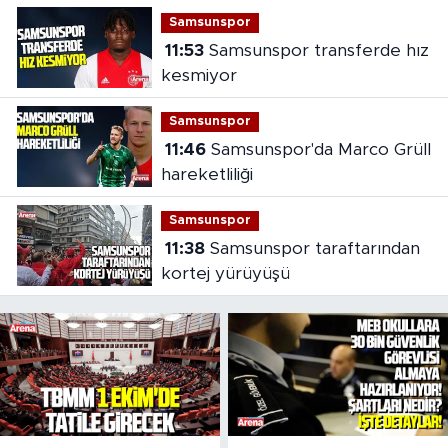
Samsunspor
11:53
Samsunspor transferde hız
kesmiyor
Samsunspor
11:46
Samsunspor'da Marco Grüll
hareketliliği
Samsunspor
11:38
Samsunspor taraftarından
kortej yürüyüşü