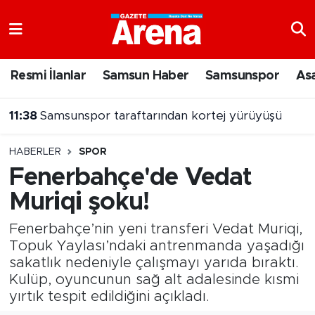
Nöbetçi Eczaneler
Resmi İlanlar
Samsun Haber
Samsunspor
As
Hava Durumu
11:38
Samsunspor taraftarından kortej yürüyüşü
Samsun Namaz Vakitleri
HABERLER
SPOR
Trafik Durumu
Fenerbahçe'de Vedat
Muriqi şoku!
Süper Lig Puan Durumu ve Fikstür
Fenerbahçe’nin yeni transferi Vedat Muriqi,
Tüm Manşetler
Topuk Yaylası’ndaki antrenmanda yaşadığı
sakatlık nedeniyle çalışmayı yarıda bıraktı.
Son Dakika Haberleri
Kulüp, oyuncunun sağ alt adalesinde kısmi
yırtık tespit edildiğini açıkladı.
Haber Arşivi