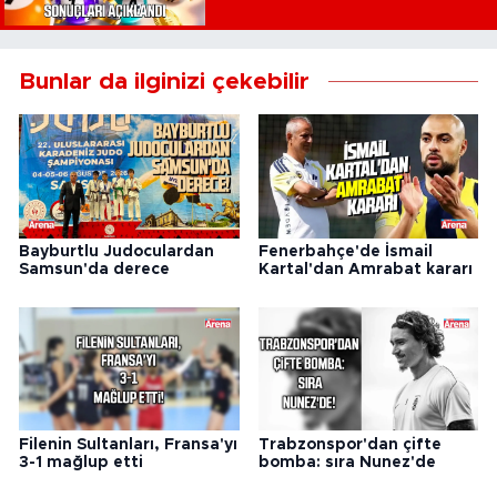
Bunlar da ilginizi çekebilir
Bayburtlu Judoculardan
Fenerbahçe'de İsmail
Samsun'da derece
Kartal'dan Amrabat kararı
Filenin Sultanları, Fransa'yı
Trabzonspor'dan çifte
3-1 mağlup etti
bomba: sıra Nunez'de