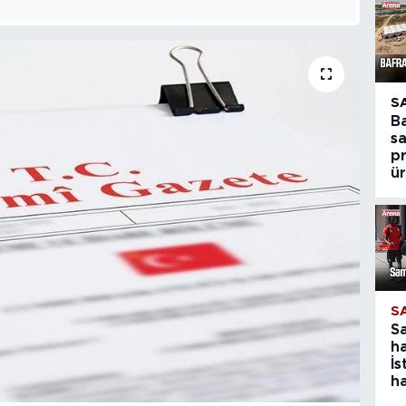
S
B
s
p
ür
S
S
ha
İs
ha