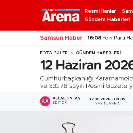
Resmi İlanlar
Sam
Gündem Haberleri
Nöbetçi Eczaneler
16:08
Yeni Parti H
Samsun Haber
Hava Durumu
15:50
Bafra'nın dev
Samsun Namaz Vakitleri
FOTO GALERI
GÜNDEM HABERLERI
12 Haziran 2026
Trafik Durumu
Cumhurbaşkanlığı Kararnameleri,
Süper Lig Puan Durumu ve Fikstür
ve 33278 sayılı Resmi Gazete y
Tüm Manşetler
ALI ALTINTAŞ
12.06.2026 - 09:05
EDITÖR
YAYINLANMA
Son Dakika Haberleri
Haber Arşivi