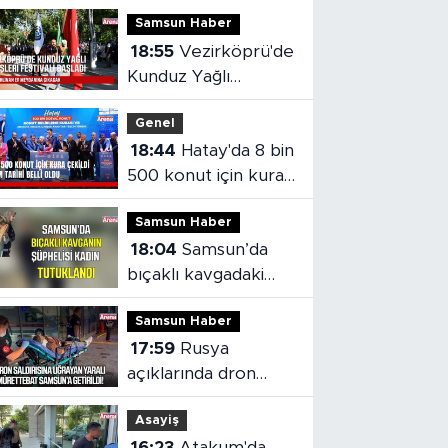
Samsun Haber
18:55
Vezirköprü'de
Kunduz Yağlı
Güreşleri Festivali
Genel
başladı
18:44
Hatay'da 8 bin
500 konut için kura
çekildi
Samsun Haber
18:04
Samsun’da
bıçaklı kavgadaki
kadın şüpheli
Samsun Haber
tutuklandı
17:59
Rusya
açıklarında dron
saldırısı: Yaralı
Asayiş
mürettebat
16:23
Atakum'da