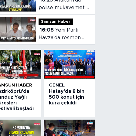
Samsun'a getirildi
polise mukavemet:
2 tutuklama
Samsun Haber
16:08
Yeni Parti
Havza'da resmen
kuruldu
AMSUN HABER
GENEL
ezirköprü'de
Hatay'da 8 bin
unduz Yağlı
500 konut için
reşleri
kura çekildi
stivali başladı