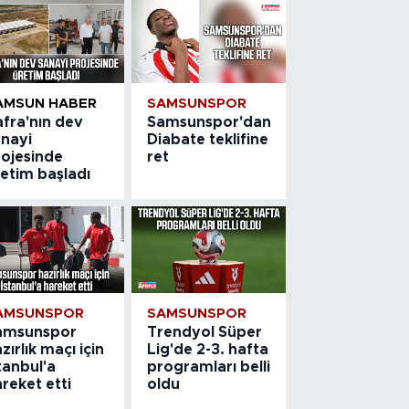
AMSUN HABER
SAMSUNSPOR
afra'nın dev
Samsunspor'dan
anayi
Diabate teklifine
rojesinde
ret
etim başladı
AMSUNSPOR
SAMSUNSPOR
amsunspor
Trendyol Süper
zırlık maçı için
Lig'de 2-3. hafta
tanbul'a
programları belli
reket etti
oldu