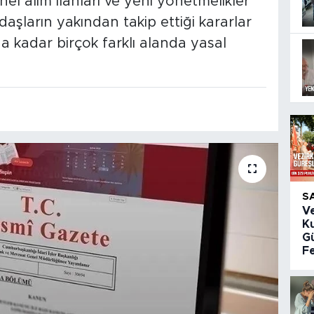
el alım ilanları ve yeni yönetmelikler
ların yakından takip ettiği kararlar
a kadar birçok farklı alanda yasal
S
V
K
Gü
Fe