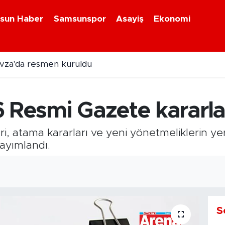
sun Haber
Samsunspor
Asayiş
Ekonomi
avza'da resmen kuruldu
 sanayi projesinde üretim başladı
 Resmi Gazete kararla
 atama kararları ve yeni yönetmeliklerin yer 
ayımlandı.
S