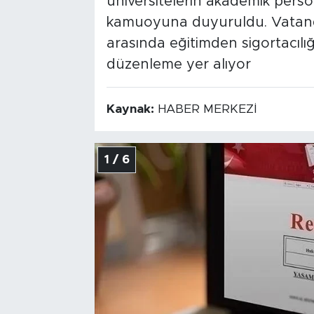
üniversitelerin akademik person
kamuoyuna duyuruldu. Vatandaş
arasında eğitimden sigortacılığ
düzenleme yer alıyor
Kaynak:
HABER MERKEZİ
1 / 6