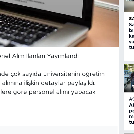
S
S
bı
k
şü
tu
nel Alım İlanları Yayımlandı
de çok sayıda üniversitenin öğretim
lımına ilişkin detaylar paylaşıldı.
gilere göre personel alımı yapacak
A
A
po
m
t