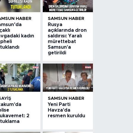
AMSUN HABER
SAMSUN HABER
amsun’da
Rusya
çaklı
açıklarında dron
avgadaki kadın
saldırısı: Yaralı
pheli
mürettebat
tuklandı
Samsun'a
getirildi
SAYIŞ
SAMSUN HABER
takum'da
Yeni Parti
lise
Havza'da
ukavemet: 2
resmen kuruldu
utuklama