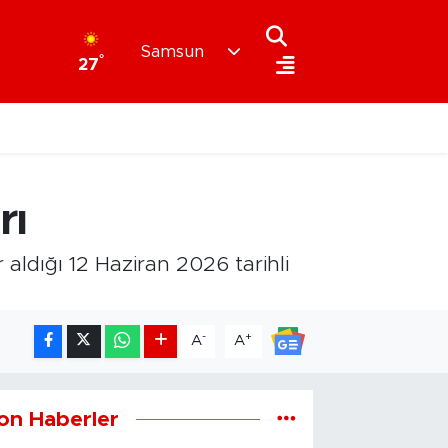
Samsun
°
27
rı
aldığı 12 Haziran 2026 tarihli
-
+
A
A
on Haberler