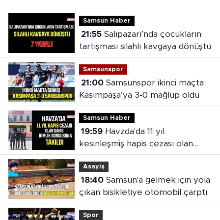
Samsun Haber
21:55
Salıpazarı’nda çocukların
tartışması silahlı kavgaya dönüştü
Samsunspor
21:00
Samsunspor ikinci maçta
Kasımpaşa’ya 3-0 mağlup oldu
Samsun Haber
19:59
Havzda'da 11 yıl
kesinleşmiş hapis cezası olan
şahıs yakalandı
Asayiş
18:40
Samsun'a gelmek için yola
çıkan bisikletiye otomobil çarptı
Spor