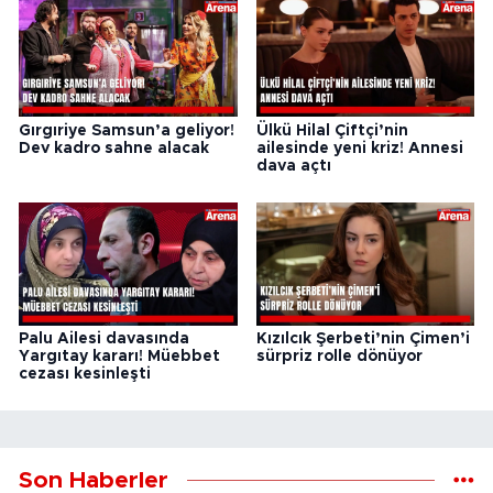
Gırgıriye Samsun’a geliyor!
Ülkü Hilal Çiftçi’nin
Dev kadro sahne alacak
ailesinde yeni kriz! Annesi
dava açtı
Palu Ailesi davasında
Kızılcık Şerbeti’nin Çimen’i
Yargıtay kararı! Müebbet
sürpriz rolle dönüyor
cezası kesinleşti
Son Haberler