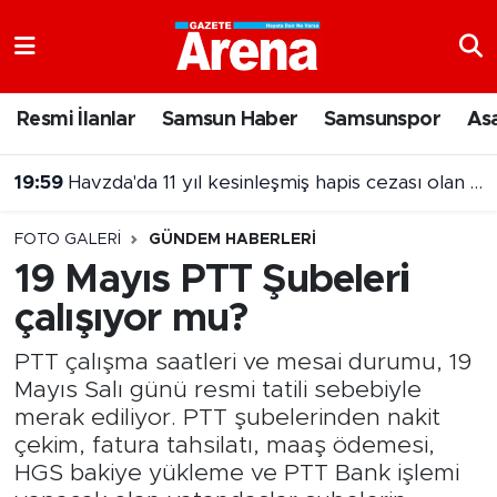
Nöbetçi Eczaneler
Resmi İlanlar
Samsun Haber
Samsunspor
As
Hava Durumu
19:59
Havzda'da 11 yıl kesinleşmiş hapis cezası olan şahıs yakalandı
Samsun Namaz Vakitleri
FOTO GALERI
GÜNDEM HABERLERI
Trafik Durumu
19 Mayıs PTT Şubeleri
çalışıyor mu?
Süper Lig Puan Durumu ve Fikstür
PTT çalışma saatleri ve mesai durumu, 19
Tüm Manşetler
Mayıs Salı günü resmi tatili sebebiyle
merak ediliyor. PTT şubelerinden nakit
Son Dakika Haberleri
çekim, fatura tahsilatı, maaş ödemesi,
HGS bakiye yükleme ve PTT Bank işlemi
Haber Arşivi