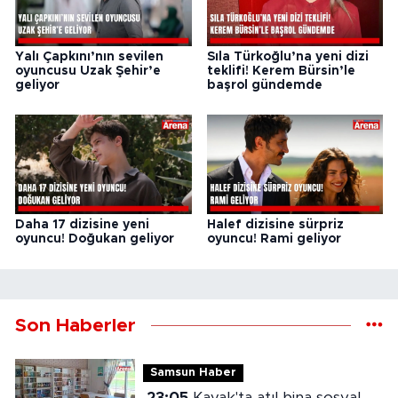
Yalı Çapkını’nın sevilen
Sıla Türkoğlu’na yeni dizi
oyuncusu Uzak Şehir’e
teklifi! Kerem Bürsin’le
geliyor
başrol gündemde
Daha 17 dizisine yeni
Halef dizisine sürpriz
oyuncu! Doğukan geliyor
oyuncu! Rami geliyor
Son Haberler
Samsun Haber
23:05
Kavak'ta atıl bina sosyal