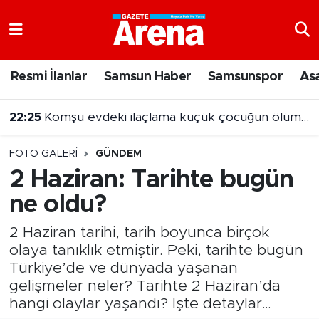
Nöbetçi Eczaneler
Resmi İlanlar
Samsun Haber
Samsunspor
As
Hava Durumu
21:55
Beşiktaş Hradec Kralove’yi 1-0 mağlup etti
Samsun Namaz Vakitleri
FOTO GALERI
GÜNDEM
Trafik Durumu
2 Haziran: Tarihte bugün
ne oldu?
Süper Lig Puan Durumu ve Fikstür
2 Haziran tarihi, tarih boyunca birçok
Tüm Manşetler
olaya tanıklık etmiştir. Peki, tarihte bugün
Türkiye’de ve dünyada yaşanan
Son Dakika Haberleri
gelişmeler neler? Tarihte 2 Haziran’da
hangi olaylar yaşandı? İşte detaylar…
Haber Arşivi