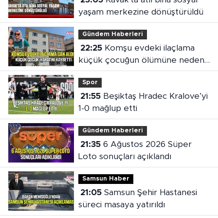
yaşam merkezine dönüştürüldü
Gündem Haberleri
22:25
Komşu evdeki ilaçlama
küçük çocuğun ölümüne neden
oldu
Spor
21:55
Beşiktaş Hradec Kralove’yi
1-0 mağlup etti
Gündem Haberleri
21:35
6 Ağustos 2026 Süper
Loto sonuçları açıklandı
Samsun Haber
21:05
Samsun Şehir Hastanesi
süreci masaya yatırıldı