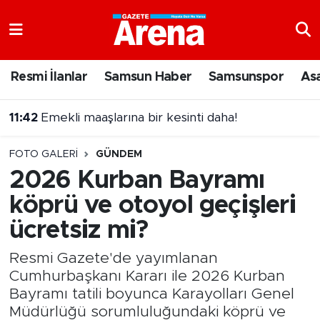
Nöbetçi Eczaneler
Resmi İlanlar
Samsun Haber
Samsunspor
As
Hava Durumu
11:42
Emekli maaşlarına bir kesinti daha!
Samsun Namaz Vakitleri
FOTO GALERI
GÜNDEM
Trafik Durumu
2026 Kurban Bayramı
köprü ve otoyol geçişleri
Süper Lig Puan Durumu ve Fikstür
ücretsiz mi?
Tüm Manşetler
Resmi Gazete'de yayımlanan
Son Dakika Haberleri
Cumhurbaşkanı Kararı ile 2026 Kurban
Bayramı tatili boyunca Karayolları Genel
Haber Arşivi
Müdürlüğü sorumluluğundaki köprü ve