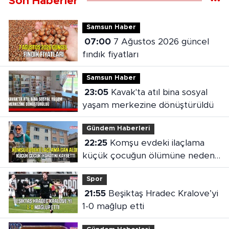
Son Haberler
Samsun Haber
07:00
7 Ağustos 2026 güncel
fındık fiyatları
Samsun Haber
23:05
Kavak'ta atıl bina sosyal
yaşam merkezine dönüştürüldü
Gündem Haberleri
22:25
Komşu evdeki ilaçlama
küçük çocuğun ölümüne neden
oldu
Spor
21:55
Beşiktaş Hradec Kralove’yi
1-0 mağlup etti