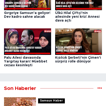
Gırgıriye Samsun’a geliyor!
Ülkü Hilal Çiftçi’nin
Dev kadro sahne alacak
ailesinde yeni kriz! Annesi
dava açtı
Palu Ailesi davasında
Kızılcık Şerbeti’nin Çimen’i
Yargıtay kararı! Müebbet
sürpriz rolle dönüyor
cezası kesinleşti
Son Haberler
Samsun Haber