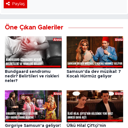
Paylaş
Öne Çıkan Galeriler
Bundgaard sendromu
Samsun’da dev müzikal! 7
nedir? Belirtileri ve riskleri
Kocalı Hürmüz geliyor
neler?
Gırgıriye Samsun’a geliyor!
Ülkü Hilal Çiftçi’nin