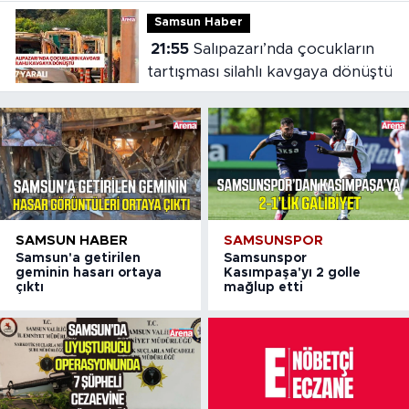
Samsun Haber
21:55
Salıpazarı’nda çocukların
tartışması silahlı kavgaya dönüştü
SAMSUN HABER
SAMSUNSPOR
Samsun'a getirilen
Samsunspor
geminin hasarı ortaya
Kasımpaşa'yı 2 golle
çıktı
mağlup etti