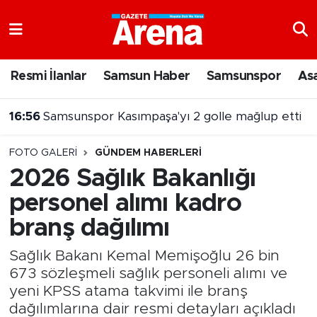
Nöbetçi Eczaneler
Resmi İlanlar
Samsun Haber
Samsunspor
As
Hava Durumu
16:56
Samsunspor Kasımpaşa'yı 2 golle mağlup etti
Samsun Namaz Vakitleri
FOTO GALERI
GÜNDEM HABERLERI
Trafik Durumu
2026 Sağlık Bakanlığı
personel alımı kadro
Süper Lig Puan Durumu ve Fikstür
branş dağılımı
Tüm Manşetler
Sağlık Bakanı Kemal Memişoğlu 26 bin
Son Dakika Haberleri
673 sözleşmeli sağlık personeli alımı ve
yeni KPSS atama takvimi ile branş
Haber Arşivi
dağılımlarına dair resmi detayları açıkladı