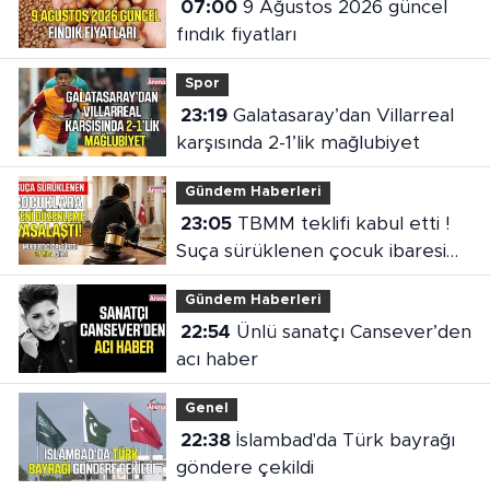
07:00
9 Ağustos 2026 güncel
fındık fiyatları
Spor
23:19
Galatasaray’dan Villarreal
karşısında 2-1’lik mağlubiyet
Gündem Haberleri
23:05
TBMM teklifi kabul etti !
Suça sürüklenen çocuk ibaresi
değişti
Gündem Haberleri
22:54
Ünlü sanatçı Cansever’den
acı haber
Genel
22:38
İslambad'da Türk bayrağı
göndere çekildi