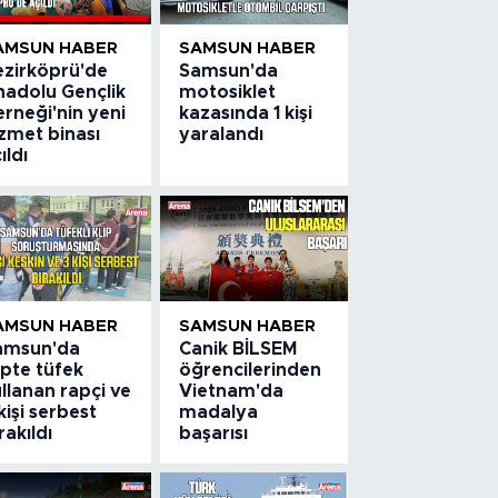
AMSUN HABER
SAMSUN HABER
ezirköprü'de
Samsun'da
nadolu Gençlik
motosiklet
rneği'nin yeni
kazasında 1 kişi
zmet binası
yaralandı
ıldı
AMSUN HABER
SAMSUN HABER
amsun'da
Canik BİLSEM
ipte tüfek
öğrencilerinden
llanan rapçi ve
Vietnam'da
kişi serbest
madalya
rakıldı
başarısı