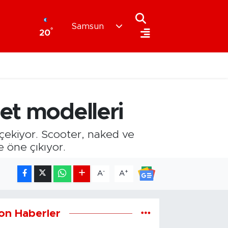
Samsun
°
20
et modelleri
t çekiyor. Scooter, naked ve
 öne çıkıyor.
-
+
A
A
on Haberler