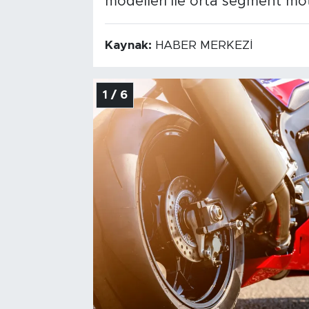
modelleri ile orta segment mot
Kaynak:
HABER MERKEZİ
1 / 6