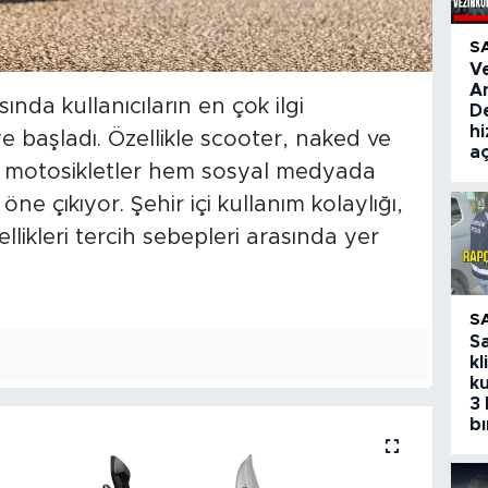
S
V
A
nda kullanıcıların en çok ilgi
De
hi
 başladı. Özellikle scooter, naked ve
aç
 motosikletler hem sosyal medyada
e çıkıyor. Şehir içi kullanım kolaylığı,
llikleri tercih sebepleri arasında yer
S
S
kl
ku
3 
bı