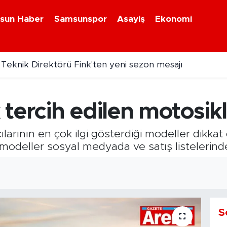
sun Haber
Samsunspor
Asayiş
Ekonomi
eknik Direktörü Fink'ten yeni sezon mesajı
osiklet kazasında 1 kişi yaralandı
tercih edilen motosikl
ılarının en çok ilgi gösterdiği modeller dikka
odeller sosyal medyada ve satış listelerinde
S