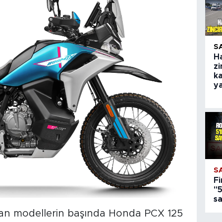
S
H
zi
ka
y
S
Fi
"5
s
n modellerin başında Honda PCX 125