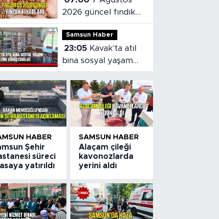
2026 güncel fındık
fiyatları
Samsun Haber
23:05
Kavak'ta atıl
bina sosyal yaşam
merkezine
dönüştürüldü
AMSUN HABER
SAMSUN HABER
amsun Şehir
Alaçam çileği
stanesi süreci
kavonozlarda
saya yatırıldı
yerini aldı