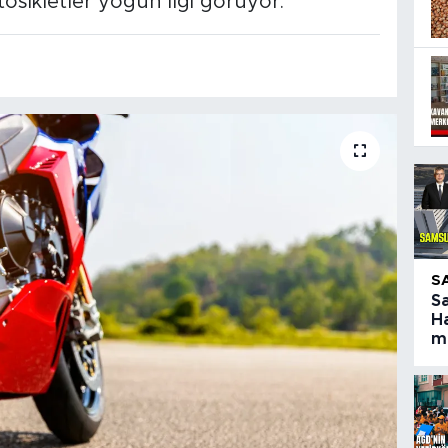
osikletler yoğun ilgi görüyor.
S
S
Ha
ma