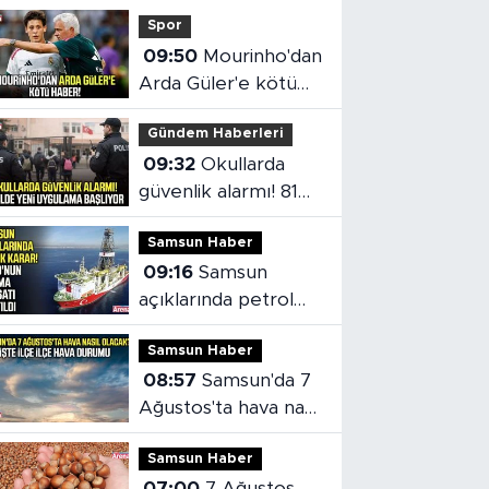
Spor
09:50
Mourinho'dan
Arda Güler'e kötü
haber!
Gündem Haberleri
09:32
Okullarda
güvenlik alarmı! 81
ilde yeni uygulama
Samsun Haber
başlıyor
09:16
Samsun
açıklarında petrol
aramaları devam
Samsun Haber
edecek!
08:57
Samsun'da 7
Ağustos'ta hava nasıl
olacak?
Samsun Haber
07:00
7 Ağustos