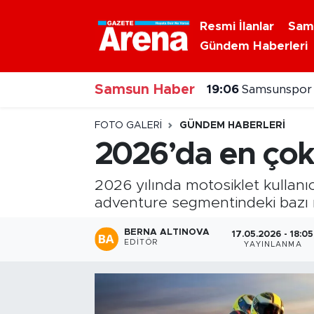
Resmi İlanlar
Sam
Gündem Haberleri
Nöbetçi Eczaneler
19:06
Samsunspor T
Samsun Haber
Hava Durumu
18:10
Samsun'da mot
Samsun Namaz Vakitleri
FOTO GALERI
GÜNDEM HABERLERI
2026’da en çok 
Trafik Durumu
2026 yılında motosiklet kullanıc
Süper Lig Puan Durumu ve Fikstür
adventure segmentindeki bazı m
Tüm Manşetler
BERNA ALTINOVA
17.05.2026 - 18:05
EDITÖR
YAYINLANMA
Son Dakika Haberleri
Haber Arşivi