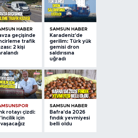
AMSUN HABER
SAMSUN HABER
avza geçişinde
Karadeniz'de
ncirleme trafik
gerilim: Türk yük
zası: 2 kişi
gemisi dron
aralandı
saldırısına
uğradı
AMSUNSPOR
SAMSUN HABER
nk rotayı çizdi:
Bafra'da 2026
'incilik için
fındık yevmiyesi
avaşacağız
belli oldu