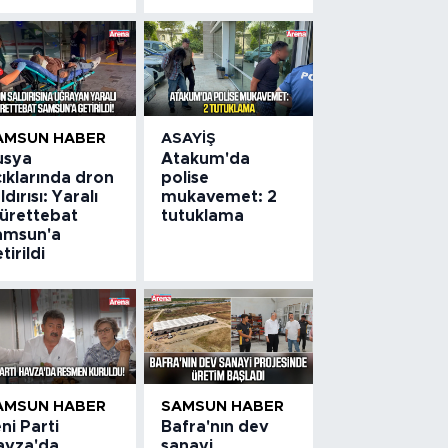
AMSUN HABER
ASAYIŞ
usya
Atakum'da
ıklarında dron
polise
ldırısı: Yaralı
mukavemet: 2
ürettebat
tutuklama
amsun'a
tirildi
AMSUN HABER
SAMSUN HABER
ni Parti
Bafra'nın dev
avza'da
sanayi