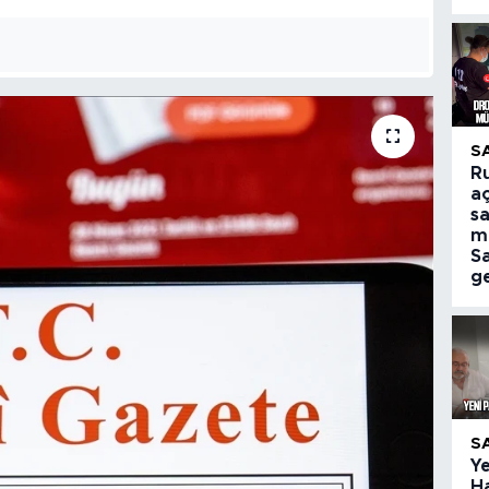
S
R
aç
sa
m
S
ge
S
Ye
H