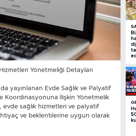
S
B
ha
di
ta
ed
Hizmetleri Yönetmeliği Detayları
da yayınlanan Evde Sağlık ve Palyatif
e Koordinasyonuna İlişkin Yönetmelik
G
 evde sağlık hizmetleri ve palyatif
H
50
htiyaç ve beklentilerine uygun olarak
ku