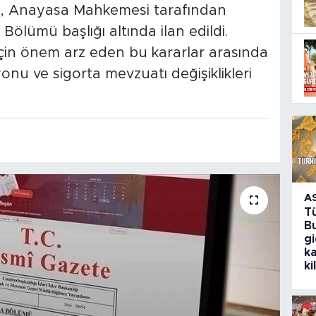
n, Anayasa Mahkemesi tarafından
 Bölümü başlığı altında ilan edildi.
 için önem arz eden bu kararlar arasında
onu ve sigorta mevzuatı değişiklikleri
A
T
Bu
g
k
ki