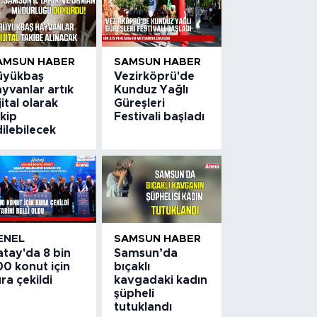
AMSUN HABER
SAMSUN HABER
üyükbaş
Vezirköprü'de
yvanlar artık
Kunduz Yağlı
jital olarak
Güreşleri
kip
Festivali başladı
ilebilecek
ENEL
SAMSUN HABER
atay'da 8 bin
Samsun’da
0 konut için
bıçaklı
ra çekildi
kavgadaki kadın
şüpheli
tutuklandı