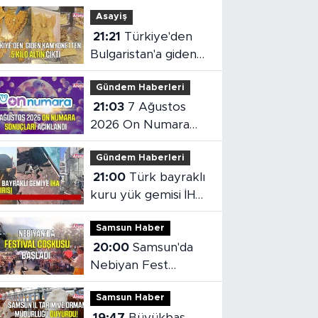
Asayiş
21:21
Türkiye'den
Bulgaristan'a giden
kamyonetten 5 kilo
Gündem Haberleri
altın çıktı
21:03
7 Ağustos
2026 On Numara
sonuçları açıklandı
Gündem Haberleri
21:00
Türk bayraklı
kuru yük gemisi İHA
saldırısına uğradı
Samsun Haber
20:00
Samsun'da
Nebiyan Fest
Başladı
Samsun Haber
19:47
Büyükbaş