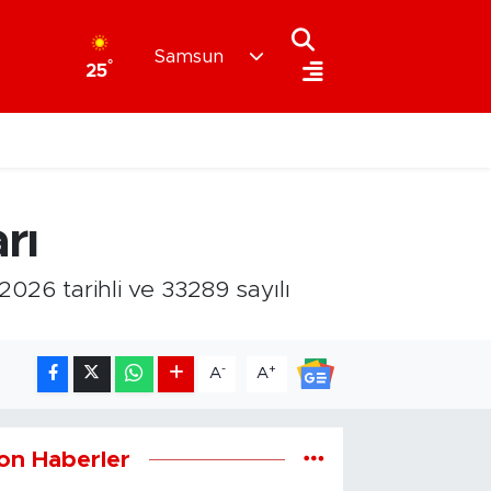
Samsun
°
25
rı
026 tarihli ve 33289 sayılı
-
+
A
A
on Haberler