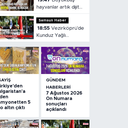
hayvanlar artık dijital
olarak takip
Samsun Haber
edilebilecek
18:55
Vezirköprü'de
Kunduz Yağlı
Güreşleri Festivali
başladı
SAYIŞ
GÜNDEM
ürkiye'den
HABERLERI
lgaristan'a
7 Ağustos 2026
iden
On Numara
amyonetten 5
sonuçları
lo altın çıktı
açıklandı