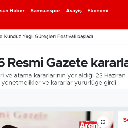
sun Haber
Samsunspor
Asayiş
Ekonomi
 Kunduz Yağlı Güreşleri Festivali başladı
n 500 konut için kura çekildi
6 Resmi Gazete kararla
ve atama kararlarının yer aldığı 23 Haziran 2
önetmelikler ve kararlar yürürlüğe girdi
S