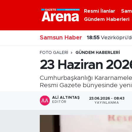
Resmi İlanlar
Sam
Gündem Haberleri
Nöbetçi Eczaneler
18:55
Vezirköprü'de
Samsun Haber
Hava Durumu
18:44
Hatay'da 8 bi
Samsun Namaz Vakitleri
FOTO GALERI
GÜNDEM HABERLERI
23 Haziran 202
Trafik Durumu
Cumhurbaşkanlığı Kararnameleri 
Süper Lig Puan Durumu ve Fikstür
Resmi Gazete bünyesinde yeni y
Tüm Manşetler
ALI ALTINTAŞ
23.06.2026 - 08:43
EDITÖR
YAYINLANMA
Son Dakika Haberleri
Haber Arşivi