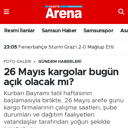
Nöbetçi Eczaneler
Resmi İlanlar
Samsun Haber
Samsunspor
As
23:05
Fenerbahçe Sturm Graz'ı 2-0 Mağlup Etti
Hava Durumu
22:14
Samsun 144 milyar TL'lik yatırımla gelişmeye devam ediyor
Samsun Namaz Vakitleri
FOTO GALERI
GÜNDEM HABERLERI
Trafik Durumu
26 Mayıs kargolar bugün
açık olacak mı?
Süper Lig Puan Durumu ve Fikstür
Kurban Bayramı tatil haftasının
Tüm Manşetler
başlamasıyla birlikte, 26 Mayıs arefe günü
kargo firmalarının çalışma saatleri, şube
Son Dakika Haberleri
durumları ve dağıtım faaliyetleri
vatandaşlar tarafından yoğun şekilde
Haber Arşivi