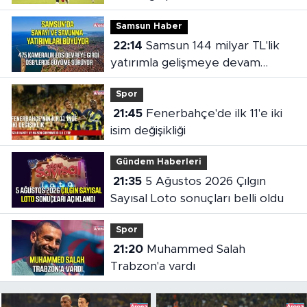
Samsun Haber
22:14
Samsun 144 milyar TL'lik
yatırımla gelişmeye devam
ediyor
Spor
21:45
Fenerbahçe'de ilk 11'e iki
isim değişikliği
Gündem Haberleri
21:35
5 Ağustos 2026 Çılgın
Sayısal Loto sonuçları belli oldu
Spor
21:20
Muhammed Salah
Trabzon'a vardı