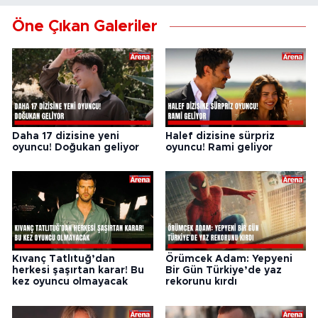
Öne Çıkan Galeriler
Daha 17 dizisine yeni
Halef dizisine sürpriz
oyuncu! Doğukan geliyor
oyuncu! Rami geliyor
Kıvanç Tatlıtuğ’dan
Örümcek Adam: Yepyeni
herkesi şaşırtan karar! Bu
Bir Gün Türkiye’de yaz
kez oyuncu olmayacak
rekorunu kırdı