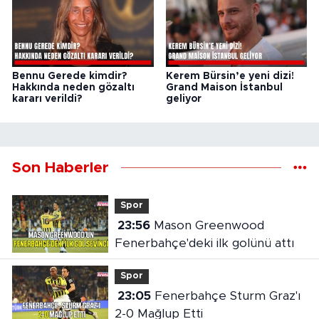
Bennu Gerede kimdir?
Kerem Bürsin’e yeni dizi!
Hakkında neden gözaltı
Grand Maison İstanbul
kararı verildi?
geliyor
Son Haberler
Spor
23:56
Mason Greenwood
Fenerbahçe'deki ilk golünü attı
Spor
23:05
Fenerbahçe Sturm Graz'ı
2-0 Mağlup Etti