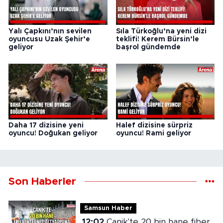
Yalı Çapkını’nın sevilen
Sıla Türkoğlu’na yeni dizi
oyuncusu Uzak Şehir’e
teklifi! Kerem Bürsin’le
geliyor
başrol gündemde
Daha 17 dizisine yeni
Halef dizisine sürpriz
oyuncu! Doğukan geliyor
oyuncu! Rami geliyor
Son Haberler
Samsun Haber
12:02
Canik'te 20 bin hane fiber