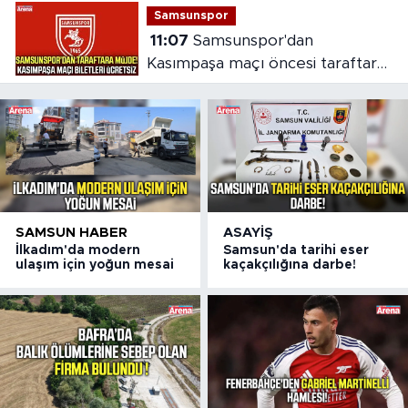
Samsunspor
11:07
Samsunspor'dan
Kasımpaşa maçı öncesi taraftara
jest
SAMSUN HABER
ASAYIŞ
İlkadım'da modern
Samsun'da tarihi eser
ulaşım için yoğun mesai
kaçakçılığına darbe!