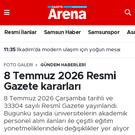
Nöbetçi Eczaneler
Resmi İlanlar
Samsun Haber
Samsunspor
As
Hava Durumu
11:35
İlkadım'da modern ulaşım için yoğun mesai
Samsun Namaz Vakitleri
FOTO GALERI
GÜNDEM HABERLERI
Trafik Durumu
8 Temmuz 2026 Resmi
Gazete kararları
Süper Lig Puan Durumu ve Fikstür
8 Temmuz 2026 Çarşamba tarihli ve
Tüm Manşetler
33304 sayılı Resmî Gazete yayınlandı.
Bugünkü sayıda üniversitelerin akademik
Son Dakika Haberleri
personel alım ilanları ile çeşitli eğitim
yönetmeliklerindeki değişiklikler yer alıyor
Haber Arşivi