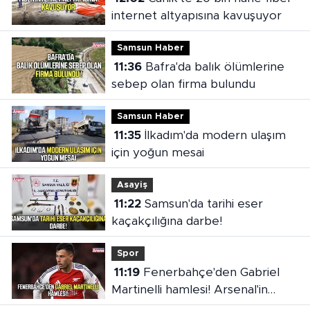
internet altyapısına kavuşuyor
Samsun Haber
11:36
Bafra'da balık ölümlerine
sebep olan firma bulundu
Samsun Haber
11:35
İlkadım'da modern ulaşım
için yoğun mesai
Asayiş
11:22
Samsun'da tarihi eser
kaçakçılığına darbe!
Spor
11:19
Fenerbahçe'den Gabriel
Martinelli hamlesi! Arsenal'in
bonservis beklentisi ortaya çıktı