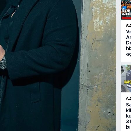
S
V
A
De
hi
aç
S
S
kl
ku
3 
bı