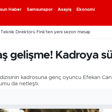
sun Haber
Samsunspor
Asayiş
Ekonomi
osiklet kazasında 1 kişi yaralandı
laş gelişme! Kadroya sü
. dizisinin kadrosuna genç oyuncu Efekan Can 
umu da netleşti.
8