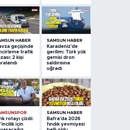
AMSUN HABER
SAMSUN HABER
avza geçişinde
Karadeniz'de
ncirleme trafik
gerilim: Türk yük
zası: 2 kişi
gemisi dron
aralandı
saldırısına
uğradı
AMSUNSPOR
SAMSUN HABER
nk rotayı çizdi:
Bafra'da 2026
'incilik için
fındık yevmiyesi
avaşacağız
belli oldu