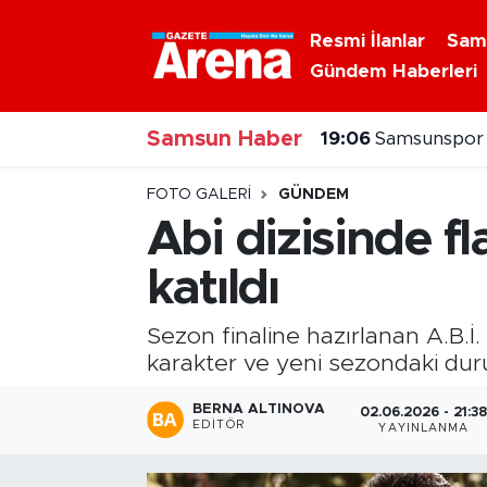
Resmi İlanlar
Sam
Gündem Haberleri
Nöbetçi Eczaneler
Samsun Haber
Hava Durumu
18:10
Samsun'da mot
Samsun Namaz Vakitleri
FOTO GALERI
GÜNDEM
Abi dizisinde f
Trafik Durumu
katıldı
Süper Lig Puan Durumu ve Fikstür
Sezon finaline hazırlanan A.B.İ
Tüm Manşetler
karakter ve yeni sezondaki dur
BERNA ALTINOVA
02.06.2026 - 21:3
Son Dakika Haberleri
EDITÖR
YAYINLANMA
Haber Arşivi