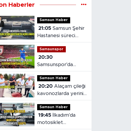
on Haberler
Samsun Haber
21:05
Samsun Şehir
Hastanesi süreci
masaya yatırıldı
Samsunspor
20:30
Samsunspor'da
Gabriele dönemi
Samsun Haber
başladı
20:20
Alaçam çileği
kavonozlarda yerini
aldı
Samsun Haber
19:45
İlkadım'da
motosiklet
kazasında sürücü