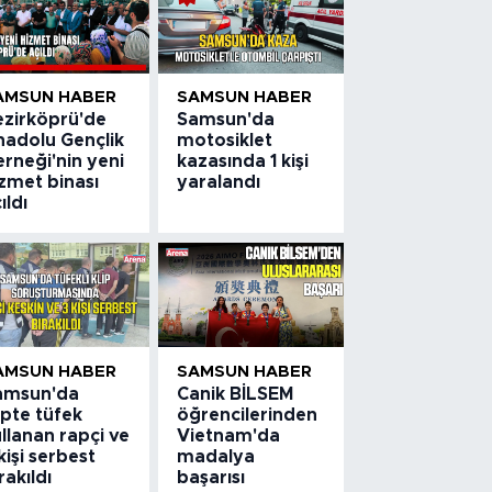
AMSUN HABER
SAMSUN HABER
ezirköprü'de
Samsun'da
nadolu Gençlik
motosiklet
rneği'nin yeni
kazasında 1 kişi
zmet binası
yaralandı
ıldı
AMSUN HABER
SAMSUN HABER
amsun'da
Canik BİLSEM
ipte tüfek
öğrencilerinden
llanan rapçi ve
Vietnam'da
kişi serbest
madalya
rakıldı
başarısı