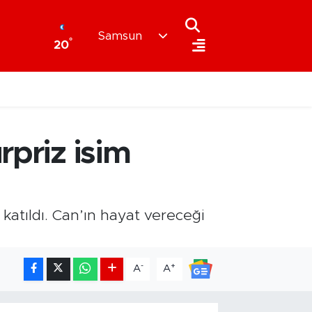
Samsun
°
20
rpriz isim
katıldı. Can’ın hayat vereceği
-
+
A
A