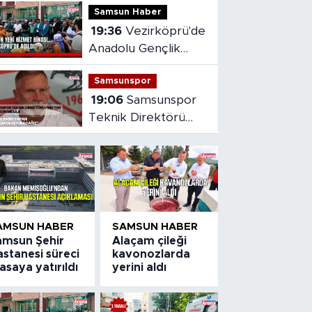
Samsun Haber
yaralandı
19:36
Vezirköprü'de
Anadolu Gençlik
Derneği'nin yeni
Samsunspor
hizmet binası açıldı
19:06
Samsunspor
Teknik Direktörü
Fink'ten yeni sezon
mesajı
AMSUN HABER
SAMSUN HABER
amsun Şehir
Alaçam çileği
stanesi süreci
kavonozlarda
saya yatırıldı
yerini aldı