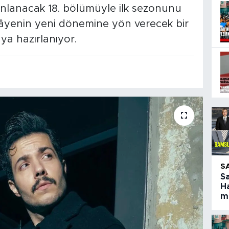
ınlanacak 18. bölümüyle ilk sezonunu
kâyenin yeni dönemine yön verecek bir
aya hazırlanıyor.
S
S
Ha
ma