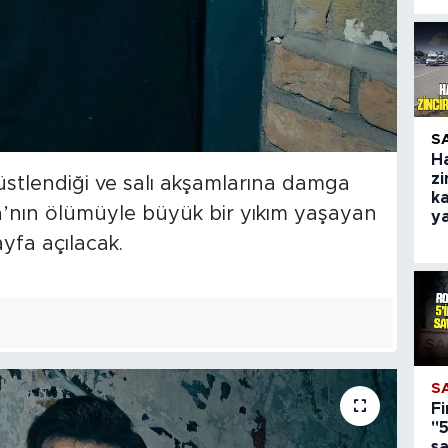
S
H
zi
üstlendiği ve salı akşamlarına damga
ka
’nın ölümüyle büyük bir yıkım yaşayan
y
yfa açılacak.
S
Fi
"5
s