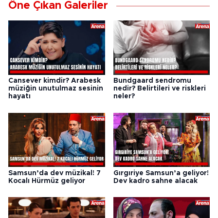
Öne Çıkan Galeriler
Cansever kimdir? Arabesk
Bundgaard sendromu
müziğin unutulmaz sesinin
nedir? Belirtileri ve riskleri
hayatı
neler?
Samsun’da dev müzikal! 7
Gırgıriye Samsun’a geliyor!
Kocalı Hürmüz geliyor
Dev kadro sahne alacak