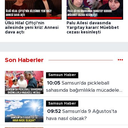
Ülkü Hilal Çiftçi’nin
Palu Ailesi davasında
ailesinde yeni kriz! Annesi
Yargıtay kararı! Müebbet
dava açtı
cezası kesinleşti
Son Haberler
Samsun Haber
10:05
Samsun'da pickleball
sahasında bağımlılıkla mücadele
mesajı
Samsun Haber
09:52
Samsun'da 9 Ağustos'ta
hava nasıl olacak?