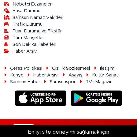
Nöbetçi Eczaneler
Hava Durumu
Samsun Namaz Vakitleri
Trafik Durumu
Puan Durumu ve Fikstür
Tüm Manşetler
Son Dakika Haberleri
Haber Arşivi
Çerez Politikası
Gizlilik Sözleşmesi
İletişim
Künye
Haber Arşivi
Asayiş
Kültür-Sanat
Samsun Haber
Samsunspor
TV- Magazin
RSS
Copyright © 2026. Her hakkı saklıdır.
En iyi site deneyimi sağlamak için