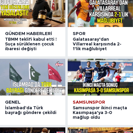
GÜNDEM HABERLERI
SPOR
TBMM teklifi kabul etti !
Galatasaray’dan
Suça sürüklenen çocuk
Villarreal karşısında 2-
ibaresi değişti
1’lik mağlubiyet
GENEL
SAMSUNSPOR
İslambad'da Türk
Samsunspor ikinci maçta
bayrağı göndere çekildi
Kasımpaşa’ya 3-0
mağlup oldu