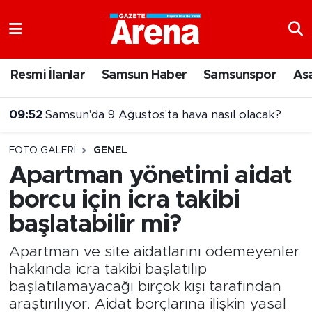
Nöbetçi Eczaneler
Resmi İlanlar
Samsun Haber
Samsunspor
As
Hava Durumu
09:52
Samsun'da 9 Ağustos'ta hava nasıl olacak?
Samsun Namaz Vakitleri
FOTO GALERI
GENEL
Trafik Durumu
Apartman yönetimi aidat
borcu için icra takibi
Süper Lig Puan Durumu ve Fikstür
başlatabilir mi?
Tüm Manşetler
Apartman ve site aidatlarını ödemeyenler
Son Dakika Haberleri
hakkında icra takibi başlatılıp
başlatılamayacağı birçok kişi tarafından
Haber Arşivi
araştırılıyor. Aidat borçlarına ilişkin yasal