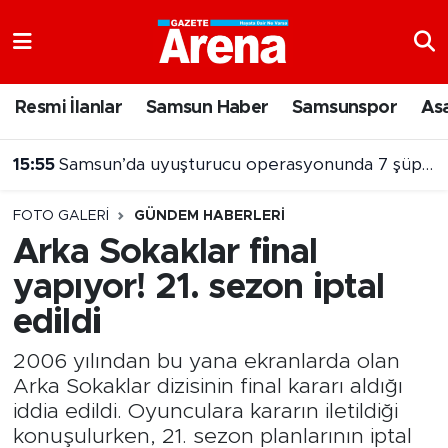
Nöbetçi Eczaneler
Resmi İlanlar
Samsun Haber
Samsunspor
As
Hava Durumu
15:55
Samsun’da uyuşturucu operasyonunda 7 şüpheli cezaevine gönderildi
Samsun Namaz Vakitleri
FOTO GALERI
GÜNDEM HABERLERI
Trafik Durumu
Arka Sokaklar final
yapıyor! 21. sezon iptal
Süper Lig Puan Durumu ve Fikstür
edildi
Tüm Manşetler
2006 yılından bu yana ekranlarda olan
Son Dakika Haberleri
Arka Sokaklar dizisinin final kararı aldığı
iddia edildi. Oyunculara kararın iletildiği
Haber Arşivi
konuşulurken, 21. sezon planlarının iptal