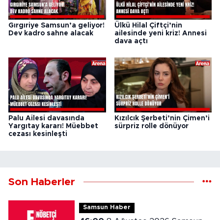
Gırgıriye Samsun’a geliyor!
Ülkü Hilal Çiftçi’nin
Dev kadro sahne alacak
ailesinde yeni kriz! Annesi
dava açtı
Palu Ailesi davasında
Kızılcık Şerbeti’nin Çimen’i
Yargıtay kararı! Müebbet
sürpriz rolle dönüyor
cezası kesinleşti
Son Haberler
Samsun Haber