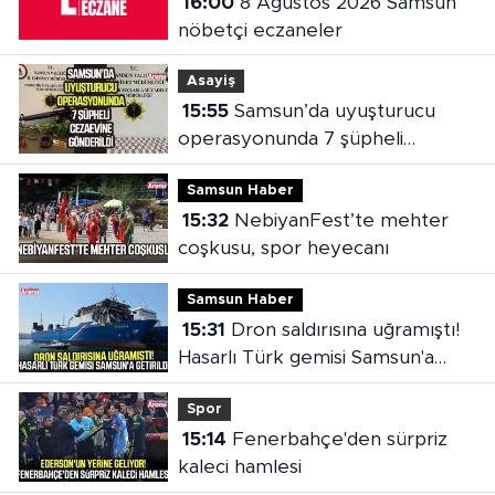
16:00
8 Ağustos 2026 Samsun
nöbetçi eczaneler
Asayiş
15:55
Samsun’da uyuşturucu
operasyonunda 7 şüpheli
cezaevine gönderildi
Samsun Haber
15:32
NebiyanFest’te mehter
coşkusu, spor heyecanı
Samsun Haber
15:31
Dron saldırısına uğramıştı!
Hasarlı Türk gemisi Samsun'a
getirildi
Spor
15:14
Fenerbahçe'den sürpriz
kaleci hamlesi