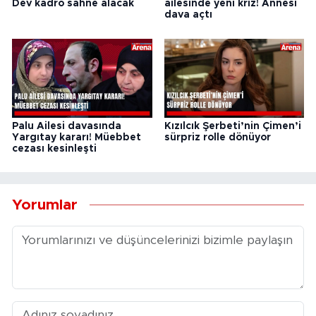
Dev kadro sahne alacak
ailesinde yeni kriz! Annesi
dava açtı
Palu Ailesi davasında
Kızılcık Şerbeti’nin Çimen’i
Yargıtay kararı! Müebbet
sürpriz rolle dönüyor
cezası kesinleşti
Yorumlar