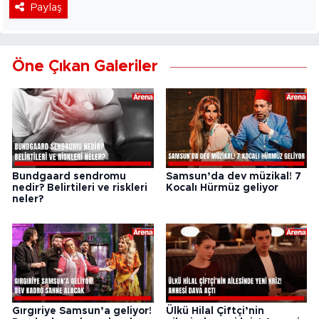
Paylaş
Öne Çıkan Galeriler
Bundgaard sendromu
Samsun’da dev müzikal! 7
nedir? Belirtileri ve riskleri
Kocalı Hürmüz geliyor
neler?
Gırgıriye Samsun’a geliyor!
Ülkü Hilal Çiftçi’nin