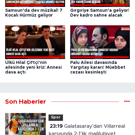
Samsun’da dev müzikal! 7
Gırgıriye Samsun’a geliyor!
Kocalı Hürmüz geliyor
Dev kadro sahne alacak
Ülkü Hilal Çiftçi’nin
Palu Ailesi davasında
ailesinde yeni kriz! Annesi
Yargıtay kararı! Müebbet
dava açtı
cezası kesinleşti
Son Haberler
Spor
23:19
Galatasaray’dan Villarreal
karşısında 2-1’lik mağlubiyet