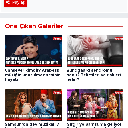
Paylaş
Öne Çıkan Galeriler
Cansever kimdir? Arabesk
Bundgaard sendromu
müziğin unutulmaz sesinin
nedir? Belirtileri ve riskleri
hayatı
neler?
Samsun’da dev müzikal! 7
Gırgıriye Samsun’a geliyor!