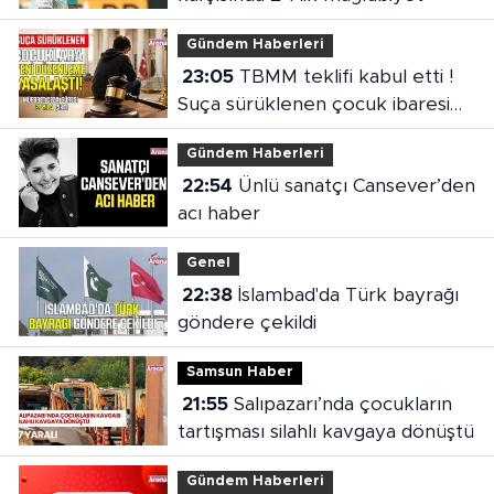
Gündem Haberleri
23:05
TBMM teklifi kabul etti !
Suça sürüklenen çocuk ibaresi
değişti
Gündem Haberleri
22:54
Ünlü sanatçı Cansever’den
acı haber
Genel
22:38
İslambad'da Türk bayrağı
göndere çekildi
Samsun Haber
21:55
Salıpazarı’nda çocukların
tartışması silahlı kavgaya dönüştü
Gündem Haberleri