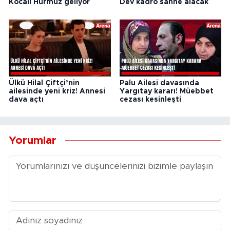
Kocalı Hürmüz geliyor
Dev kadro sahne alacak
Ülkü Hilal Çiftçi’nin
Palu Ailesi davasında
ailesinde yeni kriz! Annesi
Yargıtay kararı! Müebbet
dava açtı
cezası kesinleşti
Yorumlar