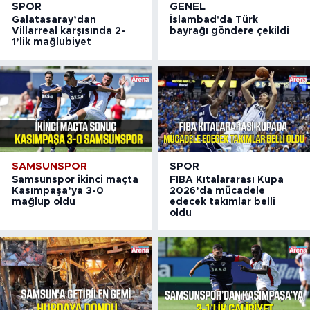
SPOR
GENEL
Galatasaray’dan
İslambad'da Türk
Villarreal karşısında 2-
bayrağı göndere çekildi
1’lik mağlubiyet
SAMSUNSPOR
SPOR
Samsunspor ikinci maçta
FIBA Kıtalararası Kupa
Kasımpaşa’ya 3-0
2026’da mücadele
mağlup oldu
edecek takımlar belli
oldu