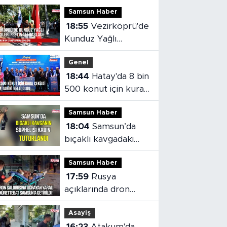
Samsun Haber
18:55
Vezirköprü'de
Kunduz Yağlı
Güreşleri Festivali
Genel
başladı
18:44
Hatay'da 8 bin
500 konut için kura
çekildi
Samsun Haber
18:04
Samsun’da
bıçaklı kavgadaki
kadın şüpheli
Samsun Haber
tutuklandı
17:59
Rusya
açıklarında dron
saldırısı: Yaralı
Asayiş
mürettebat
16:23
Atakum'da