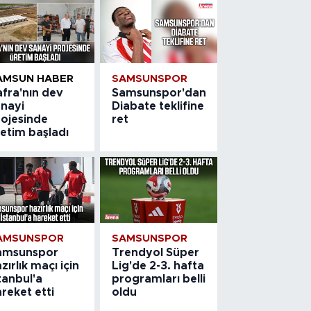
AMSUN HABER
SAMSUNSPOR
afra'nın dev
Samsunspor'dan
anayi
Diabate teklifine
rojesinde
ret
etim başladı
AMSUNSPOR
SAMSUNSPOR
amsunspor
Trendyol Süper
zırlık maçı için
Lig'de 2-3. hafta
tanbul'a
programları belli
reket etti
oldu