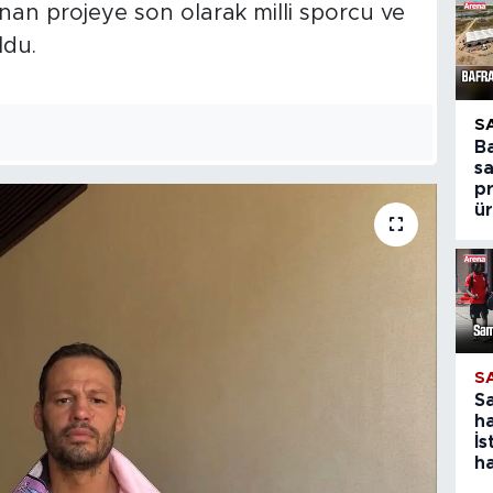
nan projeye son olarak milli sporcu ve
ldu.
S
B
s
p
ür
S
S
ha
İs
ha