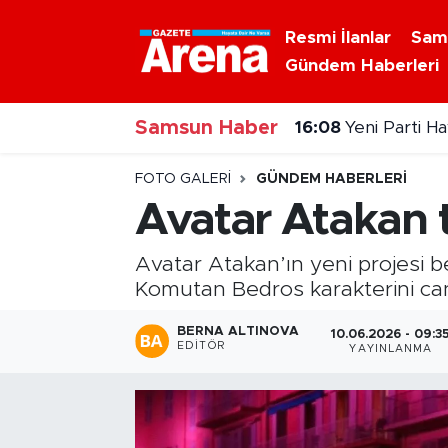
Resmi İlanlar
Sam
Gündem Haberleri
Nöbetçi Eczaneler
Samsun Haber
Hava Durumu
15:50
Bafra'nın dev
Samsun Namaz Vakitleri
FOTO GALERI
GÜNDEM HABERLERI
Avatar Atakan t
Trafik Durumu
Avatar Atakan’ın yeni projesi be
Süper Lig Puan Durumu ve Fikstür
Komutan Bedros karakterini can
Tüm Manşetler
BERNA ALTINOVA
10.06.2026 - 09:3
EDITÖR
YAYINLANMA
Son Dakika Haberleri
Haber Arşivi