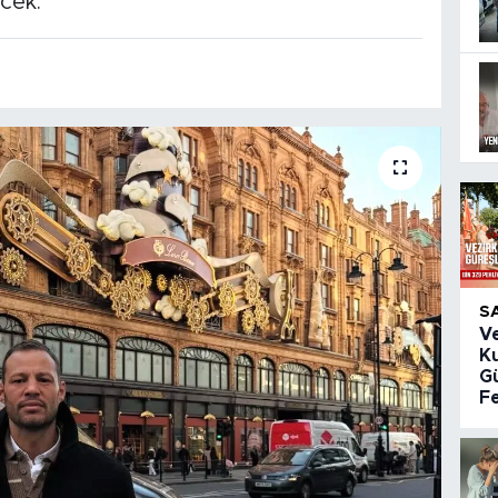
cek.
S
V
K
Gü
Fe