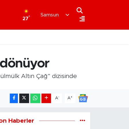
Samsun
°
27
a dönüyor
mülmülk Altın Çağ” dizisinde
-
+
A
A
on Haberler