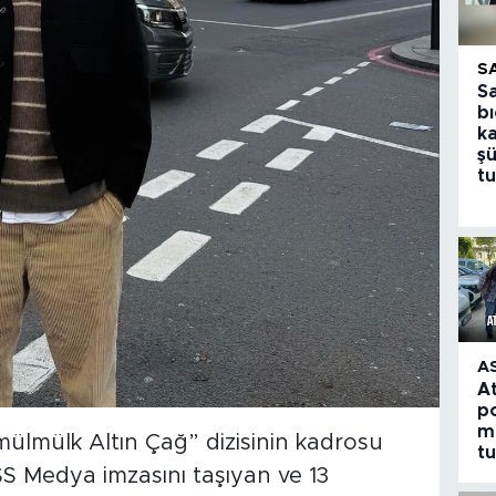
S
S
bı
k
şü
tu
A
A
po
m
amülmülk Altın Çağ” dizisinin kadrosu
t
S Medya imzasını taşıyan ve 13