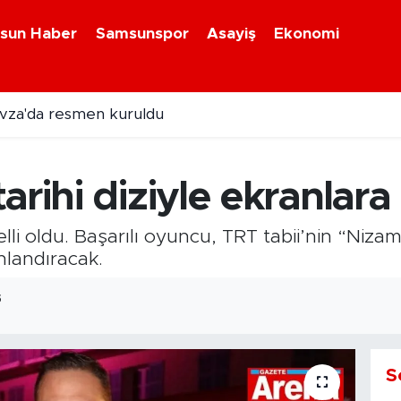
sun Haber
Samsunspor
Asayiş
Ekonomi
 sanayi projesinde üretim başladı
arihi diziyle ekranlar
lli oldu. Başarılı oyuncu, TRT tabii’nin “Niza
landıracak.
5
S