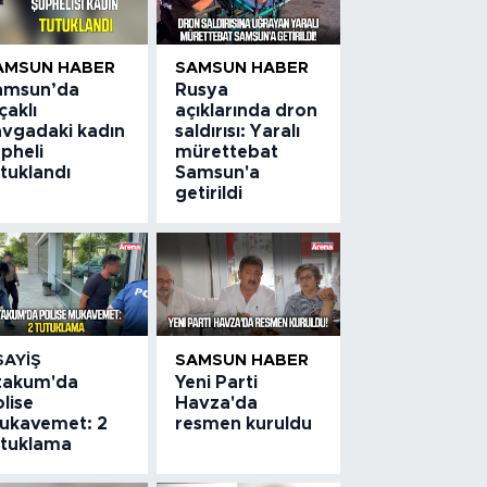
AMSUN HABER
SAMSUN HABER
amsun’da
Rusya
çaklı
açıklarında dron
avgadaki kadın
saldırısı: Yaralı
pheli
mürettebat
tuklandı
Samsun'a
getirildi
SAYIŞ
SAMSUN HABER
takum'da
Yeni Parti
lise
Havza'da
ukavemet: 2
resmen kuruldu
utuklama