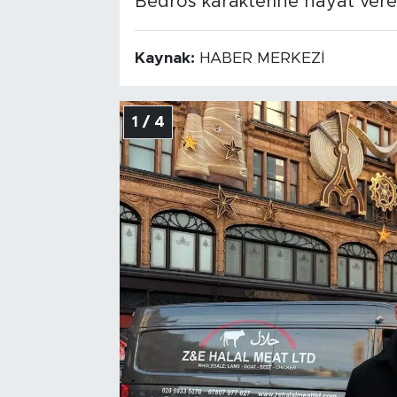
Bedros karakterine hayat vere
Kaynak:
HABER MERKEZİ
1 / 4