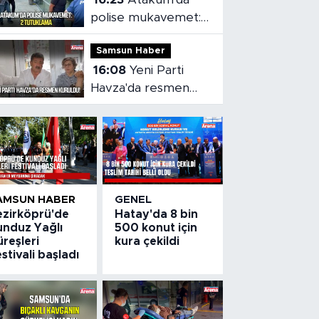
Samsun'a getirildi
polise mukavemet:
2 tutuklama
Samsun Haber
16:08
Yeni Parti
Havza'da resmen
kuruldu
AMSUN HABER
GENEL
ezirköprü'de
Hatay'da 8 bin
unduz Yağlı
500 konut için
reşleri
kura çekildi
stivali başladı