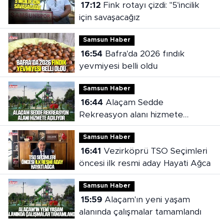
17:12
Fink rotayı çizdi: "5'incilik
için savaşacağız
Samsun Haber
16:54
Bafra'da 2026 fındık
yevmiyesi belli oldu
Samsun Haber
16:44
Alaçam Sedde
Rekreasyon alanı hizmete
açılıyor
Samsun Haber
16:41
Vezirköprü TSO Seçimleri
öncesi ilk resmi aday Hayati Ağca
Samsun Haber
15:59
Alaçam'ın yeni yaşam
alanında çalışmalar tamamlandı