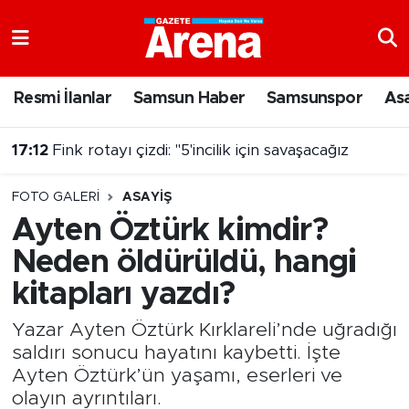
Nöbetçi Eczaneler
Resmi İlanlar
Samsun Haber
Samsunspor
As
Hava Durumu
16:54
Bafra'da 2026 fındık yevmiyesi belli oldu
Samsun Namaz Vakitleri
FOTO GALERI
ASAYIŞ
Trafik Durumu
Ayten Öztürk kimdir?
Neden öldürüldü, hangi
Süper Lig Puan Durumu ve Fikstür
kitapları yazdı?
Tüm Manşetler
Yazar Ayten Öztürk Kırklareli’nde uğradığı
Son Dakika Haberleri
saldırı sonucu hayatını kaybetti. İşte
Ayten Öztürk’ün yaşamı, eserleri ve
Haber Arşivi
olayın ayrıntıları.