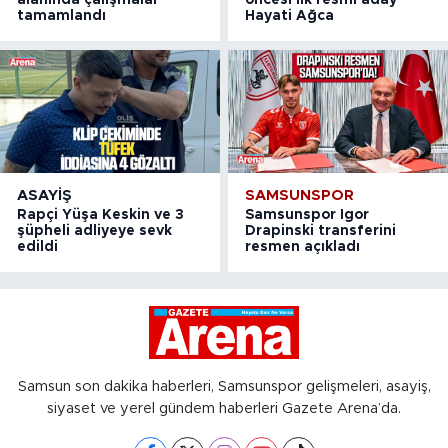
alanında çalışmalar
öncesi ilk resmi aday
tamamlandı
Hayati Ağca
ASAYIŞ
SAMSUNSPOR
Rapçi Yüşa Keskin ve 3
Samsunspor Igor
şüpheli adliyeye sevk
Drapinski transferini
edildi
resmen açıkladı
Samsun son dakika haberleri, Samsunspor gelişmeleri, asayiş,
siyaset ve yerel gündem haberleri Gazete Arena’da.