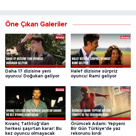
Öne Çıkan Galeriler
Daha 17 dizisine yeni
Halef dizisine sürpriz
oyuncu! Doğukan geliyor
oyuncu! Rami geliyor
Kıvanç Tatlıtuğ’dan
Örümcek Adam: Yepyeni
herkesi şaşırtan karar! Bu
Bir Gün Türkiye’de yaz
kez oyuncu olmayacak
rekorunu kırdı