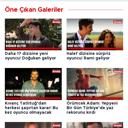
Öne Çıkan Galeriler
Daha 17 dizisine yeni
Halef dizisine sürpriz
oyuncu! Doğukan geliyor
oyuncu! Rami geliyor
Kıvanç Tatlıtuğ’dan
Örümcek Adam: Yepyeni
herkesi şaşırtan karar! Bu
Bir Gün Türkiye’de yaz
kez oyuncu olmayacak
rekorunu kırdı