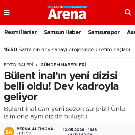
Nöbetçi Eczaneler
Resmi İlanlar
Samsun Haber
Samsunspor
As
Hava Durumu
15:50
Bafra'nın dev sanayi projesinde üretim başladı
Samsun Namaz Vakitleri
FOTO GALERI
GÜNDEM HABERLERI
Trafik Durumu
Bülent İnal’ın yeni dizisi
belli oldu! Dev kadroyla
Süper Lig Puan Durumu ve Fikstür
geliyor
Tüm Manşetler
Bülent İnal’dan yeni sezon sürprizi! Ünlü
Son Dakika Haberleri
isimlerle aynı dizide buluştu
BERNA ALTINOVA
Haber Arşivi
10.05.2026 - 16:18
EDITÖR
YAYINLANMA