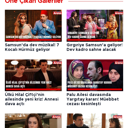
Öne Çıkan Galeriler
Samsun’da dev müzikal! 7
Gırgıriye Samsun’a geliyor!
Kocalı Hürmüz geliyor
Dev kadro sahne alacak
Ülkü Hilal Çiftçi’nin
Palu Ailesi davasında
ailesinde yeni kriz! Annesi
Yargıtay kararı! Müebbet
dava açtı
cezası kesinleşti