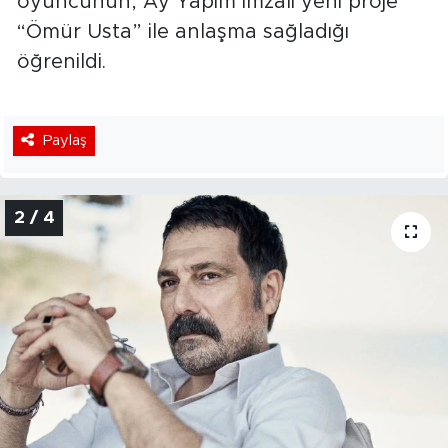
oyuncunun, Ay Yapım imzalı yeni proje
“Ömür Usta” ile anlaşma sağladığı
öğrenildi.
Paylaş
2 / 4