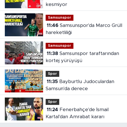
kesmiyor
Samsunspor
11:46
Samsunspor'da Marco Grüll
hareketliliği
Samsunspor
11:38
Samsunspor taraftarından
kortej yürüyüşü
Spor
11:35
Bayburtlu Judoculardan
Samsun'da derece
Spor
11:24
Fenerbahçe'de İsmail
Kartal'dan Amrabat kararı