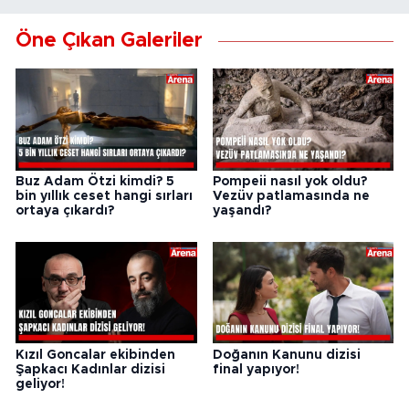
Öne Çıkan Galeriler
Buz Adam Ötzi kimdi? 5
Pompeii nasıl yok oldu?
bin yıllık ceset hangi sırları
Vezüv patlamasında ne
ortaya çıkardı?
yaşandı?
Kızıl Goncalar ekibinden
Doğanın Kanunu dizisi
Şapkacı Kadınlar dizisi
final yapıyor!
geliyor!