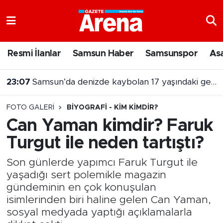
Nöbetçi Eczaneler
Resmi İlanlar
Samsun Haber
Samsunspor
As
Hava Durumu
22:34
Samsun’da yağış etkili oldu: Yollar suyla kaplandı
Samsun Namaz Vakitleri
FOTO GALERI
BIYOGRAFI - KIM KIMDIR?
Trafik Durumu
Can Yaman kimdir? Faruk
Turgut ile neden tartıştı?
Süper Lig Puan Durumu ve Fikstür
Son günlerde yapımcı Faruk Turgut ile
Tüm Manşetler
yaşadığı sert polemikle magazin
gündeminin en çok konuşulan
Son Dakika Haberleri
isimlerinden biri haline gelen Can Yaman,
sosyal medyada yaptığı açıklamalarla
Haber Arşivi