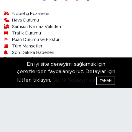
Nöbetçi Eczaneler
Hava Durumu
Samsun Namaz Vakitleri
Trafik Durumu
Puan Durumu ve Fikstür
Tüm Manşetler
Son Dakika Haberleri
Haber Arşivi
En iyi site deneyimi sağlamak için
çerezlerden faydalanıyoruz. Detaylar için
Çerez Politikası
Gizlilik Sözleşmesi
İletişim
lütfen tıklayın.
Gizlilik Sözleşmesi
TAMAM
Künye
Haber Arşivi
Asayiş
Kültür-Sanat
Samsun Haber
Samsunspor
TV- Magazin