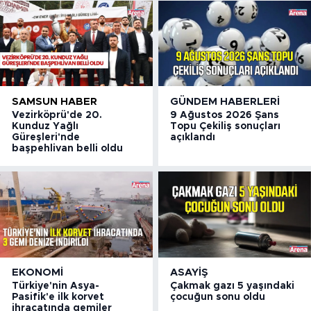
SAMSUN HABER
GÜNDEM HABERLERI
Vezirköprü'de 20.
9 Ağustos 2026 Şans
Kunduz Yağlı
Topu Çekiliş sonuçları
Güreşleri'nde
açıklandı
başpehlivan belli oldu
EKONOMI
ASAYIŞ
Türkiye'nin Asya-
Çakmak gazı 5 yaşındaki
Pasifik'e ilk korvet
çocuğun sonu oldu
ihracatında gemiler