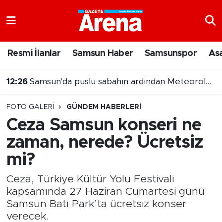
Nöbetçi Eczaneler
Resmi İlanlar
Samsun Haber
Samsunspor
As
Hava Durumu
12:26
Samsun'da puslu sabahın ardından Meteoroloji'den yağış uyarısı
Samsun Namaz Vakitleri
12:15
Samsun'da alkollü araç kullanmaktan aranan hükümlü cezaevine gönderildi
FOTO GALERI
GÜNDEM HABERLERI
Trafik Durumu
Ceza Samsun konseri ne
zaman, nerede? Ücretsiz
Süper Lig Puan Durumu ve Fikstür
mi?
Tüm Manşetler
Ceza, Türkiye Kültür Yolu Festivali
Son Dakika Haberleri
kapsamında 27 Haziran Cumartesi günü
Samsun Batı Park’ta ücretsiz konser
Haber Arşivi
verecek.