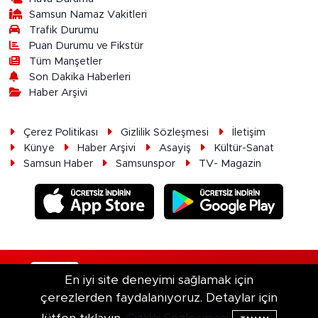
Samsun Namaz Vakitleri
Trafik Durumu
Puan Durumu ve Fikstür
Tüm Manşetler
Son Dakika Haberleri
Haber Arşivi
Çerez Politikası
Gizlilik Sözleşmesi
İletişim
Künye
Haber Arşivi
Asayiş
Kültür-Sanat
Samsun Haber
Samsunspor
TV- Magazin
RSS
Copyright © 2026. Her hakkı saklıdır.
En iyi site deneyimi sağlamak için
çerezlerden faydalanıyoruz. Detaylar için
Haber Yazılımı:
TE Bilişim