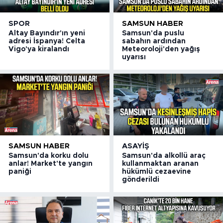
SPOR
SAMSUN HABER
Altay Bayındır'ın yeni
Samsun'da puslu
adresi İspanya! Celta
sabahın ardından
Vigo'ya kiralandı
Meteoroloji'den yağış
uyarısı
SAMSUN HABER
ASAYIŞ
Samsun'da korku dolu
Samsun'da alkollü araç
anlar! Market'te yangın
kullanmaktan aranan
paniği
hükümlü cezaevine
gönderildi