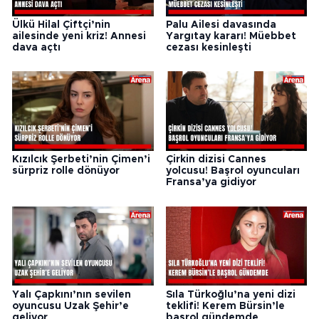
Ülkü Hilal Çiftçi’nin
Palu Ailesi davasında
ailesinde yeni kriz! Annesi
Yargıtay kararı! Müebbet
dava açtı
cezası kesinleşti
Kızılcık Şerbeti’nin Çimen’i
Çirkin dizisi Cannes
sürpriz rolle dönüyor
yolcusu! Başrol oyuncuları
Fransa’ya gidiyor
Yalı Çapkını’nın sevilen
Sıla Türkoğlu’na yeni dizi
oyuncusu Uzak Şehir’e
teklifi! Kerem Bürsin’le
geliyor
başrol gündemde