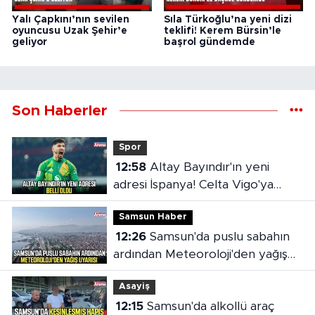
Yalı Çapkını’nın sevilen
Sıla Türkoğlu’na yeni dizi
oyuncusu Uzak Şehir’e
teklifi! Kerem Bürsin’le
geliyor
başrol gündemde
Son Haberler
Spor
12:58
Altay Bayındır'ın yeni
adresi İspanya! Celta Vigo'ya
kiralandı
Samsun Haber
12:26
Samsun'da puslu sabahın
ardından Meteoroloji'den yağış
uyarısı
Asayiş
12:15
Samsun'da alkollü araç