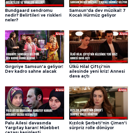
Bundgaard sendromu
Samsun’da dev müzikal! 7
nedir? Belirtileri ve riskleri
Kocalı Hürmüz geliyor
neler?
Gırgıriye Samsun’a geliyor!
Ülkü Hilal Çiftçi’nin
Dev kadro sahne alacak
ailesinde yeni kriz! Annesi
dava açtı
Palu Ailesi davasında
Kızılcık Şerbeti’nin Çimen’i
Yargıtay kararı! Müebbet
sürpriz rolle dönüyor
cezası kesinleşti