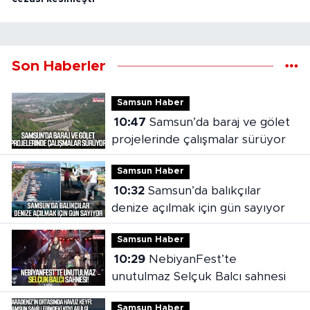
Son Haberler
Samsun Haber
10:47
Samsun’da baraj ve gölet
projelerinde çalışmalar sürüyor
Samsun Haber
10:32
Samsun’da balıkçılar
denize açılmak için gün sayıyor
Samsun Haber
10:29
NebiyanFest’te
unutulmaz Selçuk Balcı sahnesi
Samsun Haber