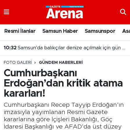
Nöbetçi Eczaneler
Resmi İlanlar
Samsun Haber
Samsunspor
As
Hava Durumu
10:32
Samsun’da balıkçılar denize açılmak için gün sayıyor
Samsun Namaz Vakitleri
FOTO GALERI
GÜNDEM HABERLERI
Trafik Durumu
Cumhurbaşkanı
Erdoğan’dan kritik atama
Süper Lig Puan Durumu ve Fikstür
kararları!
Tüm Manşetler
Cumhurbaşkanı Recep Tayyip Erdoğan’ın
Son Dakika Haberleri
imzasıyla yayımlanan Resmi Gazete
kararlarına göre İçişleri Bakanlığı, Göç
Haber Arşivi
İdaresi Başkanlığı ve AFAD’da üst düzey