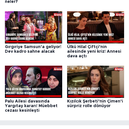
neler?
Gırgıriye Samsun’a geliyor!
Ülkü Hilal Çiftçi’nin
Dev kadro sahne alacak
ailesinde yeni kriz! Annesi
dava açtı
Palu Ailesi davasında
Kızılcık Şerbeti’nin Çimen’i
Yargıtay kararı! Müebbet
sürpriz rolle dönüyor
cezası kesinleşti