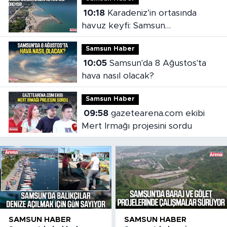
10:18
Karadeniz’in ortasında
havuz keyfi: Samsun
sahillerindeki koylar ilgi görüyor
Samsun Haber
10:05
Samsun'da 8 Ağustos'ta
hava nasıl olacak?
Samsun Haber
09:58
gazetearena.com ekibi
Mert Irmağı projesini sordu
SAMSUN HABER
SAMSUN HABER