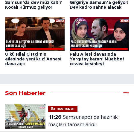
Samsun’da dev müzikal! 7
Gırgıriye Samsun’a geliyor!
Kocalı Hürmüz geliyor
Dev kadro sahne alacak
Ülkü Hilal Çiftçi’nin
Palu Ailesi davasında
ailesinde yeni kriz! Annesi
Yargıtay kararı! Müebbet
dava açtı
cezası kesinleşti
Son Haberler
Samsunspor
11:26
Samsunspor'da hazırlık
maçları tamamlandı!