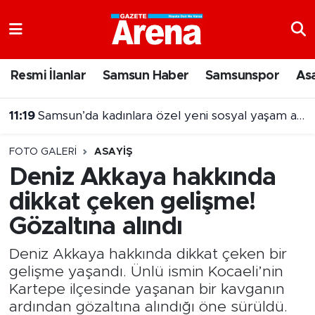
Nöbetçi Eczaneler
Resmi İlanlar
Samsun Haber
Samsunspor
As
Hava Durumu
11:19
Samsun’da kadınlara özel yeni sosyal yaşam alanı
Samsun Namaz Vakitleri
FOTO GALERI
ASAYIŞ
Trafik Durumu
Deniz Akkaya hakkında
dikkat çeken gelişme!
Süper Lig Puan Durumu ve Fikstür
Gözaltına alındı
Tüm Manşetler
Deniz Akkaya hakkında dikkat çeken bir
Son Dakika Haberleri
gelişme yaşandı. Ünlü ismin Kocaeli’nin
Kartepe ilçesinde yaşanan bir kavganın
Haber Arşivi
ardından gözaltına alındığı öne sürüldü.