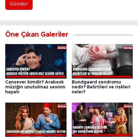
Gönder
Öne Çıkan Galeriler
Cansever kimdir? Arabesk
Bundgaard sendromu
müziğin unutulmaz sesinin
nedir? Belirtileri ve riskleri
hayatı
neler?