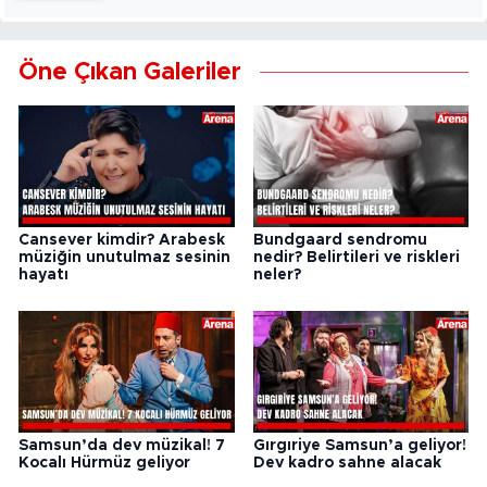
Öne Çıkan Galeriler
Cansever kimdir? Arabesk
Bundgaard sendromu
müziğin unutulmaz sesinin
nedir? Belirtileri ve riskleri
hayatı
neler?
Samsun’da dev müzikal! 7
Gırgıriye Samsun’a geliyor!
Kocalı Hürmüz geliyor
Dev kadro sahne alacak