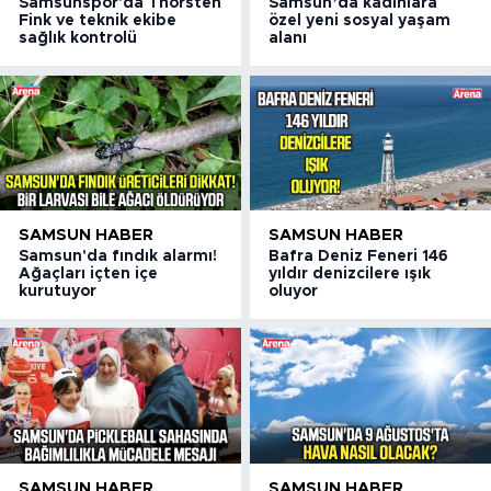
Samsunspor'da Thorsten
Samsun’da kadınlara
Fink ve teknik ekibe
özel yeni sosyal yaşam
sağlık kontrolü
alanı
SAMSUN HABER
SAMSUN HABER
Samsun'da fındık alarmı!
Bafra Deniz Feneri 146
Ağaçları içten içe
yıldır denizcilere ışık
kurutuyor
oluyor
SAMSUN HABER
SAMSUN HABER