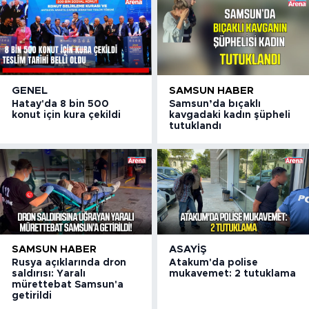
GENEL
SAMSUN HABER
Hatay'da 8 bin 500
Samsun’da bıçaklı
konut için kura çekildi
kavgadaki kadın şüpheli
tutuklandı
SAMSUN HABER
ASAYIŞ
Rusya açıklarında dron
Atakum'da polise
saldırısı: Yaralı
mukavemet: 2 tutuklama
mürettebat Samsun'a
getirildi