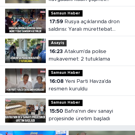
tutuklandı
Samsun Haber
17:59
Rusya açıklarında dron
saldırısı: Yaralı mürettebat
Samsun'a getirildi
Asayiş
16:23
Atakum'da polise
mukavemet: 2 tutuklama
Samsun Haber
16:08
Yeni Parti Havza'da
resmen kuruldu
Samsun Haber
15:50
Bafra'nın dev sanayi
projesinde üretim başladı