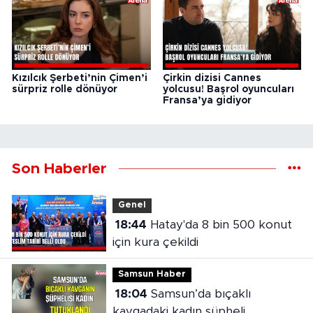
Kızılcık Şerbeti’nin Çimen’i
Çirkin dizisi Cannes
sürpriz rolle dönüyor
yolcusu! Başrol oyuncuları
Fransa’ya gidiyor
Son Haberler
Genel
18:44
Hatay'da 8 bin 500 konut
için kura çekildi
Samsun Haber
18:04
Samsun’da bıçaklı
kavgadaki kadın şüpheli