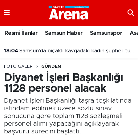
Nöbetçi Eczaneler
Resmi İlanlar
Samsun Haber
Samsunspor
As
Hava Durumu
18:04
Samsun’da bıçaklı kavgadaki kadın şüpheli tutuklandı
Samsun Namaz Vakitleri
FOTO GALERI
GÜNDEM
Trafik Durumu
Diyanet İşleri Başkanlığı
1128 personel alacak
Süper Lig Puan Durumu ve Fikstür
Diyanet İşleri Başkanlığı taşra teşkilatında
Tüm Manşetler
istihdam edilmek üzere sözlü sınav
sonucuna göre toplam 1128 sözleşmeli
Son Dakika Haberleri
personel alımı yapacağını açıklayarak
başvuru sürecini başlattı.
Haber Arşivi