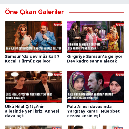
Öne Çıkan Galeriler
Samsun’da dev müzikal! 7
Gırgıriye Samsun’a geliyor!
Kocalı Hürmüz geliyor
Dev kadro sahne alacak
Ülkü Hilal Çiftçi’nin
Palu Ailesi davasında
ailesinde yeni kriz! Annesi
Yargıtay kararı! Müebbet
dava açtı
cezası kesinleşti