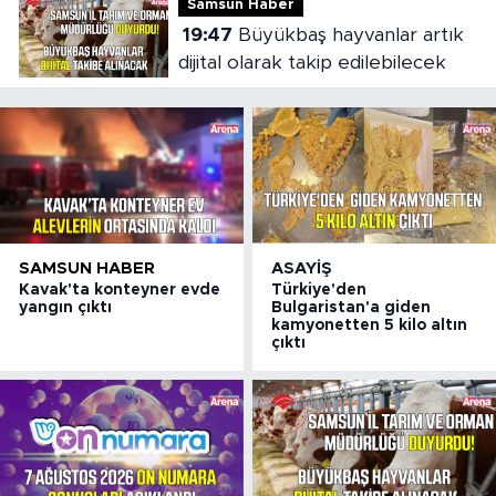
Samsun Haber
19:47
Büyükbaş hayvanlar artık
dijital olarak takip edilebilecek
SAMSUN HABER
ASAYIŞ
Kavak'ta konteyner evde
Türkiye'den
yangın çıktı
Bulgaristan'a giden
kamyonetten 5 kilo altın
çıktı