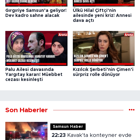
Gırgıriye Samsun’a geliyor!
Ülkü Hilal Çiftçi’nin
Dev kadro sahne alacak
ailesinde yeni kriz! Annesi
dava açtı
Palu Ailesi davasında
Kızılcık Şerbeti’nin Çimen’i
Yargıtay kararı! Müebbet
sürpriz rolle dönüyor
cezası kesinleşti
Son Haberler
Samsun Haber
22:23
Kavak'ta konteyner evde