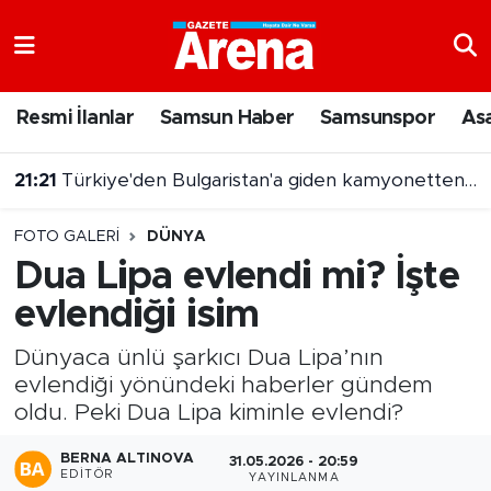
Nöbetçi Eczaneler
Resmi İlanlar
Samsun Haber
Samsunspor
As
Hava Durumu
21:03
7 Ağustos 2026 On Numara sonuçları açıklandı
Samsun Namaz Vakitleri
FOTO GALERI
DÜNYA
Trafik Durumu
Dua Lipa evlendi mi? İşte
evlendiği isim
Süper Lig Puan Durumu ve Fikstür
Dünyaca ünlü şarkıcı Dua Lipa’nın
Tüm Manşetler
evlendiği yönündeki haberler gündem
oldu. Peki Dua Lipa kiminle evlendi?
Son Dakika Haberleri
BERNA ALTINOVA
31.05.2026 - 20:59
Haber Arşivi
EDITÖR
YAYINLANMA