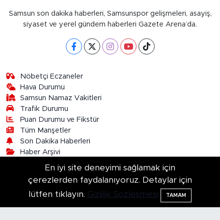
Samsun son dakika haberleri, Samsunspor gelişmeleri, asayiş,
siyaset ve yerel gündem haberleri Gazete Arena’da.
Nöbetçi Eczaneler
Hava Durumu
Samsun Namaz Vakitleri
Trafik Durumu
Puan Durumu ve Fikstür
Tüm Manşetler
Son Dakika Haberleri
Haber Arşivi
En iyi site deneyimi sağlamak için
çerezlerden faydalanıyoruz. Detaylar için
Çerez Politikası
Gizlilik Sözleşmesi
İletişim
Künye
Haber Arşivi
Asayiş
Kültür-Sanat
lütfen tıklayın.
Gizlilik Sözleşmesi
TAMAM
Samsun Haber
Samsunspor
TV- Magazin