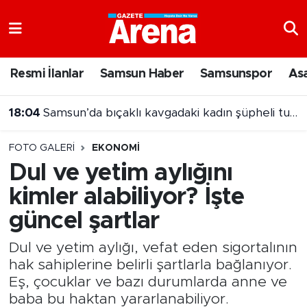
Nöbetçi Eczaneler
Resmi İlanlar
Samsun Haber
Samsunspor
As
Hava Durumu
17:59
Rusya açıklarında dron saldırısı: Yaralı mürettebat Samsun'a getirildi
Samsun Namaz Vakitleri
FOTO GALERI
EKONOMI
Trafik Durumu
Dul ve yetim aylığını
kimler alabiliyor? İşte
Süper Lig Puan Durumu ve Fikstür
güncel şartlar
Tüm Manşetler
Dul ve yetim aylığı, vefat eden sigortalının
Son Dakika Haberleri
hak sahiplerine belirli şartlarla bağlanıyor.
Eş, çocuklar ve bazı durumlarda anne ve
Haber Arşivi
baba bu haktan yararlanabiliyor.