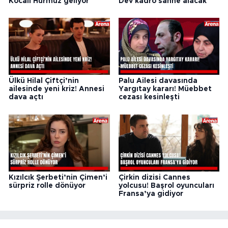
Kocalı Hürmüz geliyor
Dev kadro sahne alacak
Ülkü Hilal Çiftçi’nin
Palu Ailesi davasında
ailesinde yeni kriz! Annesi
Yargıtay kararı! Müebbet
dava açtı
cezası kesinleşti
Kızılcık Şerbeti’nin Çimen’i
Çirkin dizisi Cannes
sürpriz rolle dönüyor
yolcusu! Başrol oyuncuları
Fransa’ya gidiyor