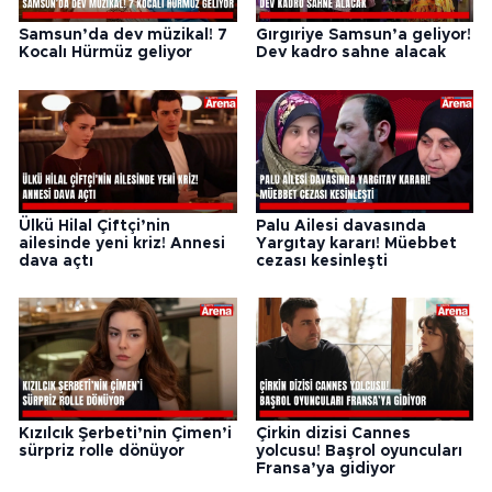
Samsun’da dev müzikal! 7
Gırgıriye Samsun’a geliyor!
Kocalı Hürmüz geliyor
Dev kadro sahne alacak
Ülkü Hilal Çiftçi’nin
Palu Ailesi davasında
ailesinde yeni kriz! Annesi
Yargıtay kararı! Müebbet
dava açtı
cezası kesinleşti
Kızılcık Şerbeti’nin Çimen’i
Çirkin dizisi Cannes
sürpriz rolle dönüyor
yolcusu! Başrol oyuncuları
Fransa’ya gidiyor