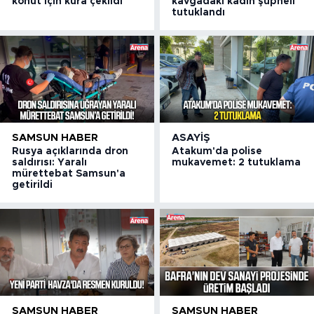
konut için kura çekildi
kavgadaki kadın şüpheli
tutuklandı
SAMSUN HABER
ASAYIŞ
Rusya açıklarında dron
Atakum'da polise
saldırısı: Yaralı
mukavemet: 2 tutuklama
mürettebat Samsun'a
getirildi
SAMSUN HABER
SAMSUN HABER