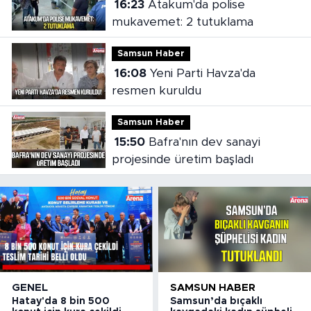
16:23
Atakum'da polise
mukavemet: 2 tutuklama
Samsun Haber
16:08
Yeni Parti Havza'da
resmen kuruldu
Samsun Haber
15:50
Bafra'nın dev sanayi
projesinde üretim başladı
GENEL
SAMSUN HABER
Hatay'da 8 bin 500
Samsun’da bıçaklı