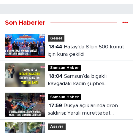
Son Haberler
Genel
18:44
Hatay'da 8 bin 500 konut
için kura çekildi
Samsun Haber
18:04
Samsun’da bıçaklı
kavgadaki kadın şüpheli
tutuklandı
Samsun Haber
17:59
Rusya açıklarında dron
saldırısı: Yaralı mürettebat
Samsun'a getirildi
Asayiş