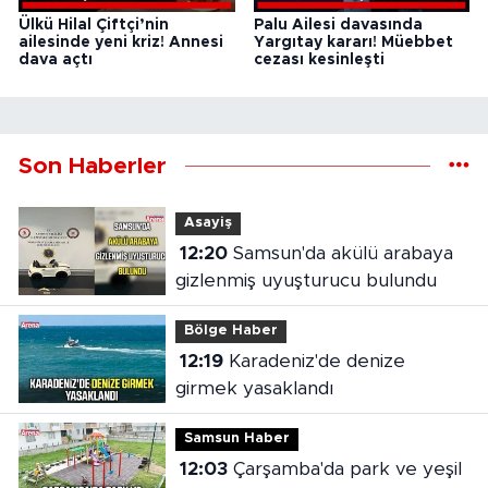
Ülkü Hilal Çiftçi’nin
Palu Ailesi davasında
ailesinde yeni kriz! Annesi
Yargıtay kararı! Müebbet
dava açtı
cezası kesinleşti
Son Haberler
Asayiş
12:20
Samsun'da akülü arabaya
gizlenmiş uyuşturucu bulundu
Bölge Haber
12:19
Karadeniz'de denize
girmek yasaklandı
Samsun Haber
12:03
Çarşamba'da park ve yeşil