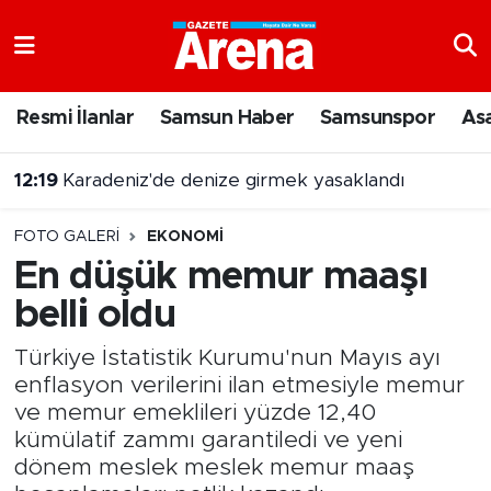
Nöbetçi Eczaneler
Resmi İlanlar
Samsun Haber
Samsunspor
As
Hava Durumu
12:19
Karadeniz'de denize girmek yasaklandı
Samsun Namaz Vakitleri
12:03
Çarşamba'da park ve yeşil alanlar yenileniyor
FOTO GALERI
EKONOMI
Trafik Durumu
En düşük memur maaşı
belli oldu
Süper Lig Puan Durumu ve Fikstür
Türkiye İstatistik Kurumu'nun Mayıs ayı
Tüm Manşetler
enflasyon verilerini ilan etmesiyle memur
ve memur emeklileri yüzde 12,40
Son Dakika Haberleri
kümülatif zammı garantiledi ve yeni
dönem meslek meslek memur maaş
Haber Arşivi