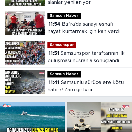
alanlar yenileniyor
Samsun Haber
11:54
Bafra'da sanayi esnafı
hayat kurtarmak için kan verdi
Samsunspor
11:51
Samsunspor taraftarının ilk
buluşması hüsranla sonuçlandı
Samsun Haber
11:41
Samsunlu sürücelere kötü
haber! Zam geliyor