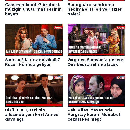
Cansever kimdir? Arabesk
Bundgaard sendromu
müziğin unutulmaz sesinin
nedir? Belirtileri ve riskleri
hayatı
neler?
Samsun’da dev müzikal! 7
Gırgıriye Samsun’a geliyor!
Kocalı Hürmüz geliyor
Dev kadro sahne alacak
Ülkü Hilal Çiftçi’nin
Palu Ailesi davasında
ailesinde yeni kriz! Annesi
Yargıtay kararı! Müebbet
dava açtı
cezası kesinleşti