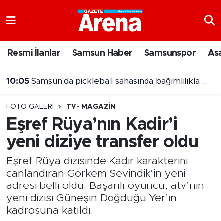
Nöbetçi Eczaneler
Resmi İlanlar
Samsun Haber
Samsunspor
As
Hava Durumu
10:05
Samsun'da pickleball sahasında bağımlılıkla mücadele mesajı
Samsun Namaz Vakitleri
09:52
Samsun'da 9 Ağustos'ta hava nasıl olacak?
FOTO GALERI
TV- MAGAZIN
Trafik Durumu
Eşref Rüya’nın Kadir’i
yeni diziye transfer oldu
Süper Lig Puan Durumu ve Fikstür
Eşref Rüya dizisinde Kadir karakterini
Tüm Manşetler
canlandıran Görkem Sevindik’in yeni
adresi belli oldu. Başarılı oyuncu, atv’nin
Son Dakika Haberleri
yeni dizisi Güneşin Doğduğu Yer’in
kadrosuna katıldı.
Haber Arşivi