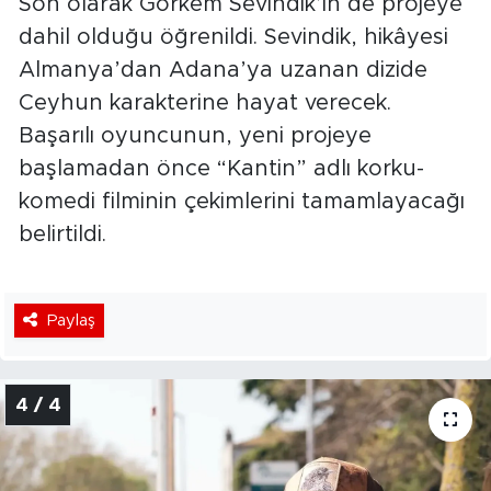
Son olarak Görkem Sevindik’in de projeye
dahil olduğu öğrenildi. Sevindik, hikâyesi
Almanya’dan Adana’ya uzanan dizide
Ceyhun karakterine hayat verecek.
Başarılı oyuncunun, yeni projeye
başlamadan önce “Kantin” adlı korku-
komedi filminin çekimlerini tamamlayacağı
belirtildi.
Paylaş
4 / 4