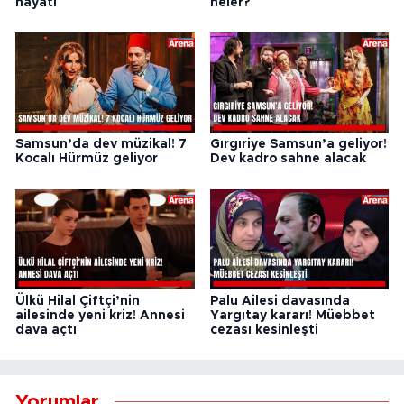
hayatı
neler?
Samsun’da dev müzikal! 7
Gırgıriye Samsun’a geliyor!
Kocalı Hürmüz geliyor
Dev kadro sahne alacak
Ülkü Hilal Çiftçi’nin
Palu Ailesi davasında
ailesinde yeni kriz! Annesi
Yargıtay kararı! Müebbet
dava açtı
cezası kesinleşti
Yorumlar