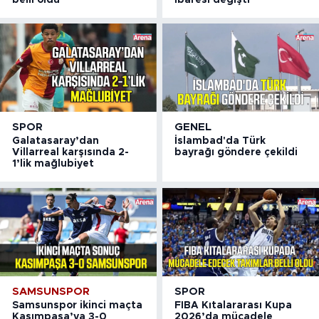
SPOR
GENEL
Galatasaray’dan
İslambad'da Türk
Villarreal karşısında 2-
bayrağı göndere çekildi
1’lik mağlubiyet
SAMSUNSPOR
SPOR
Samsunspor ikinci maçta
FIBA Kıtalararası Kupa
Kasımpaşa’ya 3-0
2026’da mücadele