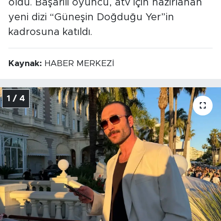
oldu. Başarılı oyuncu, atv için hazırlanan
yeni dizi “Güneşin Doğduğu Yer”in
kadrosuna katıldı.
Kaynak:
HABER MERKEZİ
1 / 4