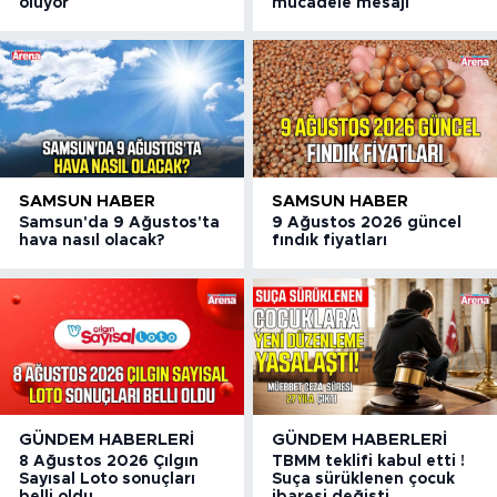
oluyor
mücadele mesajı
SAMSUN HABER
SAMSUN HABER
Samsun'da 9 Ağustos'ta
9 Ağustos 2026 güncel
hava nasıl olacak?
fındık fiyatları
GÜNDEM HABERLERI
GÜNDEM HABERLERI
8 Ağustos 2026 Çılgın
TBMM teklifi kabul etti !
Sayısal Loto sonuçları
Suça sürüklenen çocuk
belli oldu
ibaresi değişti