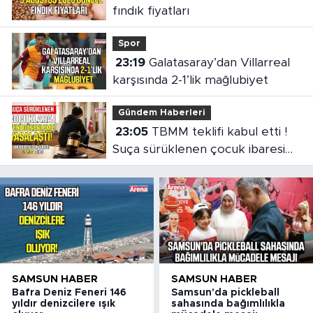
fındık fiyatları
Spor
23:19
Galatasaray’dan Villarreal
karşısında 2-1’lik mağlubiyet
Gündem Haberleri
23:05
TBMM teklifi kabul etti !
Suça sürüklenen çocuk ibaresi
değişti
SAMSUN HABER
SAMSUN HABER
Bafra Deniz Feneri 146
Samsun'da pickleball
yıldır denizcilere ışık
sahasında bağımlılıkla