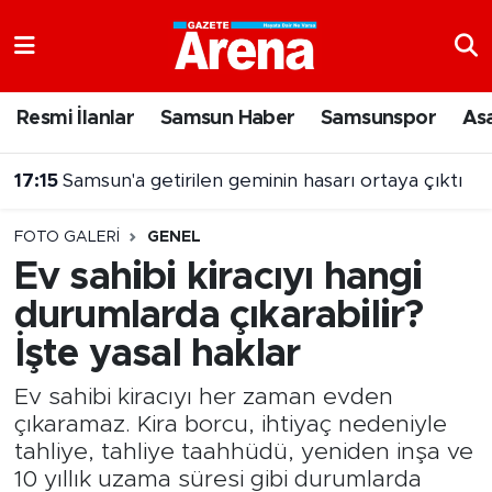
Nöbetçi Eczaneler
Resmi İlanlar
Samsun Haber
Samsunspor
As
Hava Durumu
17:15
Samsun'a getirilen geminin hasarı ortaya çıktı
Samsun Namaz Vakitleri
16:56
Samsunspor Kasımpaşa'yı 2 golle mağlup etti
FOTO GALERI
GENEL
Trafik Durumu
Ev sahibi kiracıyı hangi
durumlarda çıkarabilir?
Süper Lig Puan Durumu ve Fikstür
İşte yasal haklar
Tüm Manşetler
Ev sahibi kiracıyı her zaman evden
Son Dakika Haberleri
çıkaramaz. Kira borcu, ihtiyaç nedeniyle
tahliye, tahliye taahhüdü, yeniden inşa ve
Haber Arşivi
10 yıllık uzama süresi gibi durumlarda