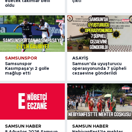
edecek takımlar belli
çıktı
oldu
SAMSUNSPOR
ASAYIŞ
Samsunspor
Samsun’da uyuşturucu
Kasımpaşa'yı 2 golle
operasyonunda 7 şüpheli
mağlup etti
cezaevine gönderildi
SAMSUN HABER
SAMSUN HABER
8 Ağustos 2026 Samsun
NebiyanFest’te mehter