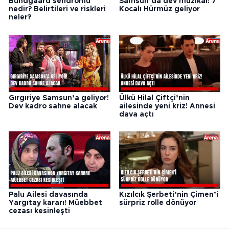
Bundgaard sendromu
Samsun’da dev müzikal! 7
nedir? Belirtileri ve riskleri
Kocalı Hürmüz geliyor
neler?
Gırgıriye Samsun’a geliyor!
Ülkü Hilal Çiftçi’nin
Dev kadro sahne alacak
ailesinde yeni kriz! Annesi
dava açtı
Palu Ailesi davasında
Kızılcık Şerbeti’nin Çimen’i
Yargıtay kararı! Müebbet
sürpriz rolle dönüyor
cezası kesinleşti