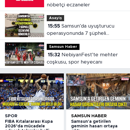
nöbetçi eczaneler
Asayiş
15:55
Samsun’da uyuşturucu
operasyonunda 7 şüpheli
cezaevine gönderildi
Samsun Haber
15:32
NebiyanFest’te mehter
coşkusu, spor heyecanı
SPOR
SAMSUN HABER
FIBA Kıtalararası Kupa
Samsun'a getirilen
2026’da mücadele
geminin hasarı ortaya