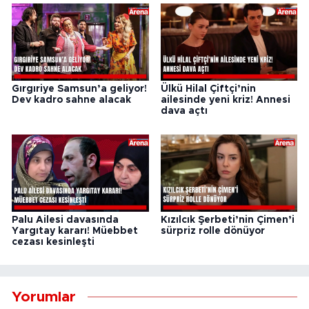
Gırgıriye Samsun’a geliyor!
Ülkü Hilal Çiftçi’nin
Dev kadro sahne alacak
ailesinde yeni kriz! Annesi
dava açtı
Palu Ailesi davasında
Kızılcık Şerbeti’nin Çimen’i
Yargıtay kararı! Müebbet
sürpriz rolle dönüyor
cezası kesinleşti
Yorumlar