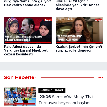
Gırgıriye Samsun’a geliyor!
Ülkü Hilal Çiftçi’nin
Dev kadro sahne alacak
ailesinde yeni kriz! Annesi
dava açtı
Palu Ailesi davasında
Kızılcık Şerbeti’nin Çimen’i
Yargıtay kararı! Müebbet
sürpriz rolle dönüyor
cezası kesinleşti
Son Haberler
Samsun Haber
23:06
Samsun'da Muay Thai
Turnuvası heyecanı başladı