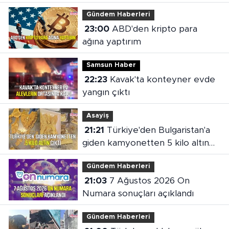
Gündem Haberleri
23:00
ABD'den kripto para
ağına yaptırım
Samsun Haber
22:23
Kavak'ta konteyner evde
yangın çıktı
Asayiş
21:21
Türkiye'den Bulgaristan'a
giden kamyonetten 5 kilo altın
çıktı
Gündem Haberleri
21:03
7 Ağustos 2026 On
Numara sonuçları açıklandı
Gündem Haberleri