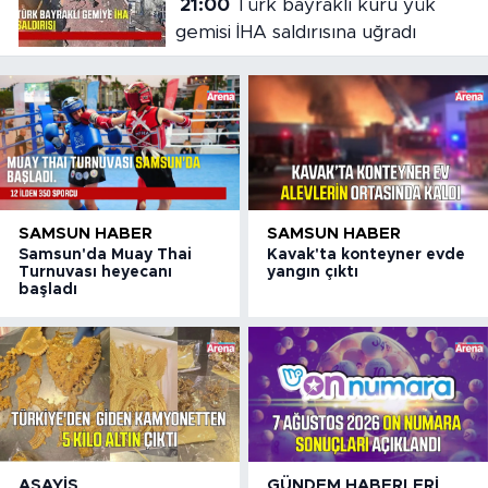
21:00
Türk bayraklı kuru yük
gemisi İHA saldırısına uğradı
SAMSUN HABER
SAMSUN HABER
Samsun'da Muay Thai
Kavak'ta konteyner evde
Turnuvası heyecanı
yangın çıktı
başladı
ASAYIŞ
GÜNDEM HABERLERI