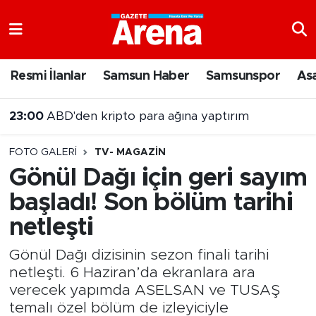
Nöbetçi Eczaneler
Resmi İlanlar
Samsun Haber
Samsunspor
As
Hava Durumu
23:00
ABD'den kripto para ağına yaptırım
Samsun Namaz Vakitleri
FOTO GALERI
TV- MAGAZIN
Trafik Durumu
Gönül Dağı için geri sayım
başladı! Son bölüm tarihi
Süper Lig Puan Durumu ve Fikstür
netleşti
Tüm Manşetler
Gönül Dağı dizisinin sezon finali tarihi
Son Dakika Haberleri
netleşti. 6 Haziran’da ekranlara ara
verecek yapımda ASELSAN ve TUSAŞ
Haber Arşivi
temalı özel bölüm de izleyiciyle