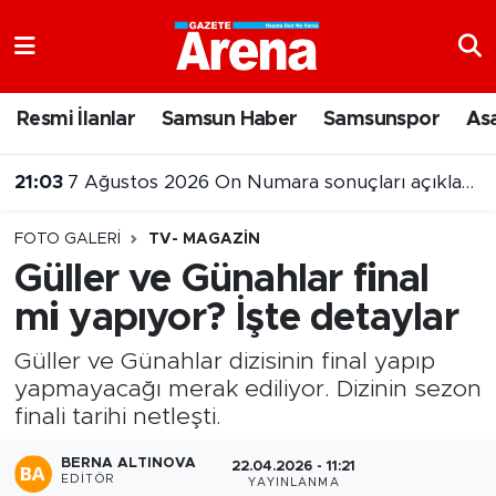
Nöbetçi Eczaneler
Resmi İlanlar
Samsun Haber
Samsunspor
As
Hava Durumu
21:03
7 Ağustos 2026 On Numara sonuçları açıklandı
Samsun Namaz Vakitleri
FOTO GALERI
TV- MAGAZIN
Trafik Durumu
Güller ve Günahlar final
mi yapıyor? İşte detaylar
Süper Lig Puan Durumu ve Fikstür
Güller ve Günahlar dizisinin final yapıp
Tüm Manşetler
yapmayacağı merak ediliyor. Dizinin sezon
finali tarihi netleşti.
Son Dakika Haberleri
BERNA ALTINOVA
22.04.2026 - 11:21
Haber Arşivi
EDITÖR
YAYINLANMA