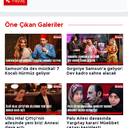
Paylaş
Öne Çıkan Galeriler
Samsun’da dev müzikal! 7
Gırgıriye Samsun’a geliyor!
Kocalı Hürmüz geliyor
Dev kadro sahne alacak
Ülkü Hilal Çiftçi’nin
Palu Ailesi davasında
ailesinde yeni kriz! Annesi
Yargıtay kararı! Müebbet
dava açtı
cezası kesinleşti