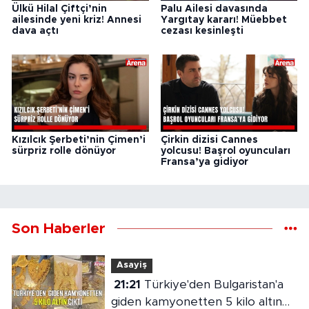
Ülkü Hilal Çiftçi’nin
Palu Ailesi davasında
ailesinde yeni kriz! Annesi
Yargıtay kararı! Müebbet
dava açtı
cezası kesinleşti
Kızılcık Şerbeti’nin Çimen’i
Çirkin dizisi Cannes
sürpriz rolle dönüyor
yolcusu! Başrol oyuncuları
Fransa’ya gidiyor
Son Haberler
Asayiş
21:21
Türkiye'den Bulgaristan'a
giden kamyonetten 5 kilo altın