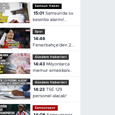
Samsun Haber
15:01
Samsun'da su
kesintisi alarmı!
SASKİ saat verdi
Spor
14:46
Fenerbahçe'den 20
milyon euro'yu aşan
Gündem Haberleri
teklif
14:43
Milyonlarca
memur emeklisini
ilgilendiriyor!
Gündem Haberleri
14:23
TSE 129
personel alacak!
Samsunspor
14:06
Samsunspor