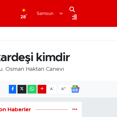
Samsun
°
28
kardeşi kimdir
du. Osman Haktan Canevi
-
+
A
A
on Haberler