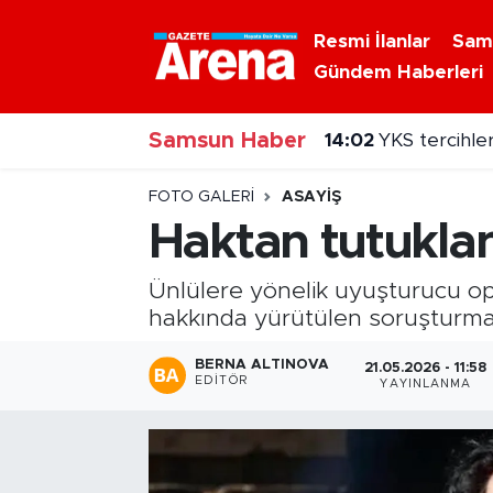
Resmi İlanlar
Sam
Gündem Haberleri
Nöbetçi Eczaneler
14:02
YKS tercihler
Samsun Haber
Hava Durumu
13:54
Sahillerde y
Samsun Namaz Vakitleri
FOTO GALERI
ASAYIŞ
Haktan tutuklan
Trafik Durumu
Ünlülere yönelik uyuşturucu 
Süper Lig Puan Durumu ve Fikstür
hakkında yürütülen soruşturma
Tüm Manşetler
BERNA ALTINOVA
21.05.2026 - 11:58
EDITÖR
YAYINLANMA
Son Dakika Haberleri
Haber Arşivi