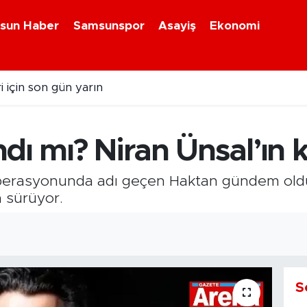
sun Haber
Samsunspor
Asayiş
Ekonomi
i için son gün yarın
eni dönem! Bakanlık devreye giriyor
dı mı? Niran Ünsal’ın 
operasyonunda adı geçen Haktan gündem ol
 sürüyor.
S