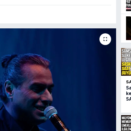
S
S
ke
SA