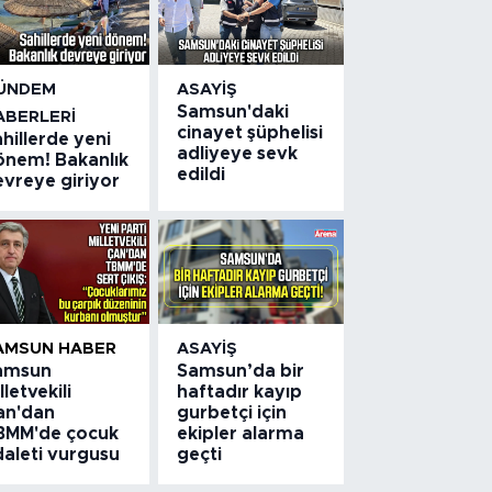
ÜNDEM
ASAYIŞ
Samsun'daki
ABERLERI
cinayet şüphelisi
hillerde yeni
adliyeye sevk
önem! Bakanlık
edildi
evreye giriyor
AMSUN HABER
ASAYIŞ
amsun
Samsun’da bir
lletvekili
haftadır kayıp
an'dan
gurbetçi için
BMM'de çocuk
ekipler alarma
daleti vurgusu
geçti