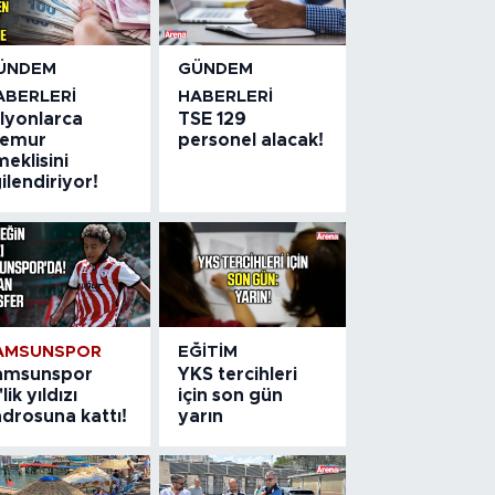
ÜNDEM
GÜNDEM
ABERLERI
HABERLERI
ilyonlarca
TSE 129
emur
personel alacak!
eklisini
gilendiriyor!
AMSUNSPOR
EĞITIM
amsunspor
YKS tercihleri
'lik yıldızı
için son gün
drosuna kattı!
yarın