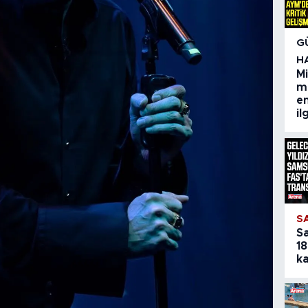
G
H
M
m
em
il
S
S
18
ka