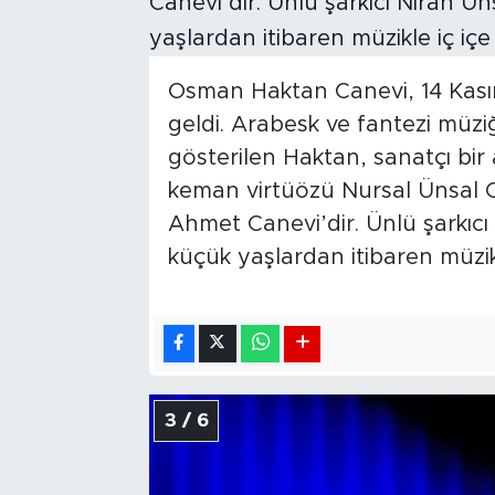
Osman Haktan Canevi, 14 Kası
geldi. Arabesk ve fantezi müz
gösterilen Haktan, sanatçı bir
keman virtüözü Nursal Ünsal C
Ahmet Canevi’dir. Ünlü şarkıcı
küçük yaşlardan itibaren müzik
3 / 6