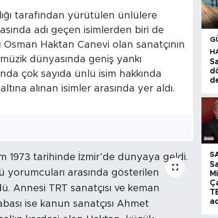
ığı tarafından yürütülen ünlülere
sında adı geçen isimlerden biri de
G
dı Osman Haktan Canevi olan sanatçının
H
 müzik dünyasında geniş yankı
Sa
d
nda çok sayıda ünlü isim hakkında
d
ltına alınan isimler arasında yer aldı.
S
S
Mi
Ç
T
a