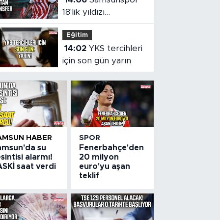
18'lik yıldızı
kadrosuna kattı!
Eğitim
14:02
YKS tercihleri
için son gün yarın
AMSUN HABER
SPOR
amsun'da su
Fenerbahçe'den
sintisi alarmı!
20 milyon
SKİ saat verdi
euro'yu aşan
teklif