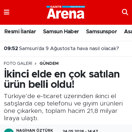
Nöbetçi Eczaneler
Resmi İlanlar
Samsun Haber
Samsunspor
As
Hava Durumu
09:52
Samsun'da 9 Ağustos'ta hava nasıl olacak?
Samsun Namaz Vakitleri
FOTO GALERI
GÜNDEM
Trafik Durumu
İkinci elde en çok satılan
ürün belli oldu!
Süper Lig Puan Durumu ve Fikstür
Türkiye’de e-ticaret üzerinden ikinci el
Tüm Manşetler
satışlarda cep telefonu ve giyim ürünleri
öne çıkarken, toplam hacim 21,8 milyar
Son Dakika Haberleri
liraya ulaştı.
Haber Arşivi
NAGIHAN ÖZTÜRK
24.05.2026 - 14:47