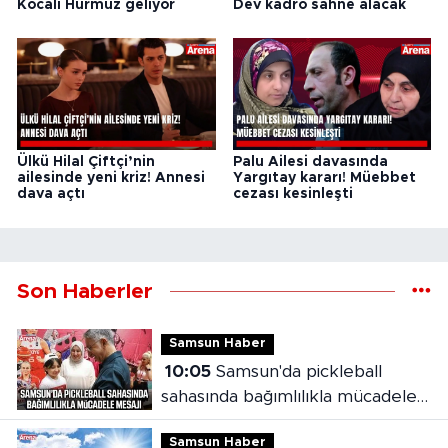
Kocalı Hürmüz geliyor
Dev kadro sahne alacak
Ülkü Hilal Çiftçi’nin
Palu Ailesi davasında
ailesinde yeni kriz! Annesi
Yargıtay kararı! Müebbet
dava açtı
cezası kesinleşti
Son Haberler
Samsun Haber
10:05
Samsun'da pickleball
sahasında bağımlılıkla mücadele
mesajı
Samsun Haber