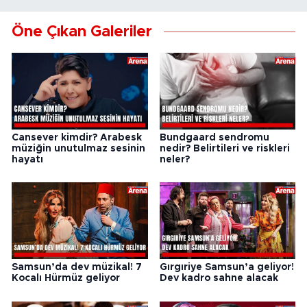
Öne Çıkan Galeriler
Cansever kimdir? Arabesk
Bundgaard sendromu
müziğin unutulmaz sesinin
nedir? Belirtileri ve riskleri
hayatı
neler?
Samsun’da dev müzikal! 7
Gırgıriye Samsun’a geliyor!
Kocalı Hürmüz geliyor
Dev kadro sahne alacak