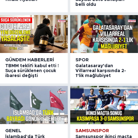
belli oldu
GÜNDEM HABERLERI
SPOR
TBMM teklifi kabul etti !
Galatasaray’dan
Suça sürüklenen çocuk
Villarreal karşısında 2-
ibaresi değişti
1’lik mağlubiyet
GENEL
SAMSUNSPOR
İslambad'da Türk
Samsunspor ikinci maçta