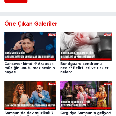
Öne Çıkan Galeriler
Cansever kimdir? Arabesk
Bundgaard sendromu
müziğin unutulmaz sesinin
nedir? Belirtileri ve riskleri
hayatı
neler?
Samsun’da dev müzikal! 7
Gırgıriye Samsun’a geliyor!