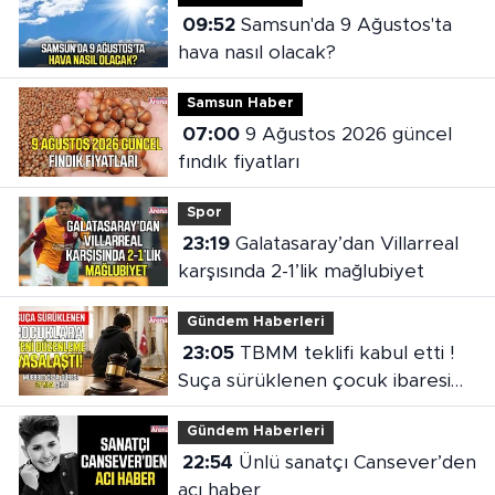
09:52
Samsun'da 9 Ağustos'ta
hava nasıl olacak?
Samsun Haber
07:00
9 Ağustos 2026 güncel
fındık fiyatları
Spor
23:19
Galatasaray’dan Villarreal
karşısında 2-1’lik mağlubiyet
Gündem Haberleri
23:05
TBMM teklifi kabul etti !
Suça sürüklenen çocuk ibaresi
değişti
Gündem Haberleri
22:54
Ünlü sanatçı Cansever’den
acı haber