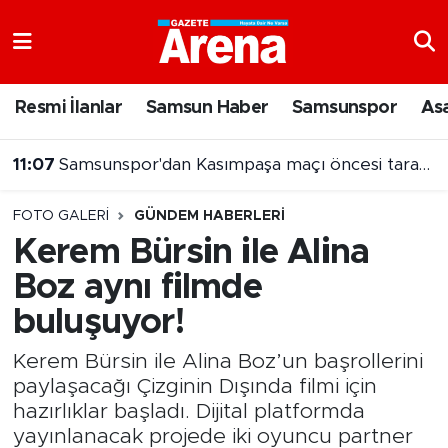
Nöbetçi Eczaneler
Resmi İlanlar
Samsun Haber
Samsunspor
As
Hava Durumu
11:07
Samsunspor'dan Kasımpaşa maçı öncesi taraftara jest
Samsun Namaz Vakitleri
10:52
Bakan Memişoğlu'ndan Samsun Şehir Hastanesi değerlendirmesi
FOTO GALERI
GÜNDEM HABERLERI
Trafik Durumu
Kerem Bürsin ile Alina
Boz aynı filmde
Süper Lig Puan Durumu ve Fikstür
buluşuyor!
Tüm Manşetler
Kerem Bürsin ile Alina Boz’un başrollerini
Son Dakika Haberleri
paylaşacağı Çizginin Dışında filmi için
hazırlıklar başladı. Dijital platformda
Haber Arşivi
yayınlanacak projede iki oyuncu partner