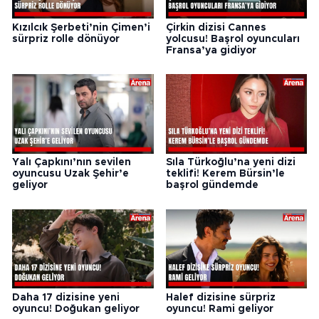
Kızılcık Şerbeti’nin Çimen’i
Çirkin dizisi Cannes
sürpriz rolle dönüyor
yolcusu! Başrol oyuncuları
Fransa’ya gidiyor
Yalı Çapkını’nın sevilen
Sıla Türkoğlu’na yeni dizi
oyuncusu Uzak Şehir’e
teklifi! Kerem Bürsin’le
geliyor
başrol gündemde
Daha 17 dizisine yeni
Halef dizisine sürpriz
oyuncu! Doğukan geliyor
oyuncu! Rami geliyor