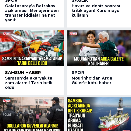
SPOR
SAĞLIK
Galatasaray'a Batrakov
Havuz ve deniz sonrası
açıklaması! Menajerinden
kritik uyarı! Kuru mayo
transfer iddialarına net
kullanın
yanıt
SAMSUN HABER
SPOR
Samsun'da akaryakıta
Mourinho'dan Arda
zam alarmı! Tarih belli
Güler'e kötü haber!
oldu