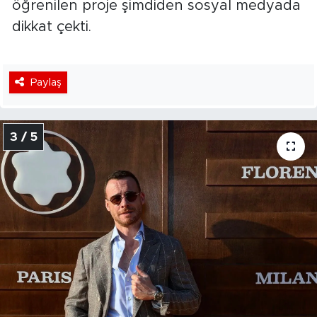
öğrenilen proje şimdiden sosyal medyada
dikkat çekti.
Paylaş
3 / 5