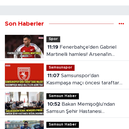
Son Haberler
Spor
11:19
Fenerbahçe'den Gabriel
Martinelli hamlesi! Arsenal'in
bonservis beklentisi ortaya çıktı
Samsunspor
11:07
Samsunspor'dan
Kasımpaşa maçı öncesi taraftara
jest
Samsun Haber
10:52
Bakan Memişoğlu'ndan
Samsun Şehir Hastanesi
değerlendirmesi
Samsun Haber