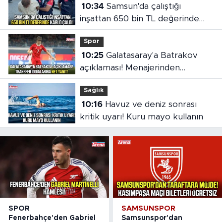
10:34
Samsun'da çalıştığı
inşattan 650 bin TL değerinde
kablo çaldı!
Spor
10:25
Galatasaray'a Batrakov
açıklaması! Menajerinden
transfer iddialarına net yanıt
Sağlık
10:16
Havuz ve deniz sonrası
kritik uyarı! Kuru mayo kullanın
SPOR
SAMSUNSPOR
Fenerbahçe'den Gabriel
Samsunspor'dan