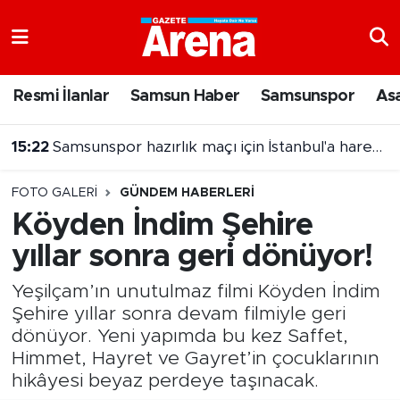
Nöbetçi Eczaneler
Resmi İlanlar
Samsun Haber
Samsunspor
As
Hava Durumu
15:22
Samsunspor hazırlık maçı için İstanbul'a hareket etti
Samsun Namaz Vakitleri
FOTO GALERI
GÜNDEM HABERLERI
Trafik Durumu
Köyden İndim Şehire
yıllar sonra geri dönüyor!
Süper Lig Puan Durumu ve Fikstür
Yeşilçam’ın unutulmaz filmi Köyden İndim
Tüm Manşetler
Şehire yıllar sonra devam filmiyle geri
dönüyor. Yeni yapımda bu kez Saffet,
Son Dakika Haberleri
Himmet, Hayret ve Gayret’in çocuklarının
hikâyesi beyaz perdeye taşınacak.
Haber Arşivi