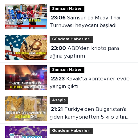
Samsun Haber
23:06
Samsun'da Muay Thai
Turnuvası heyecanı başladı
Gündem Haberleri
23:00
ABD'den kripto para
ağına yaptırım
Samsun Haber
22:23
Kavak'ta konteyner evde
yangın çıktı
Asayiş
21:21
Türkiye'den Bulgaristan'a
giden kamyonetten 5 kilo altın
çıktı
Gündem Haberleri