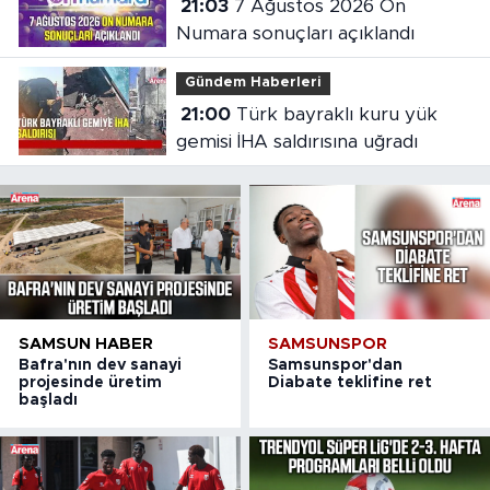
21:03
7 Ağustos 2026 On
Numara sonuçları açıklandı
Gündem Haberleri
21:00
Türk bayraklı kuru yük
gemisi İHA saldırısına uğradı
SAMSUN HABER
SAMSUNSPOR
Bafra'nın dev sanayi
Samsunspor'dan
projesinde üretim
Diabate teklifine ret
başladı