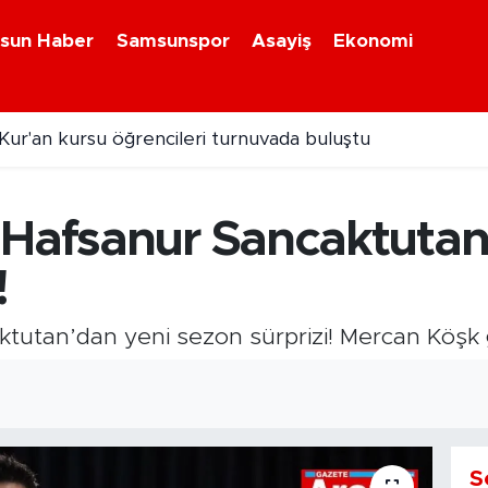
sun Haber
Samsunspor
Asayiş
Ekonomi
ilçelerde uyuşturucu operasyonu
 Hafsanur Sancaktutan
!
tutan’dan yeni sezon sürprizi! Mercan Köşk 
8
S