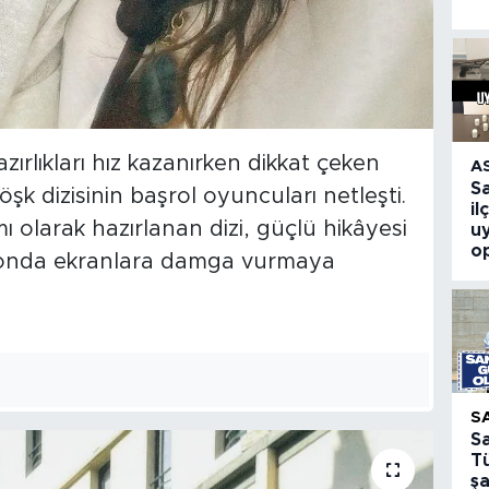
ırlıkları hız kazanırken dikkat çeken
A
S
şk dizisinin başrol oyuncuları netleşti.
il
olarak hazırlanan dizi, güçlü hikâyesi
u
o
ezonda ekranlara damga vurmaya
S
S
T
ş