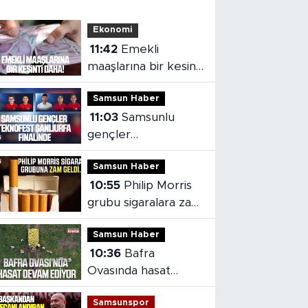
Ekonomi
11:42
Emekli
maaşlarına bir kesinti
daha!
Samsun Haber
11:03
Samsunlu
gençler
TEKNOFEST
Samsun Haber
Şanlıurfa finalinde
10:55
Philip Morris
grubu sigaralara zam
geldi
Samsun Haber
10:36
Bafra
Ovasında hasat
devam ediyor
Samsunspor