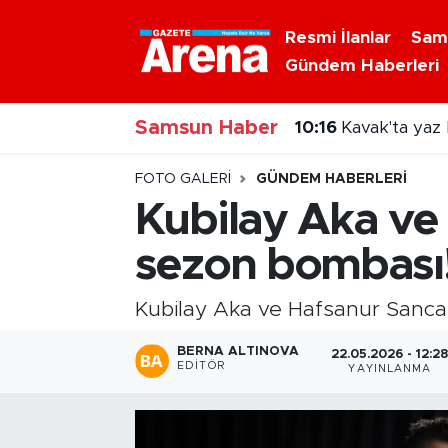
Resmi İlanlar
Sam
Gündem Haberleri
Nöbetçi Eczaneler
Samsun Haber
Hava Durumu
10:15
Samsun'da o 
Samsun Namaz Vakitleri
FOTO GALERI
GÜNDEM HABERLERI
Kubilay Aka ve
Trafik Durumu
sezon bombası
Süper Lig Puan Durumu ve Fikstür
Kubilay Aka ve Hafsanur Sancak
Tüm Manşetler
BERNA ALTINOVA
22.05.2026 - 12:2
EDITÖR
YAYINLANMA
Son Dakika Haberleri
Haber Arşivi