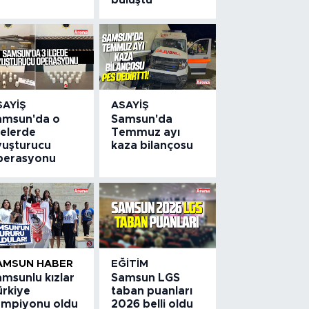
SAYIŞ
ASAYIŞ
amsun'da o
Samsun'da
çelerde
Temmuz ayı
yuşturucu
kaza bilançosu
perasyonu
AMSUN HABER
EĞITIM
amsunlu kızlar
Samsun LGS
ürkiye
taban puanları
ampiyonu oldu
2026 belli oldu