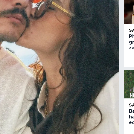
S
Ph
g
z
S
B
h
e