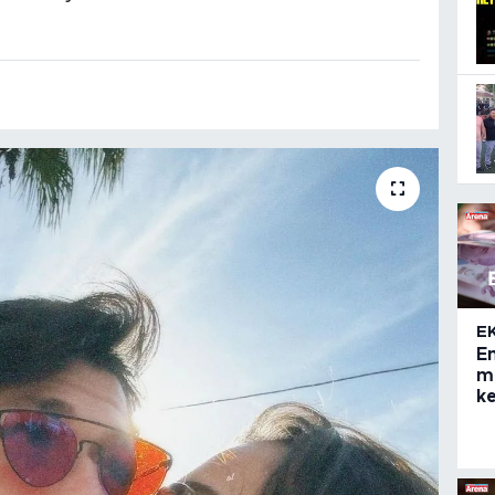
E
E
ma
ke