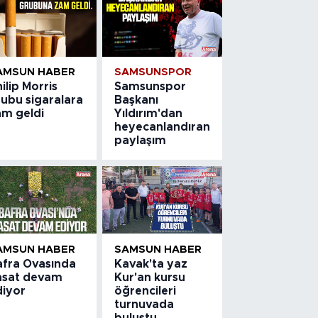
AMSUN HABER
SAMSUNSPOR
ilip Morris
Samsunspor
rubu sigaralara
Başkanı
am geldi
Yıldırım'dan
heyecanlandıran
paylaşım
AMSUN HABER
SAMSUN HABER
afra Ovasında
Kavak'ta yaz
asat devam
Kur'an kursu
diyor
öğrencileri
turnuvada
buluştu