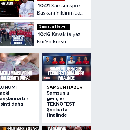
10:21
Samsunspor
Başkanı Yıldırım'dan
heyecanlandıran
Samsun Haber
paylaşım
10:16
Kavak'ta yaz
Kur'an kursu
öğrencileri
turnuvada buluştu
KONOMI
SAMSUN HABER
mekli
Samsunlu
aşlarına bir
gençler
sinti daha!
TEKNOFEST
Şanlıurfa
finalinde