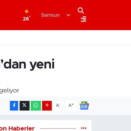
Samsun
°
26
’dan yeni
geliyor
-
+
A
A
on Haberler