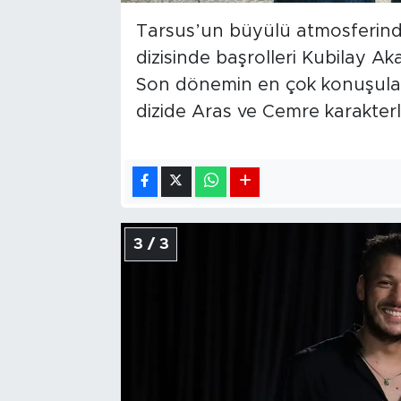
Tarsus’un büyülü atmosferind
dizisinde başrolleri Kubilay A
Son dönemin en çok konuşulan 
dizide Aras ve Cemre karakterl
3 / 3