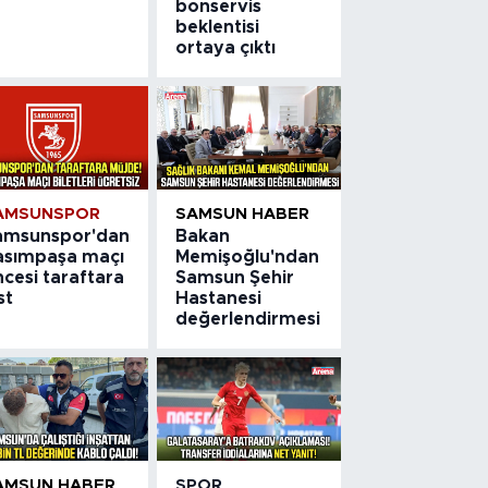
bonservis
beklentisi
ortaya çıktı
AMSUNSPOR
SAMSUN HABER
amsunspor'dan
Bakan
asımpaşa maçı
Memişoğlu'ndan
cesi taraftara
Samsun Şehir
st
Hastanesi
değerlendirmesi
AMSUN HABER
SPOR