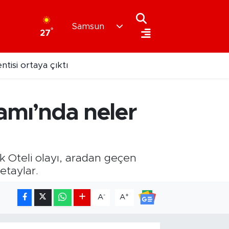
Samsun
°
27
iamı’nda neler
k Oteli olayı, aradan geçen
etaylar.
-
+
A
A