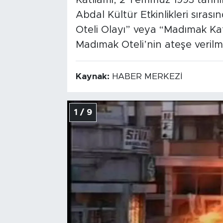
Katliamı, 2 Temmuz 1993 tarih
Abdal Kültür Etkinlikleri sır
Oteli Olayı” veya “Madımak Kat
Madımak Oteli’nin ateşe verilm
Kaynak:
HABER MERKEZİ
1 / 9