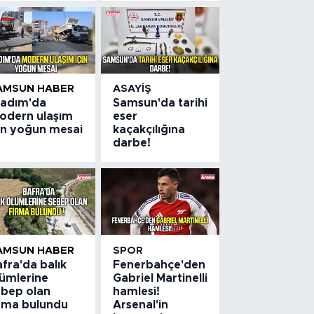
AMSUN HABER
ASAYIŞ
lkadım'da
Samsun'da tarihi
odern ulaşım
eser
çin yoğun mesai
kaçakçılığına
darbe!
AMSUN HABER
SPOR
fra'da balık
Fenerbahçe'den
lümlerine
Gabriel Martinelli
ebep olan
hamlesi!
irma bulundu
Arsenal'in