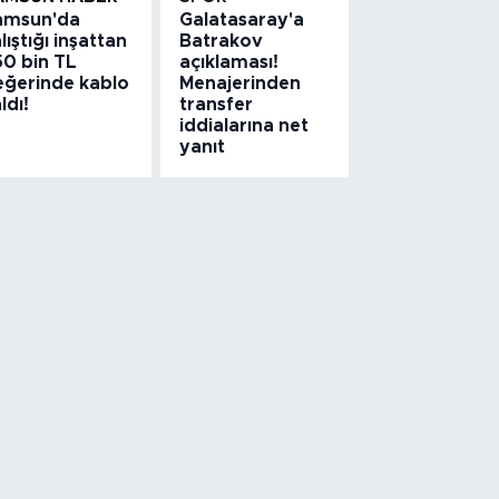
amsun'da
Galatasaray'a
lıştığı inşattan
Batrakov
50 bin TL
açıklaması!
eğerinde kablo
Menajerinden
ldı!
transfer
iddialarına net
yanıt