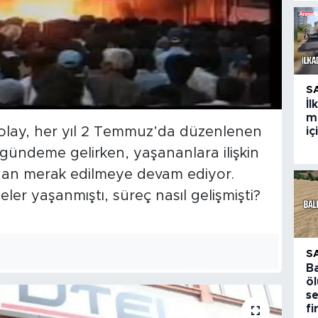
S
İ
m
olay, her yıl 2 Temmuz’da düzenlenen
i
ündeme gelirken, yaşananlara ilişkin
ndan merak edilmeye devam ediyor.
ler yaşanmıştı, süreç nasıl gelişmişti?
S
Ba
ö
s
f