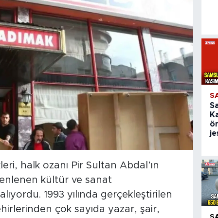
S
S
K
ön
je
leri, halk ozanı Pir Sultan Abdal’ın
enlenen kültür ve sanat
lıyordu. 1993 yılında gerçekleştirilen
şehirlerinden çok sayıda yazar, şair,
S