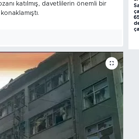
anı katılmış, davetlilerin önemli bir
S
ça
konaklamıştı.
6
d
ça