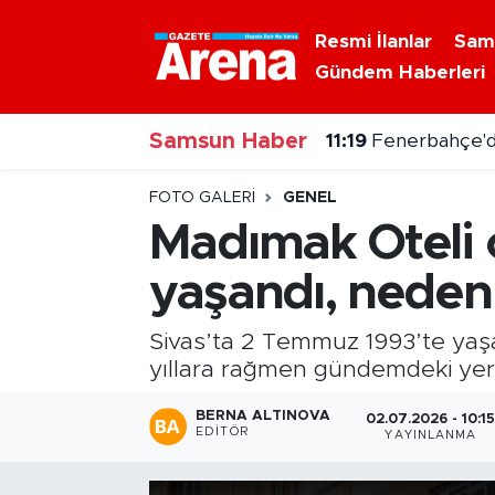
Resmi İlanlar
Sam
Gündem Haberleri
Nöbetçi Eczaneler
Samsun Haber
Hava Durumu
11:07
Samsunspor'd
Samsun Namaz Vakitleri
FOTO GALERI
GENEL
Madımak Oteli o
Trafik Durumu
yaşandı, neden
Süper Lig Puan Durumu ve Fikstür
Sivas’ta 2 Temmuz 1993’te yaşa
Tüm Manşetler
yıllara rağmen gündemdeki yerini
BERNA ALTINOVA
02.07.2026 - 10:1
Son Dakika Haberleri
EDITÖR
YAYINLANMA
Haber Arşivi