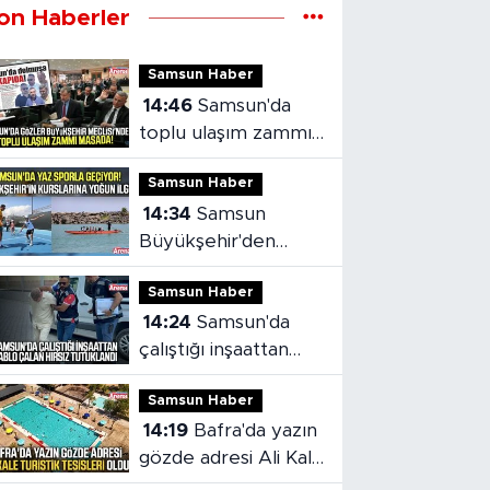
on Haberler
Samsun Haber
14:46
Samsun'da
toplu ulaşım zammı
mecliste!
Samsun Haber
14:34
Samsun
Büyükşehir'den
ücretsiz spor
Samsun Haber
kursları!
14:24
Samsun'da
çalıştığı inşaattan
kablo çalan hırsız
Samsun Haber
tutuklandı
14:19
Bafra'da yazın
gözde adresi Ali Kale
Turistik Tesisleri