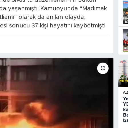
inde Sivas’ta düzenlenen Pir Sultan
asında yaşanmıştı. Kamuoyunda “Madımak
liamı” olarak da anılan olayda,
esi sonucu 37 kişi hayatını kaybetmişti.
S
Y
Y
ka
B
ba