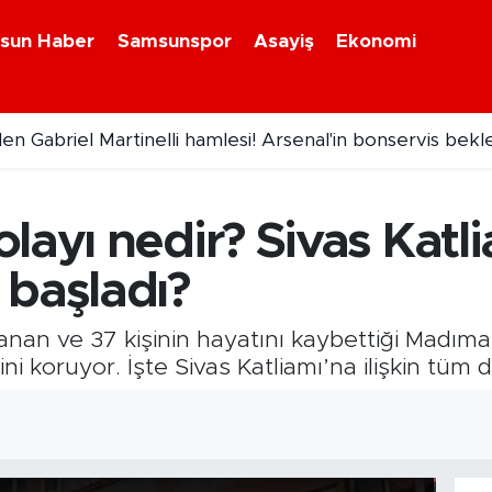
sun Haber
Samsunspor
Asayiş
Ekonomi
an Kasımpaşa maçı öncesi taraftara jest
layı nedir? Sivas Katl
 başladı?
nan ve 37 kişinin hayatını kaybettiği Madıma
 koruyor. İşte Sivas Katliamı’na ilişkin tüm d
5