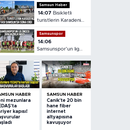
Samsun Haber
14:07
Bisikletli
turistlerin Karadeniz
rotası Samsun'da
Samsunspor
sona erdi
14:06
Samsunspor’un lig
öncesi son hazırlık
maçı
AMSUN HABER
SAMSUN HABER
eni mezunlara
Canik'te 20 bin
EDAŞ'ta
hane fiber
riyer kapısı!
internet
aşvurular
altyapısına
şladı
kavuşuyor