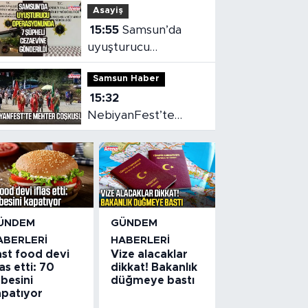
Asayiş
15:55
Samsun’da
uyuşturucu
operasyonunda 7
Samsun Haber
şüpheli cezaevine
15:32
gönderildi
NebiyanFest’te
mehter coşkusu,
spor heyecanı
ÜNDEM
GÜNDEM
ABERLERI
HABERLERI
ast food devi
Vize alacaklar
las etti: 70
dikkat! Bakanlık
besini
düğmeye bastı
apatıyor