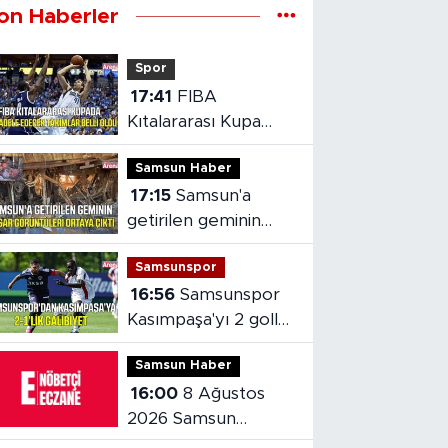
on Haberler
Spor
17:41
FIBA
Kıtalararası Kupa
2026’da mücadele
Samsun Haber
edecek takımlar
17:15
Samsun'a
belli oldu
getirilen geminin
hasarı ortaya çıktı
Samsunspor
16:56
Samsunspor
Kasımpaşa'yı 2 golle
mağlup etti
Samsun Haber
16:00
8 Ağustos
2026 Samsun
nöbetçi eczaneler