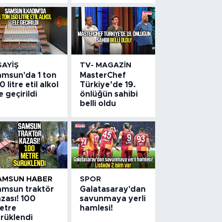
SAYIŞ
TV- MAGAZIN
amsun'da 1 ton
MasterChef
0 litre etil alkol
Türkiye’de 19.
e geçirildi
önlüğün sahibi
belli oldu
AMSUN HABER
SPOR
amsun traktör
Galatasaray'dan
zası! 100
savunmaya yerli
etre
hamlesi!
ürüklendi