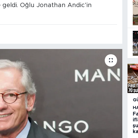
geldi. Oğlu Jonathan Andic’in
G
H
F
if
şu
k