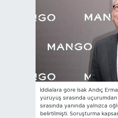
İddialara göre İsak Andıç Erma
yürüyüş sırasında uçurumdan d
sırasında yanında yalnızca o
belirtilmişti. Soruşturma kaps