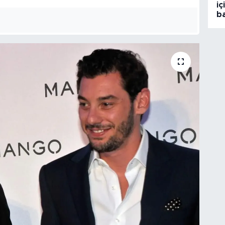
iç
ba