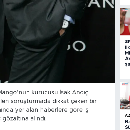
S
İl
Mi
A
ş
ango’nun kurucusu İsak Andıç
ülen soruşturmada dikkat çeken bir
ında yer alan haberlere göre iş
S
gözaltına alındı.
B
S