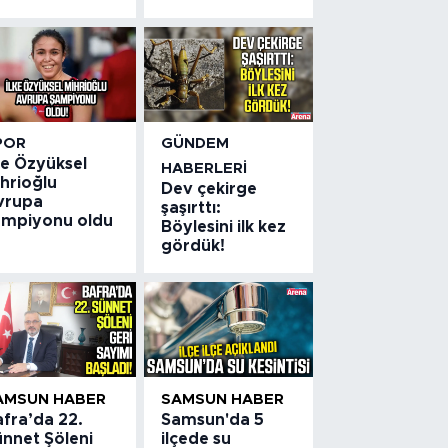
POR
GÜNDEM
ke Özyüksel
HABERLERI
hrioğlu
Dev çekirge
vrupa
şaşırttı:
ampiyonu oldu
Böylesini ilk kez
gördük!
AMSUN HABER
SAMSUN HABER
afra’da 22.
Samsun'da 5
ünnet Şöleni
ilçede su