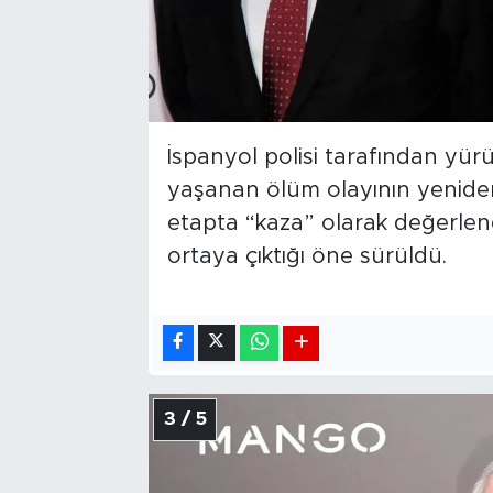
İspanyol polisi tarafından yü
yaşanan ölüm olayının yeniden i
etapta “kaza” olarak değerlendir
ortaya çıktığı öne sürüldü.
3 / 5