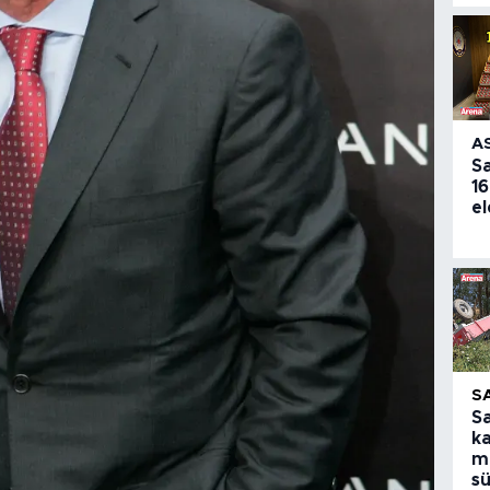
A
S
16
el
S
S
ka
m
s