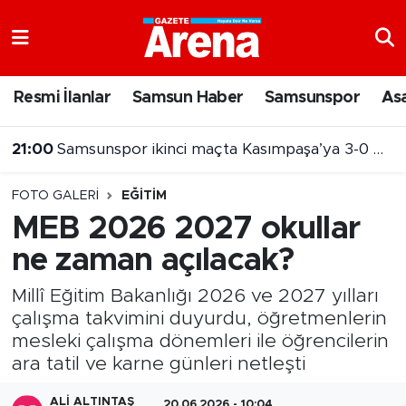
Nöbetçi Eczaneler
Resmi İlanlar
Samsun Haber
Samsunspor
As
Hava Durumu
21:00
Samsunspor ikinci maçta Kasımpaşa’ya 3-0 mağlup oldu
Samsun Namaz Vakitleri
FOTO GALERI
EĞITIM
Trafik Durumu
MEB 2026 2027 okullar
ne zaman açılacak?
Süper Lig Puan Durumu ve Fikstür
Millî Eğitim Bakanlığı 2026 ve 2027 yılları
Tüm Manşetler
çalışma takvimini duyurdu, öğretmenlerin
mesleki çalışma dönemleri ile öğrencilerin
Son Dakika Haberleri
ara tatil ve karne günleri netleşti
Haber Arşivi
ALI ALTINTAŞ
20.06.2026 - 10:04