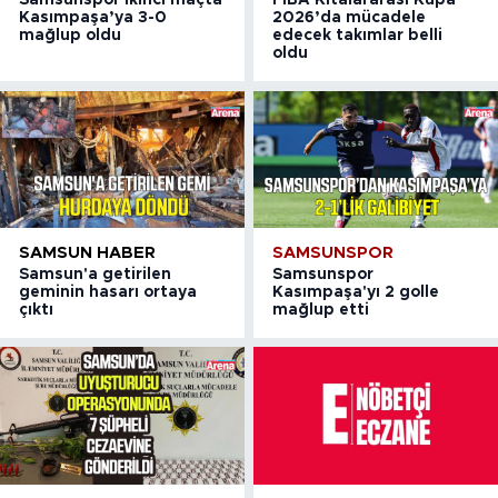
Samsunspor ikinci maçta
FIBA Kıtalararası Kupa
Kasımpaşa’ya 3-0
2026’da mücadele
mağlup oldu
edecek takımlar belli
oldu
SAMSUN HABER
SAMSUNSPOR
Samsun'a getirilen
Samsunspor
geminin hasarı ortaya
Kasımpaşa'yı 2 golle
çıktı
mağlup etti