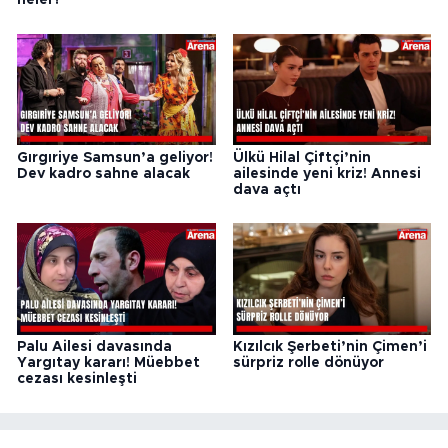
neler?
Gırgıriye Samsun’a geliyor!
Ülkü Hilal Çiftçi’nin
Dev kadro sahne alacak
ailesinde yeni kriz! Annesi
dava açtı
Palu Ailesi davasında
Kızılcık Şerbeti’nin Çimen’i
Yargıtay kararı! Müebbet
sürpriz rolle dönüyor
cezası kesinleşti