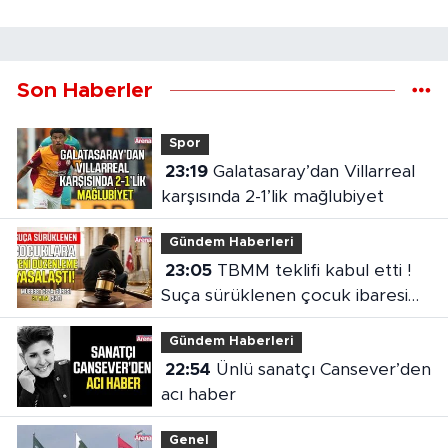
Son Haberler
Spor
23:19
Galatasaray’dan Villarreal
karşısında 2-1’lik mağlubiyet
Gündem Haberleri
23:05
TBMM teklifi kabul etti !
Suça sürüklenen çocuk ibaresi
değişti
Gündem Haberleri
22:54
Ünlü sanatçı Cansever’den
acı haber
Genel