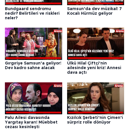
Bundgaard sendromu
Samsun’da dev müzikal! 7
nedir? Belirtileri ve riskleri
Kocalı Hürmüz geliyor
neler?
Gırgıriye Samsun’a geliyor!
Ülkü Hilal Çiftçi’nin
Dev kadro sahne alacak
ailesinde yeni kriz! Annesi
dava açtı
Palu Ailesi davasında
Kızılcık Şerbeti’nin Çimen’i
Yargıtay kararı! Müebbet
sürpriz rolle dönüyor
cezası kesinleşti