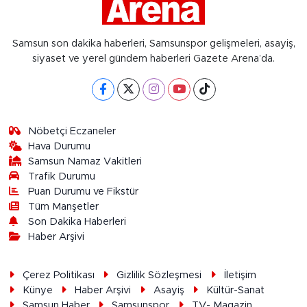
Samsun son dakika haberleri, Samsunspor gelişmeleri, asayiş,
siyaset ve yerel gündem haberleri Gazete Arena’da.
Nöbetçi Eczaneler
Hava Durumu
Samsun Namaz Vakitleri
Trafik Durumu
Puan Durumu ve Fikstür
Tüm Manşetler
Son Dakika Haberleri
Haber Arşivi
Çerez Politikası
Gizlilik Sözleşmesi
İletişim
Künye
Haber Arşivi
Asayiş
Kültür-Sanat
Samsun Haber
Samsunspor
TV- Magazin