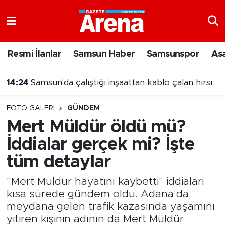
Nöbetçi Eczaneler
Resmi İlanlar
Samsun Haber
Samsunspor
As
14:24
Samsun'da çalıştığı inşaattan kablo çalan hırsız tutuklandı
Hava Durumu
14:19
Bafra'da yazın gözde adresi Ali Kale Turistik Tesisleri
Samsun Namaz Vakitleri
FOTO GALERI
GÜNDEM
Trafik Durumu
Mert Müldür öldü mü?
İddialar gerçek mi? İşte
Süper Lig Puan Durumu ve Fikstür
tüm detaylar
Tüm Manşetler
"Mert Müldür hayatını kaybetti" iddiaları
Son Dakika Haberleri
kısa sürede gündem oldu. Adana'da
meydana gelen trafik kazasında yaşamını
Haber Arşivi
yitiren kişinin adının da Mert Müldür