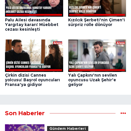
Palu Ailesi davasında
Kızılcık Şerbeti’nin Çimen’i
Yargıtay kararı! Müebbet
sürpriz rolle dönüyor
cezası kesinleşti
Çirkin dizisi Cannes
Yalı Çapkını’nın sevilen
yolcusu! Başrol oyuncuları
oyuncusu Uzak Şehir’e
Fransa’ya gidiyor
geliyor
Son Haberler
Gündem Haberleri