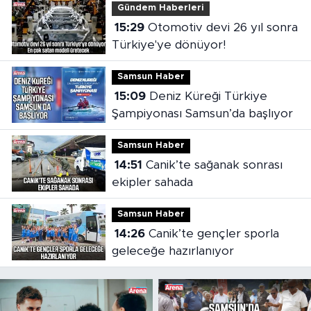
Gündem Haberleri
15:29
Otomotiv devi 26 yıl sonra
Türkiye'ye dönüyor!
Samsun Haber
15:09
Deniz Küreği Türkiye
Şampiyonası Samsun’da başlıyor
Samsun Haber
14:51
Canik’te sağanak sonrası
ekipler sahada
Samsun Haber
14:26
Canik’te gençler sporla
geleceğe hazırlanıyor