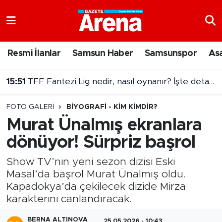
Nöbetçi Eczaneler
Resmi İlanlar
Samsun Haber
Samsunspor
As
Hava Durumu
15:29
Otomotiv devi 26 yıl sonra Türkiye'ye dönüyor!
Samsun Namaz Vakitleri
FOTO GALERI
BIYOGRAFI - KIM KIMDIR?
Trafik Durumu
Murat Ünalmış ekranlara
dönüyor! Sürpriz başrol
Süper Lig Puan Durumu ve Fikstür
Show TV’nin yeni sezon dizisi Eski
Tüm Manşetler
Masal’da başrol Murat Ünalmış oldu.
Kapadokya’da çekilecek dizide Mirza
Son Dakika Haberleri
karakterini canlandıracak.
Haber Arşivi
BERNA ALTINOVA
25.05.2026 - 10:43