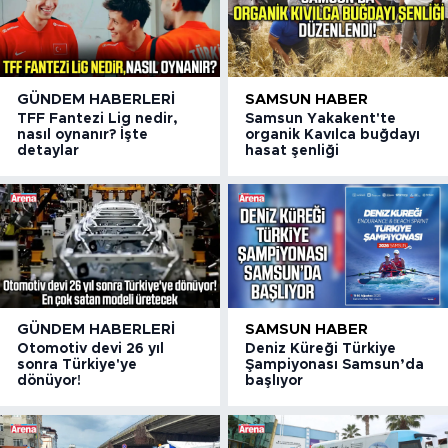
GÜNDEM HABERLERI
SAMSUN HABER
TFF Fantezi Lig nedir,
Samsun Yakakent'te
nasıl oynanır? İşte
organik Kavılca buğdayı
detaylar
hasat şenliği
GÜNDEM HABERLERI
SAMSUN HABER
Otomotiv devi 26 yıl
Deniz Küreği Türkiye
sonra Türkiye'ye
Şampiyonası Samsun’da
dönüyor!
başlıyor